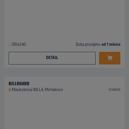
510x240
Doba pronájmu:
od 1 měsíce
DETAIL
BILLBOARD
Masarykova/ BILLA, Michalovce
ID 48000