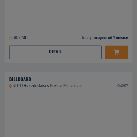
510x240
Doba pronájmu:
od 1 měsíce
DETAIL
BILLBOARD
Ul.P.O.Hviezdoslava-s.Prešov, Michalovce
ID 47997