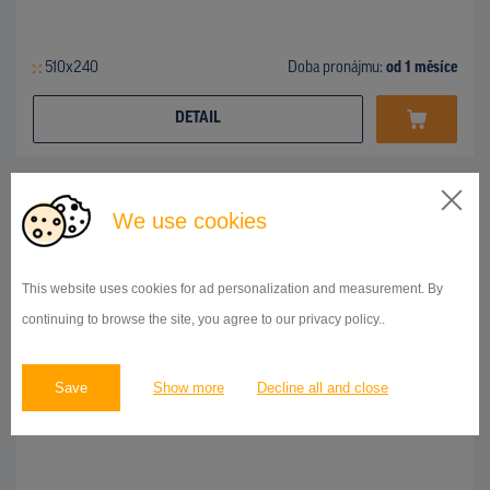
510x240
Doba pronájmu:
od 1 měsíce
DETAIL
BILLBOARD
We use cookies
Vinianska cesta, Michalovce
ID 43298
This website uses cookies for ad personalization and measurement. By
continuing to browse the site, you agree to our privacy policy..
Save
Show more
Decline all and close