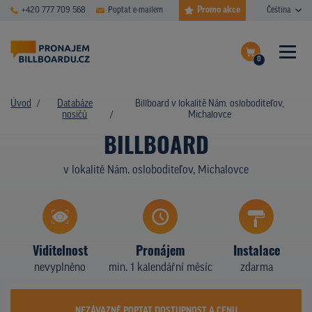
Promo akce
+420 777 709 568
Poptat e-mailem
Čeština
0
ČASTÉ DOTAZY
Dokončit poptávku
Úvod
Databáze
Billboard v lokalitě Nám. osloboditeľov,
nosičů
Michalovce
Zobrazit nosiče na mapě
DATABÁZE NOSIČŮ
BILLBOARD
PLOCHY V AKCI
v lokalitě Nám. osloboditeľov, Michalovce
CENY
TYPY NOSIČŮ
Viditelnost
Pronájem
Instalace
Z PRAXE
nevyplněno
min. 1 kalendářní měsíc
zdarma
KDO JSME
NEZÁVAZNĚ POPTAT DOSTUPNOST A CENU