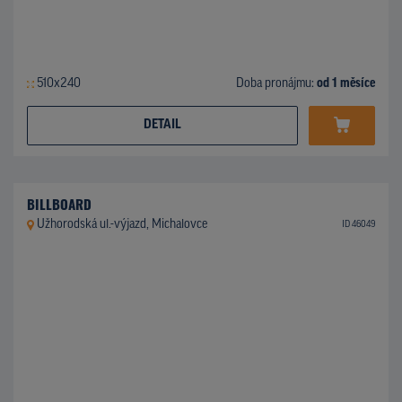
510x240
Doba pronájmu:
od 1 měsíce
DETAIL
BILLBOARD
Užhorodská ul.-výjazd, Michalovce
ID 46049