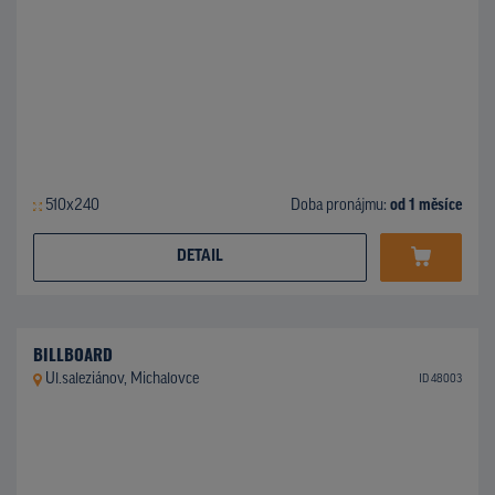
510x240
Doba pronájmu:
od 1 měsíce
DETAIL
BILLBOARD
Ul.saleziánov, Michalovce
ID 48003