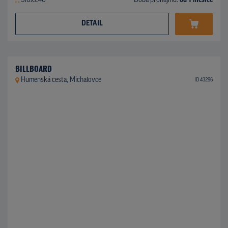
510x240
Doba pronájmu:
od 1 měsíce
DETAIL
BILLBOARD
Humenská cesta, Michalovce
ID 43296