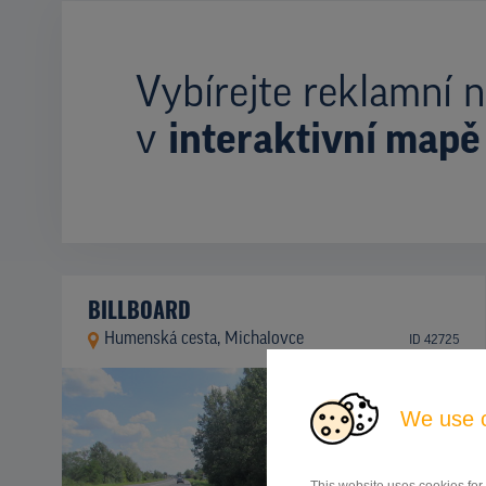
Vybírejte reklamní n
v
interaktivní mapě
BILLBOARD
Humenská cesta, Michalovce
ID 42725
We use 