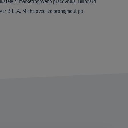
katele či marketingového pracovníka. Billboard
va/ BILLA, Michalovce lze pronajmout po