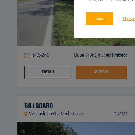
This website uses cookies for
Save
Show 
510x240
Doba pronájmu:
od 1 měsíce
DETAIL
POPTAT
BILLBOARD
Vinianska cesta, Michalovce
ID 43298