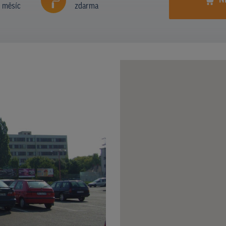
N
í měsíc
zdarma