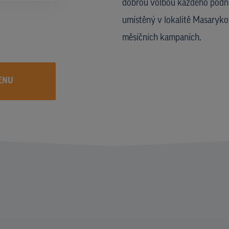
dobrou volbou každého podni
umístěný v lokalitě Masaryko
měsíčních kampaních.
ENU