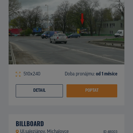
510x240
Doba pronájmu:
od 1 měsíce
DETAIL
POPTAT
BILLBOARD
Ul.saleziánov, Michalovce
ID 48003