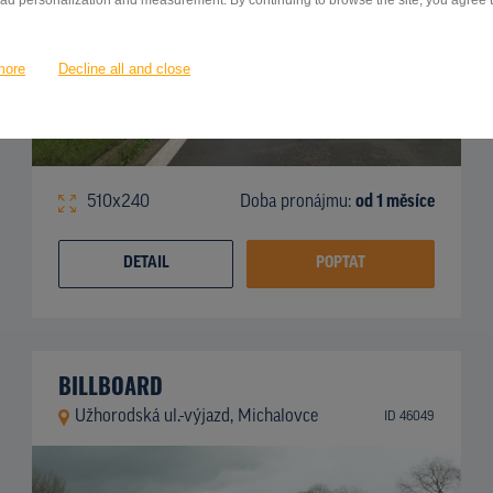
 ad personalization and measurement. By continuing to browse the site, you agree to
more
Decline all and close
510x240
Doba pronájmu:
od 1 měsíce
DETAIL
POPTAT
BILLBOARD
Užhorodská ul.-výjazd, Michalovce
ID 46049