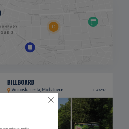
BILLBOARD
Vinianska cesta, Michalovce
ID 43297