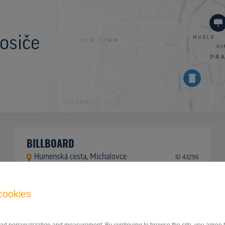
osiče
BILLBOARD
Humenská cesta, Michalovce
ID 43296
cookies