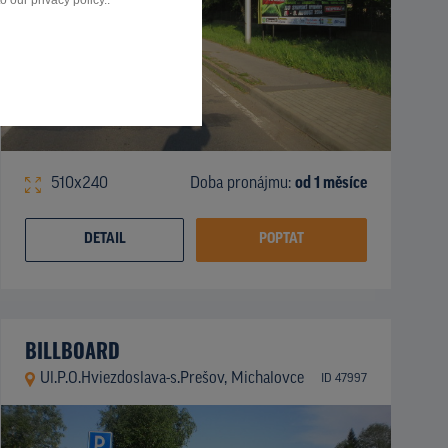
 our privacy policy..
510x240
Doba pronájmu:
od 1 měsíce
DETAIL
POPTAT
BILLBOARD
Ul.P.O.Hviezdoslava-s.Prešov, Michalovce
ID 47997