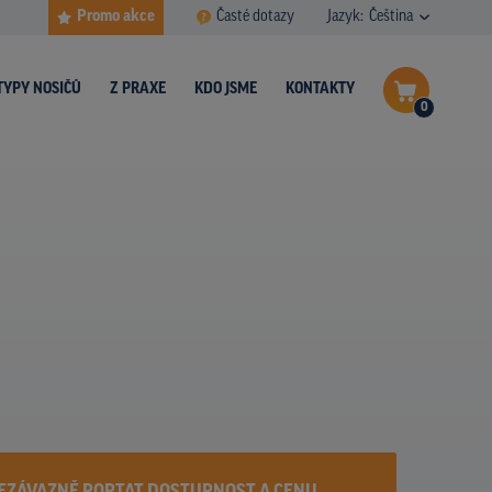
Promo akce
Časté dotazy
Jazyk:
Čeština
TYPY NOSIČŮ
Z PRAXE
KDO JSME
KONTAKTY
0
Dokončit poptávku
Zobrazit nosiče na mapě