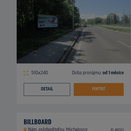
510x240
Doba pronájmu:
od 1 měsíce
DETAIL
POPTAT
BILLBOARD
Nám. osloboditeľov, Michalovce
ID 48001