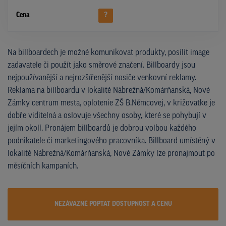
Cena
?
Na billboardech je možné komunikovat produkty, posílit image
zadavatele či použít jako směrové značení. Billboardy jsou
nejpoužívanější a nejrozšířenější nosiče venkovní reklamy.
Reklama na billboardu v lokalitě Nábrežná/Komárňanská, Nové
Zámky centrum mesta, oplotenie ZŠ B.Němcovej, v križovatke je
dobře viditelná a oslovuje všechny osoby, které se pohybují v
jejím okolí. Pronájem billboardů je dobrou volbou každého
podnikatele či marketingového pracovníka. Billboard umístěný v
lokalitě Nábrežná/Komárňanská, Nové Zámky lze pronajmout po
měsíčních kampaních.
NEZÁVAZNĚ POPTAT DOSTUPNOST A CENU