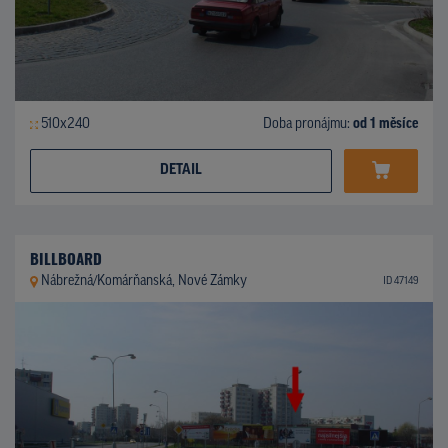
510x240
Doba pronájmu:
od 1 měsíce
DETAIL
BILLBOARD
Nábrežná/Komárňanská, Nové Zámky
ID 47149