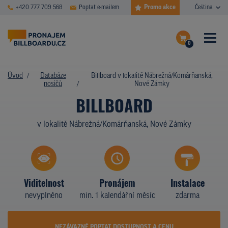
Promo akce
+420 777 709 568
Poptat e-mailem
Čeština
0
ČASTÉ DOTAZY
Dokončit poptávku
Úvod
Databáze
Billboard v lokalitě Nábrežná/Komárňanská,
nosičů
Nové Zámky
Zobrazit nosiče na mapě
DATABÁZE NOSIČŮ
BILLBOARD
PLOCHY V AKCI
v lokalitě Nábrežná/Komárňanská, Nové Zámky
CENY
TYPY NOSIČŮ
Viditelnost
Pronájem
Instalace
Z PRAXE
nevyplněno
min. 1 kalendářní měsíc
zdarma
KDO JSME
NEZÁVAZNĚ POPTAT DOSTUPNOST A CENU