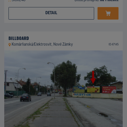
510x240
Doba pronájmu:
od 1 měsíce
DETAIL
BILLBOARD
Komárňanská/Elektrosvit, Nové Zámky
ID 47145