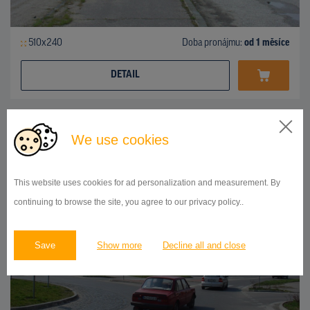
510x240
Doba pronájmu:
od 1 měsíce
DETAIL
BILLBOARD
We use cookies
Nábrežná/Komárňanská, Nové Zámky
ID 47147
This website uses cookies for ad personalization and measurement. By
continuing to browse the site, you agree to our privacy policy..
Save
Show more
Decline all and close