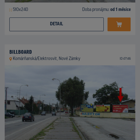
510x240
Doba pronájmu:
od 1 měsíce
DETAIL
BILLBOARD
Komárňanská/Elektrosvit, Nové Zámky
ID 47146