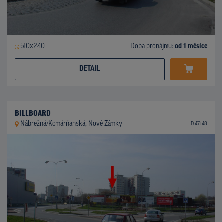
510x240
Doba pronájmu:
od 1 měsíce
DETAIL
BILLBOARD
Nábrežná/Komárňanská, Nové Zámky
ID 47148