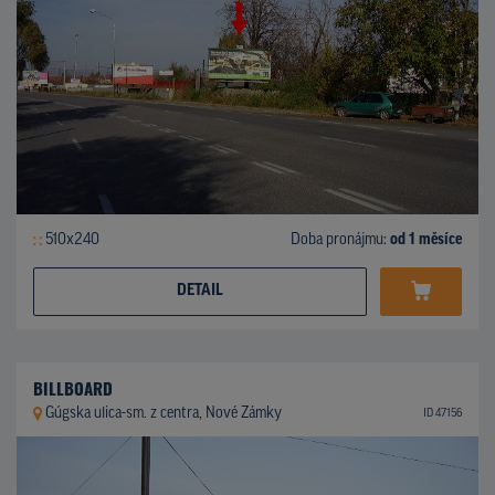
510x240
Doba pronájmu:
od 1 měsíce
DETAIL
BILLBOARD
Gúgska ulica-sm. z centra, Nové Zámky
ID 47156