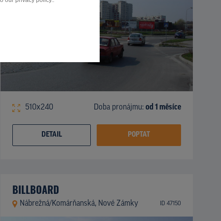
 our privacy policy..
510x240
Doba pronájmu:
od 1 měsíce
DETAIL
POPTAT
BILLBOARD
Nábrežná/Komárňanská, Nové Zámky
ID 47150