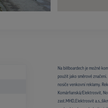
Na billboardech je možné kom
použít jako směrové značení. 
nosiče venkovní reklamy. Rekl
Komárňanská/Elektrosvit, No
zast.MHD,Elektrosvit a.s.,šik