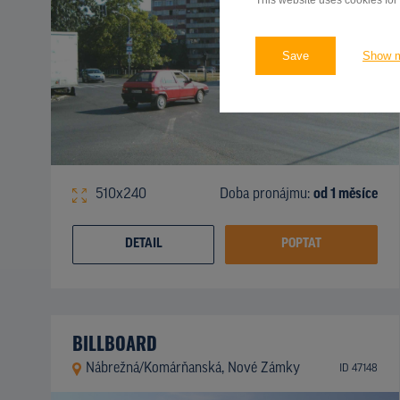
This website uses cookies for
Save
Show 
510x240
Doba pronájmu:
od 1 měsíce
DETAIL
POPTAT
BILLBOARD
Nábrežná/Komárňanská, Nové Zámky
ID 47148