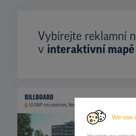
Vybírejte reklamní n
v
interaktivní mapě
BILLBOARD
Ul.SNP-sm.centrum, Nové Zámky
ID 46045
We use 