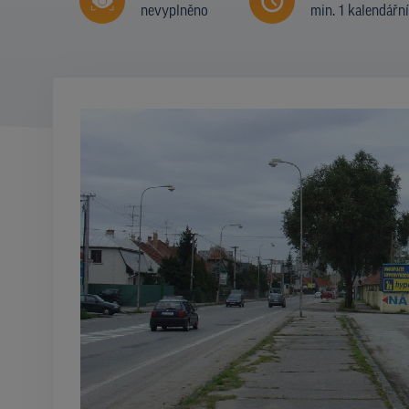
nevyplněno
min. 1 kalendářn