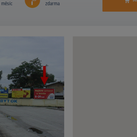
N
í měsíc
zdarma