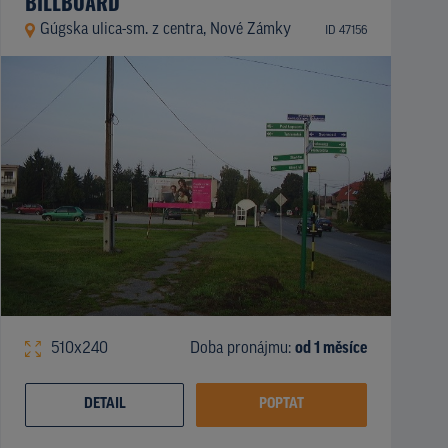
BILLBOARD
Gúgska ulica-sm. z centra, Nové Zámky
ID 47156
510x240
Doba pronájmu:
od 1 měsíce
DETAIL
POPTAT