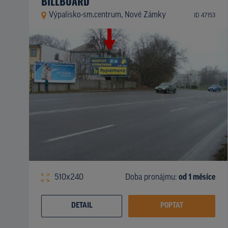
BILLBOARD
Výpalisko-sm.centrum, Nové Zámky
ID 47153
510x240
Doba pronájmu:
od 1 měsíce
DETAIL
POPTAT