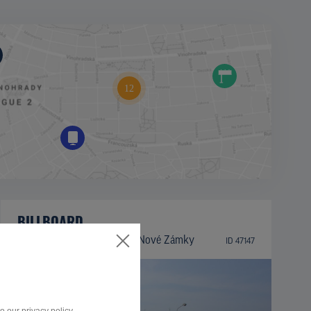
BILLBOARD
Nábrežná/Komárňanská, Nové Zámky
ID 47147