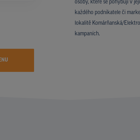
osoby, které se pohybují v je
každého podnikatele či marke
lokalitě Komárňanská/Elektr
kampaních.
ENU