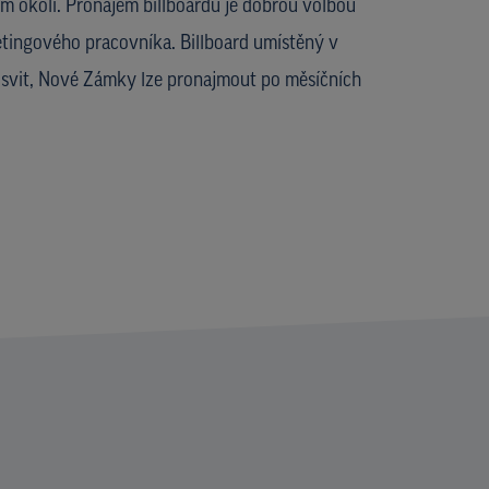
jím okolí. Pronájem billboardů je dobrou volbou
tingového pracovníka. Billboard umístěný v
osvit, Nové Zámky lze pronajmout po měsíčních