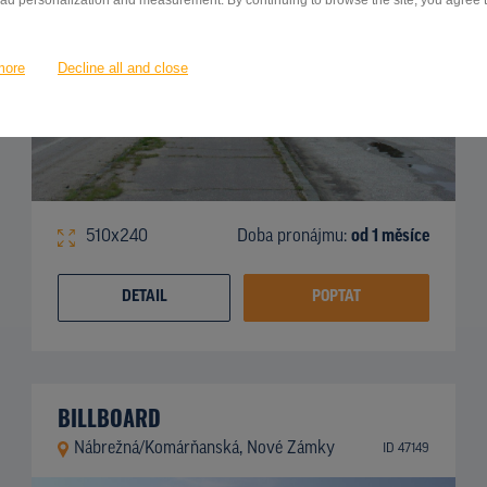
 ad personalization and measurement. By continuing to browse the site, you agree to
more
Decline all and close
510x240
Doba pronájmu:
od 1 měsíce
DETAIL
POPTAT
BILLBOARD
Nábrežná/Komárňanská, Nové Zámky
ID 47149