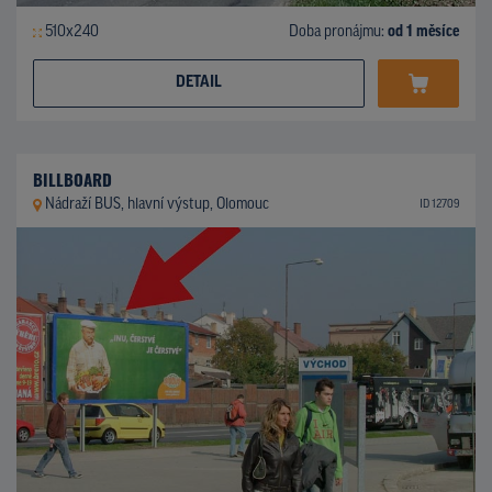
510x240
Doba pronájmu:
od 1 měsíce
DETAIL
BILLBOARD
Nádraží BUS, hlavní výstup, Olomouc
ID 12709