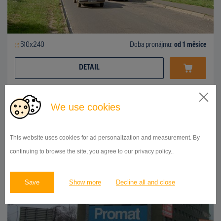
510x240
Doba pronájmu:
od 1 měsíce
DETAIL
We use cookies
PLACHTA
Velkomoravská, Olomouc
ID 80305
This website uses cookies for ad personalization and measurement. By
continuing to browse the site, you agree to our privacy policy..
Save
Show more
Decline all and close