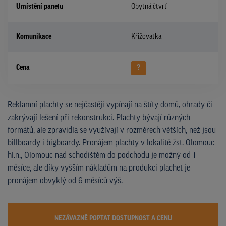
Umístění panelu
Obytná čtvrť
Komunikace
Křižovatka
Cena
?
Reklamní plachty se nejčastěji vypínají na štíty domů, ohrady či
zakrývají lešení při rekonstrukci. Plachty bývají různých
formátů, ale zpravidla se využívají v rozměrech větších, než jsou
billboardy i bigboardy. Pronájem plachty v lokalitě žst. Olomouc
hl.n., Olomouc nad schodištěm do podchodu je možný od 1
měsíce, ale díky vyšším nákladům na produkci plachet je
pronájem obvyklý od 6 měsíců výš.
NEZÁVAZNĚ POPTAT DOSTUPNOST A CENU