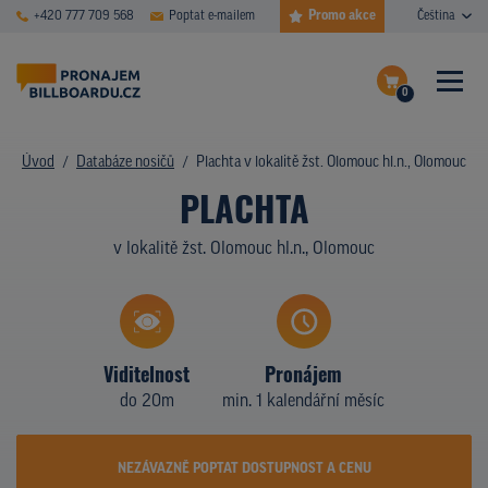
Promo akce
+420 777 709 568
Poptat e-mailem
Čeština
0
ČASTÉ DOTAZY
Dokončit poptávku
Úvod
Databáze nosičů
Plachta v lokalitě žst. Olomouc hl.n., Olomouc
PLACHTA
Zobrazit nosiče na mapě
DATABÁZE NOSIČŮ
v lokalitě žst. Olomouc hl.n., Olomouc
PLOCHY V AKCI
CENY
TYPY NOSIČŮ
Viditelnost
Pronájem
do 20m
min. 1 kalendářní měsíc
Z PRAXE
KDO JSME
NEZÁVAZNĚ POPTAT DOSTUPNOST A CENU