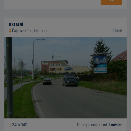
OSTATNÍ
Čajkovského, Olomouc
ID 98156
240x340
Doba pronájmu:
od 1 měsíce