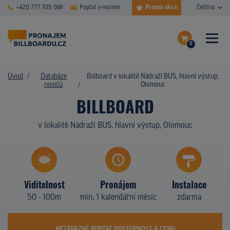
Promo akce
+420 777 709 568
Poptat e-mailem
Čeština
0
ČASTÉ DOTAZY
Dokončit poptávku
Úvod
Databáze
Billboard v lokalitě Nádraží BUS, hlavní výstup,
nosičů
Olomouc
Zobrazit nosiče na mapě
DATABÁZE NOSIČŮ
BILLBOARD
PLOCHY V AKCI
v lokalitě Nádraží BUS, hlavní výstup, Olomouc
CENY
TYPY NOSIČŮ
Viditelnost
Pronájem
Instalace
Z PRAXE
50 - 100m
min. 1 kalendářní měsíc
zdarma
KDO JSME
NEZÁVAZNĚ POPTAT DOSTUPNOST A CENU