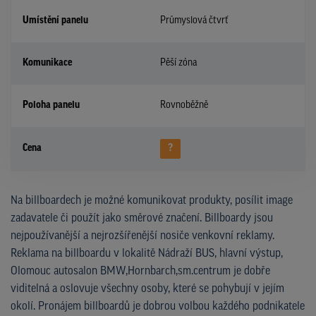
Umístění panelu
Průmyslová čtvrť
Komunikace
Pěší zóna
Poloha panelu
Rovnoběžně
Cena
?
Na billboardech je možné komunikovat produkty, posílit image
zadavatele či použít jako směrové značení. Billboardy jsou
nejpoužívanější a nejrozšířenější nosiče venkovní reklamy.
Reklama na billboardu v lokalitě Nádraží BUS, hlavní výstup,
Olomouc autosalon BMW,Hornbarch,sm.centrum je dobře
viditelná a oslovuje všechny osoby, které se pohybují v jejím
okolí. Pronájem billboardů je dobrou volbou každého podnikatele