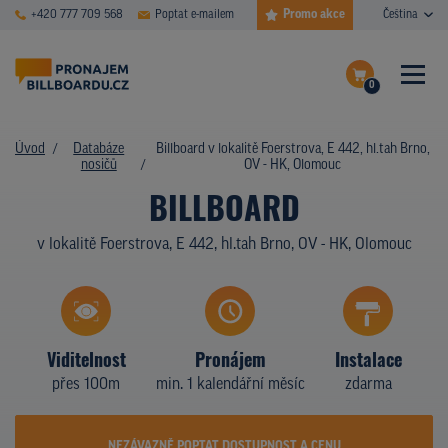
Promo akce
+420 777 709 568
Poptat e-mailem
Čeština
0
ČASTÉ DOTAZY
Dokončit poptávku
Úvod
Databáze
Billboard v lokalitě Foerstrova, E 442, hl.tah Brno,
nosičů
OV - HK, Olomouc
Zobrazit nosiče na mapě
DATABÁZE NOSIČŮ
BILLBOARD
PLOCHY V AKCI
v lokalitě Foerstrova, E 442, hl.tah Brno, OV - HK, Olomouc
CENY
TYPY NOSIČŮ
Viditelnost
Pronájem
Instalace
Z PRAXE
přes 100m
min. 1 kalendářní měsíc
zdarma
KDO JSME
NEZÁVAZNĚ POPTAT DOSTUPNOST A CENU