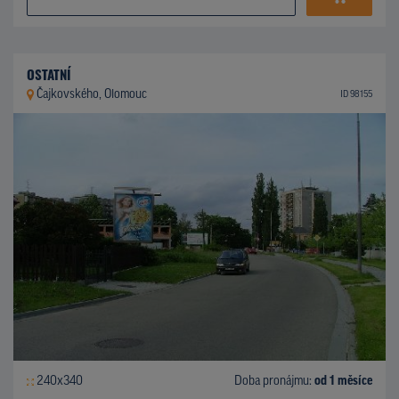
OSTATNÍ
Čajkovského, Olomouc
ID 98155
240x340
Doba pronájmu:
od 1 měsíce