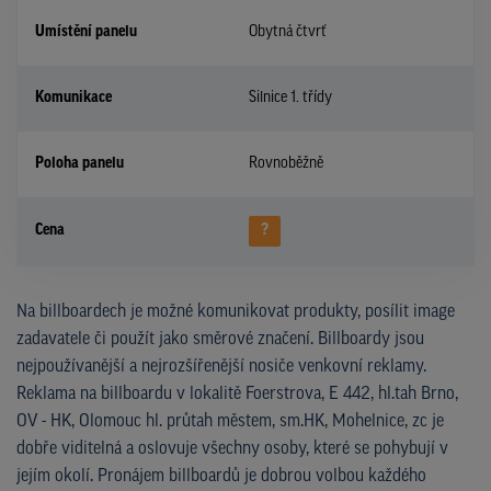
Umístění panelu
Obytná čtvrť
Komunikace
Silnice 1. třídy
Poloha panelu
Rovnoběžně
Cena
?
Na billboardech je možné komunikovat produkty, posílit image
zadavatele či použít jako směrové značení. Billboardy jsou
nejpoužívanější a nejrozšířenější nosiče venkovní reklamy.
Reklama na billboardu v lokalitě Foerstrova, E 442, hl.tah Brno,
OV - HK, Olomouc hl. průtah městem, sm.HK, Mohelnice, zc je
dobře viditelná a oslovuje všechny osoby, které se pohybují v
jejím okolí. Pronájem billboardů je dobrou volbou každého