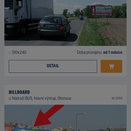
510x240
Doba pronájmu:
od 1 měsíce
DETAIL
BILLBOARD
Nádraží BUS, hlavní výstup, Olomouc
ID 12709