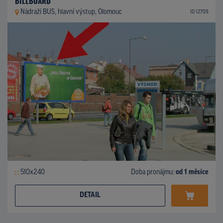
BILLBOARD
Nádraží BUS, hlavní výstup, Olomouc
ID 12709
510x240
Doba pronájmu:
od 1 měsíce
DETAIL