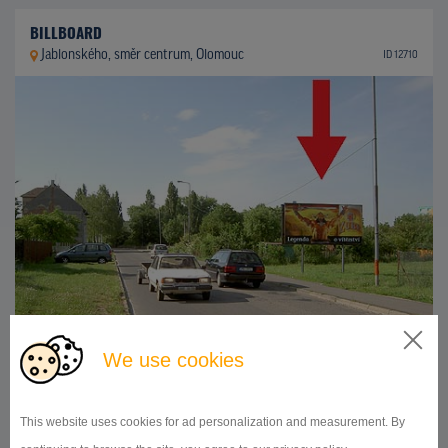
BILLBOARD
Jablonského, směr centrum, Olomouc
ID 12710
We use cookies
510x240
Doba pronájmu:
od 1 měsíce
This website uses cookies for ad personalization and measurement. By
DETAIL