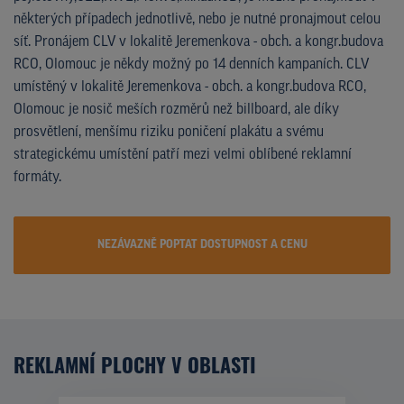
některých případech jednotlivě, nebo je nutné pronajmout celou
síť. Pronájem CLV v lokalitě Jeremenkova - obch. a kongr.budova
RCO, Olomouc je někdy možný po 14 denních kampaních. CLV
umístěný v lokalitě Jeremenkova - obch. a kongr.budova RCO,
Olomouc je nosič meších rozměrů než billboard, ale díky
prosvětlení, menšímu riziku poničení plakátu a svému
strategickému umístění patří mezi velmi oblíbené reklamní
formáty.
NEZÁVAZNĚ POPTAT DOSTUPNOST A CENU
REKLAMNÍ PLOCHY V OBLASTI