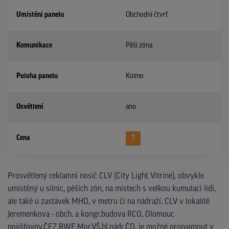
Umístění panelu
Obchodní čtvrť
Komunikace
Pěší zóna
Poloha panelu
Kolmo
Osvětlení
ano
Cena
?
Prosvětlený reklamní nosič CLV (City Light Vitrine), obvykle
umístěný u silnic, pěších zón, na místech s velkou kumulací lidí,
ale také u zastávek MHD, v metru či na nádraží. CLV v lokalitě
Jeremenkova - obch. a kongr.budova RCO, Olomouc
pojišťovny,ČEZ,RWE,Mor.VŠ,hl.nádr.ČD, je možné pronajmout v