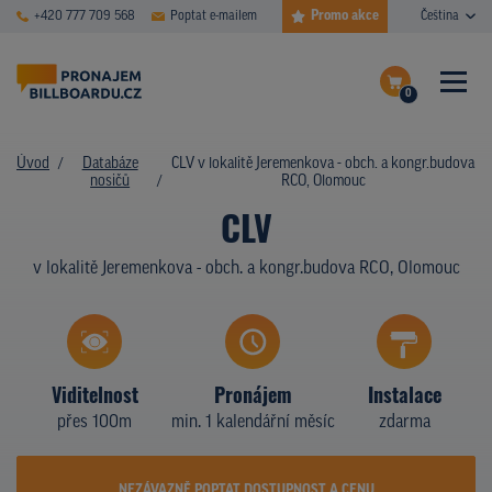
Promo akce
+420 777 709 568
Poptat e-mailem
Čeština
0
ČASTÉ DOTAZY
Dokončit poptávku
Úvod
Databáze
CLV v lokalitě Jeremenkova - obch. a kongr.budova
nosičů
RCO, Olomouc
Zobrazit nosiče na mapě
DATABÁZE NOSIČŮ
CLV
PLOCHY V AKCI
v lokalitě Jeremenkova - obch. a kongr.budova RCO, Olomouc
CENY
TYPY NOSIČŮ
Viditelnost
Pronájem
Instalace
Z PRAXE
přes 100m
min. 1 kalendářní měsíc
zdarma
KDO JSME
NEZÁVAZNĚ POPTAT DOSTUPNOST A CENU