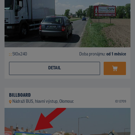
510x240
Doba pronájmu:
od 1 měsíce
DETAIL
BILLBOARD
Nádraží BUS, hlavní výstup, Olomouc
ID 12709