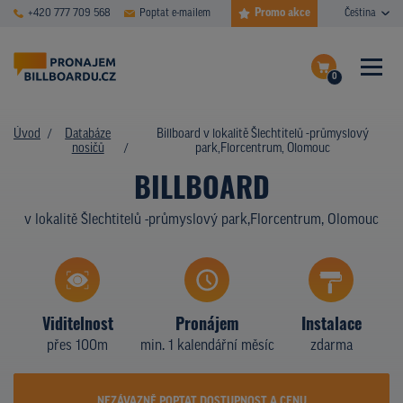
Promo akce
+420 777 709 568
Poptat e-mailem
Čeština
0
ČASTÉ DOTAZY
Dokončit poptávku
Úvod
Databáze
Billboard v lokalitě Šlechtitelů -průmyslový
nosičů
park,Florcentrum, Olomouc
Zobrazit nosiče na mapě
DATABÁZE NOSIČŮ
BILLBOARD
PLOCHY V AKCI
v lokalitě Šlechtitelů -průmyslový park,Florcentrum, Olomouc
CENY
TYPY NOSIČŮ
Viditelnost
Pronájem
Instalace
Z PRAXE
přes 100m
min. 1 kalendářní měsíc
zdarma
KDO JSME
NEZÁVAZNĚ POPTAT DOSTUPNOST A CENU