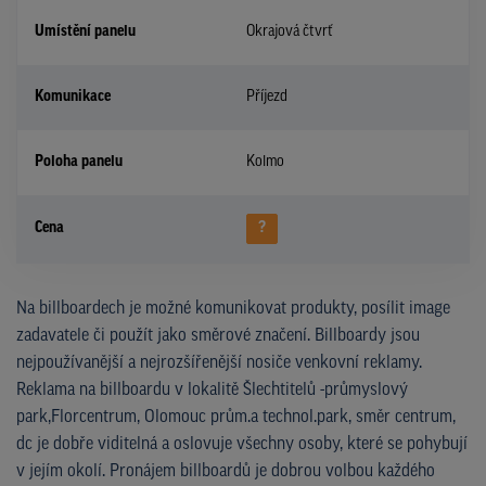
Umístění panelu
Okrajová čtvrť
Komunikace
Příjezd
Poloha panelu
Kolmo
Cena
?
Na billboardech je možné komunikovat produkty, posílit image
zadavatele či použít jako směrové značení. Billboardy jsou
nejpoužívanější a nejrozšířenější nosiče venkovní reklamy.
Reklama na billboardu v lokalitě Šlechtitelů -průmyslový
park,Florcentrum, Olomouc prům.a technol.park, směr centrum,
dc je dobře viditelná a oslovuje všechny osoby, které se pohybují
v jejím okolí. Pronájem billboardů je dobrou volbou každého