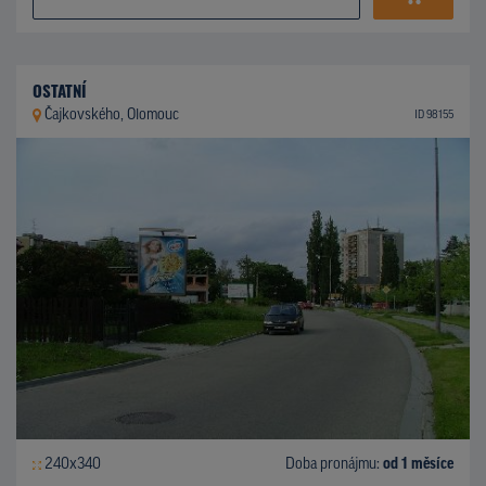
OSTATNÍ
Čajkovského, Olomouc
ID 98155
240x340
Doba pronájmu:
od 1 měsíce