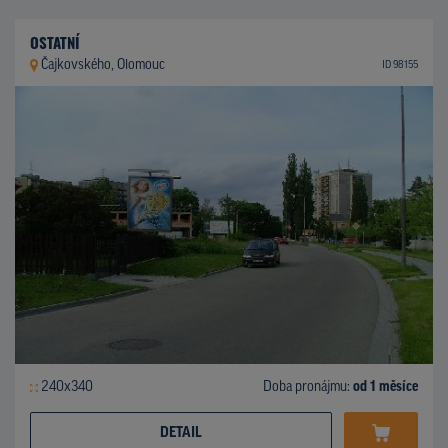
OSTATNÍ
Čajkovského, Olomouc
ID 98155
240x340
Doba pronájmu:
od 1 měsíce
DETAIL