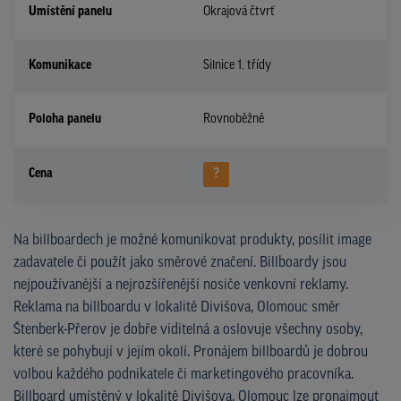
Umístění panelu
Okrajová čtvrť
Komunikace
Silnice 1. třídy
Poloha panelu
Rovnoběžně
Cena
?
Na billboardech je možné komunikovat produkty, posílit image
zadavatele či použít jako směrové značení. Billboardy jsou
nejpoužívanější a nejrozšířenější nosiče venkovní reklamy.
Reklama na billboardu v lokalitě Divišova, Olomouc směr
Štenberk-Přerov je dobře viditelná a oslovuje všechny osoby,
které se pohybují v jejím okolí. Pronájem billboardů je dobrou
volbou každého podnikatele či marketingového pracovníka.
Billboard umístěný v lokalitě Divišova, Olomouc lze pronajmout