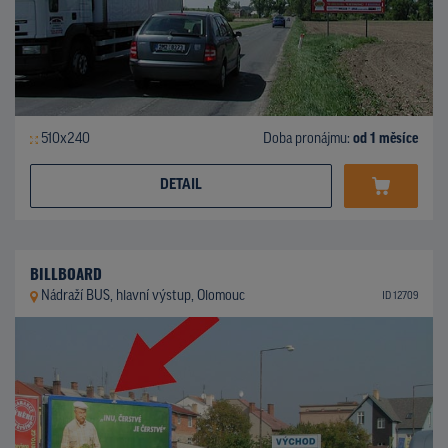
510x240
Doba pronájmu:
od 1 měsíce
DETAIL
BILLBOARD
Nádraží BUS, hlavní výstup, Olomouc
ID 12709