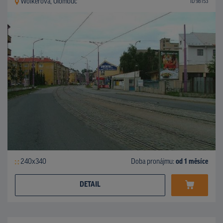
Wolkerova, Olomouc
ID 98153
240x340
Doba pronájmu:
od 1 měsíce
DETAIL