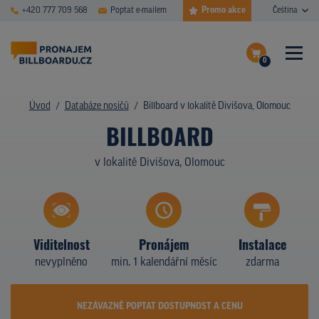
Promo akce
+420 777 709 568
Poptat e-mailem
Čeština
0
ČASTÉ DOTAZY
Dokončit poptávku
Úvod
Databáze nosičů
Billboard v lokalitě Divišova, Olomouc
BILLBOARD
Zobrazit nosiče na mapě
DATABÁZE NOSIČŮ
v lokalitě Divišova, Olomouc
PLOCHY V AKCI
CENY
TYPY NOSIČŮ
Viditelnost
Pronájem
Instalace
nevyplněno
min. 1 kalendářní měsíc
zdarma
Z PRAXE
KDO JSME
NEZÁVAZNĚ POPTAT DOSTUPNOST A CENU