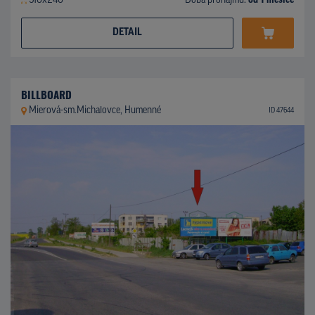
510x240
Doba pronájmu:
od 1 měsíce
DETAIL
BILLBOARD
Mierová-sm.Michalovce, Humenné
ID 47644