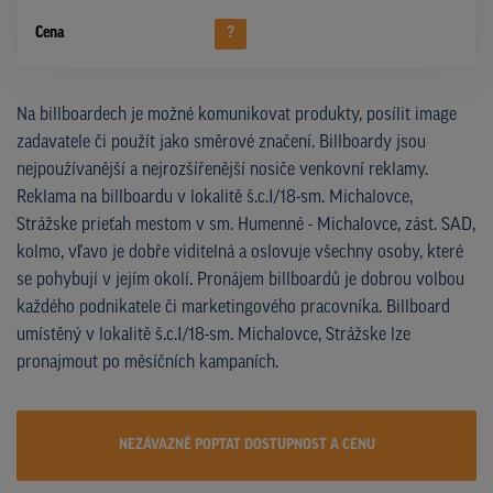
Cena
?
Na billboardech je možné komunikovat produkty, posílit image
zadavatele či použít jako směrové značení. Billboardy jsou
nejpoužívanější a nejrozšířenější nosiče venkovní reklamy.
Reklama na billboardu v lokalitě š.c.I/18-sm. Michalovce,
Strážske prieťah mestom v sm. Humenné - Michalovce, zást. SAD,
kolmo, vľavo je dobře viditelná a oslovuje všechny osoby, které
se pohybují v jejím okolí. Pronájem billboardů je dobrou volbou
každého podnikatele či marketingového pracovníka. Billboard
umístěný v lokalitě š.c.I/18-sm. Michalovce, Strážske lze
pronajmout po měsíčních kampaních.
NEZÁVAZNĚ POPTAT DOSTUPNOST A CENU