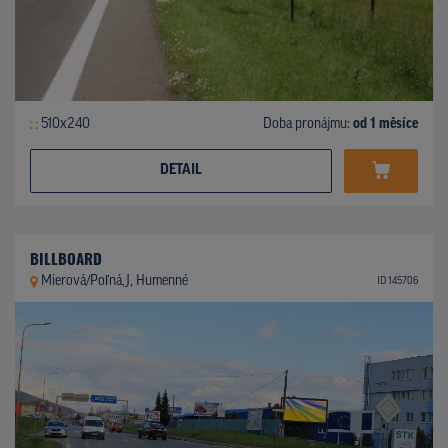
510x240
Doba pronájmu:
od 1 měsíce
DETAIL
BILLBOARD
Mierová/Poľná,J, Humenné
ID 145706