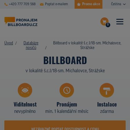
Promo akce
+420 777 709 568
Poptat e-mailem
Čeština
0
ČASTÉ DOTAZY
Dokončit poptávku
Úvod
Databáze
Billboard v lokalitě š.c.I/18-sm. Michalovce,
nosičů
Strážske
Zobrazit nosiče na mapě
DATABÁZE NOSIČŮ
BILLBOARD
PLOCHY V AKCI
v lokalitě š.c.I/18-sm. Michalovce, Strážske
CENY
TYPY NOSIČŮ
Viditelnost
Pronájem
Instalace
Z PRAXE
nevyplněno
min. 1 kalendářní měsíc
zdarma
KDO JSME
NEZÁVAZNĚ POPTAT DOSTUPNOST A CENU