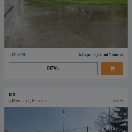
510x240
Doba pronájmu:
od 1 měsíce
DETAIL
CLV
Mierova ul., Humenne
ID 229188