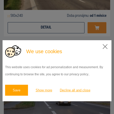
510x240
Doba pronájmu:
od 1 měsíce
DETAIL
BILLBOARD
We use cookies
š.c.I/18-sm. Humenné, Strážske
ID 48013
This website uses cookies for ad personalization and measurement. By
continuing to browse the site, you agree to our privacy policy..
Save
Show more
Decline all and close