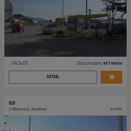
118,5x175
Doba pronájmu:
od 1 měsíce
DETAIL
CLV
Mierova ul., Humenne
ID 229189