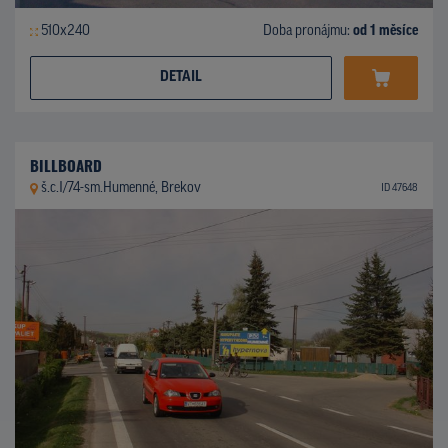
510x240
Doba pronájmu:
od 1 měsíce
DETAIL
BILLBOARD
š.c.I/74-sm.Humenné, Brekov
ID 47648