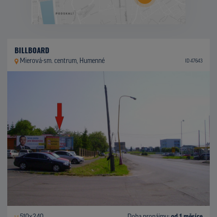
BILLBOARD
Mierová-sm. centrum, Humenné
ID 47643