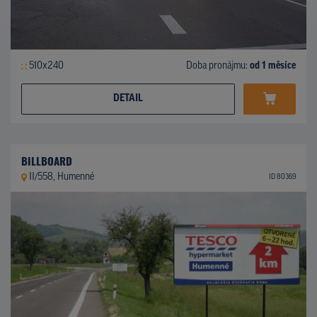
510x240
Doba pronájmu:
od 1 měsíce
DETAIL
BILLBOARD
II/558, Humenné
ID 80369