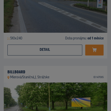
510x240
Doba pronájmu:
od 1 měsíce
DETAIL
BILLBOARD
Mierová/Staničná,J, Strážske
ID 147065