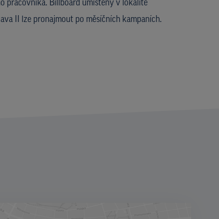
 pracovníka. Billboard umístěný v lokalitě
lava II lze pronajmout po měsíčních kampaních.