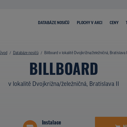
DATABÁZE NOSIČŮ
PLOCHY V AKCI
CENY
Úvod
Databáze nosičů
Billboard v lokalitě Dvojkrížna/želežničná, Bratislava I
BILLBOARD
v lokalitě Dvojkrížna/želežničná, Bratislava II
Instalace