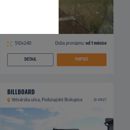
510x240
Doba pronájmu:
od 1 měsíce
DETAIL
POPTAT
BILLBOARD
Vetvárska ulica, Podunajské Biskupice
ID 41927