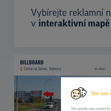
Vybírejte reklamní n
v
interaktivní mapě
BILLBOARD
Cesta na Senec, Vajnory
ID 41914
We use 
This website uses cookies for