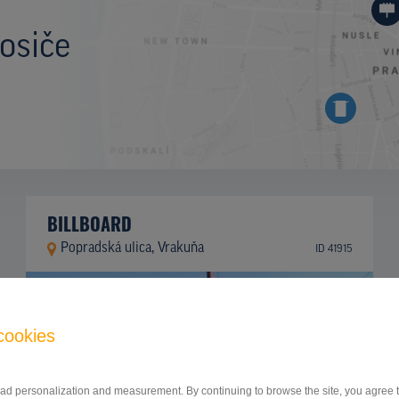
osiče
BILLBOARD
Popradská ulica, Vrakuňa
ID 41915
cookies
 ad personalization and measurement. By continuing to browse the site, you agree to