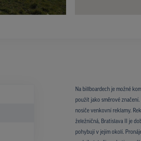
Na billboardech je možné kom
použít jako směrové značení. 
nosiče venkovní reklamy. Rekl
želežničná, Bratislava II je d
pohybují v jejím okolí. Proná