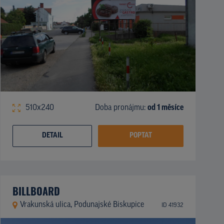
510x240
Doba pronájmu:
od 1 měsíce
DETAIL
POPTAT
BILLBOARD
Vrakunská ulica, Podunajské Biskupice
ID 41932