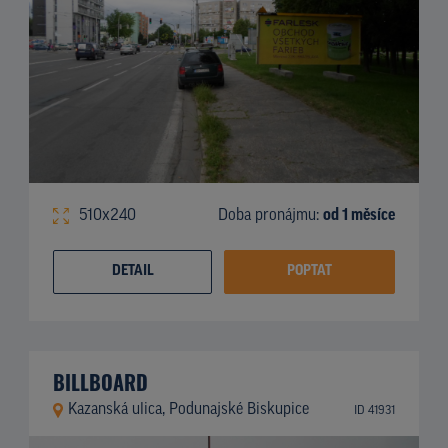
510x240
Doba pronájmu:
od 1 měsíce
DETAIL
POPTAT
BILLBOARD
Kazanská ulica, Podunajské Biskupice
ID 41931