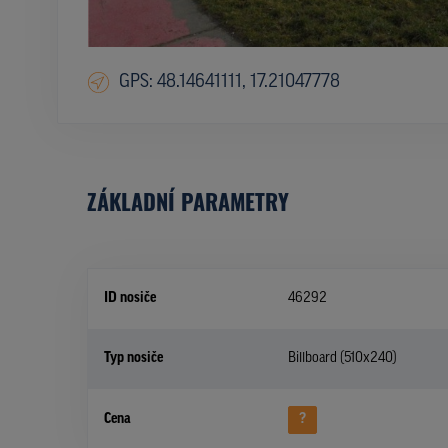
GPS: 48.14641111, 17.21047778
ZÁKLADNÍ PARAMETRY
ID nosiče
46292
Typ nosiče
Billboard (510x240)
Cena
?