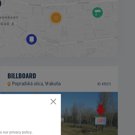
BILLBOARD
Popradská ulica, Vrakuňa
ID 41923
 our privacy policy..