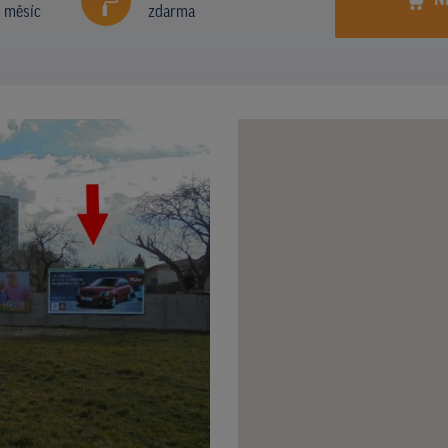
N
í měsíc
zdarma