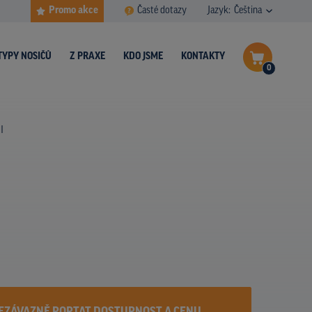
Promo akce
Časté dotazy
Jazyk:
Čeština
TYPY NOSIČŮ
Z PRAXE
KDO JSME
KONTAKTY
0
Dokončit poptávku
I
Zobrazit nosiče na mapě