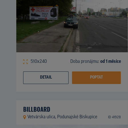
510x240
Doba pronájmu:
od 1 měsíce
DETAIL
POPTAT
BILLBOARD
Vetvárska ulica, Podunajské Biskupice
ID 41928