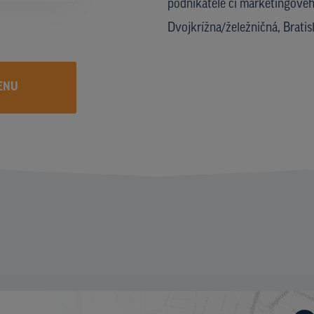
podnikatele či marketingového
Dvojkrížna/želežničná, Bratis
ENU