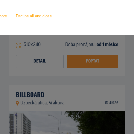
more
Decline all and close
510x240
Doba pronájmu:
od 1 měsíce
DETAIL
POPTAT
BILLBOARD
Uzbecká ulica, Vrakuňa
ID 41926