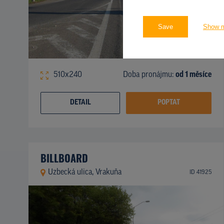
Save
Show 
510x240
Doba pronájmu:
od 1 měsíce
DETAIL
POPTAT
BILLBOARD
Uzbecká ulica, Vrakuňa
ID 41925