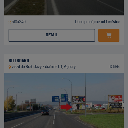
510x240
Doba pronájmu:
od 1 měsíce
DETAIL
BILLBOARD
vjazd do Bratislavy z diaľnice D1, Vajnory
ID 41964