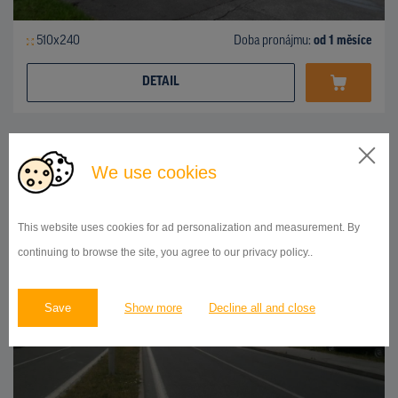
510x240
Doba pronájmu:
od 1 měsíce
DETAIL
BILLBOARD
We use cookies
Galvaniho ulica, Trnavka
ID 41962
This website uses cookies for ad personalization and measurement. By
continuing to browse the site, you agree to our privacy policy..
Save
Show more
Decline all and close