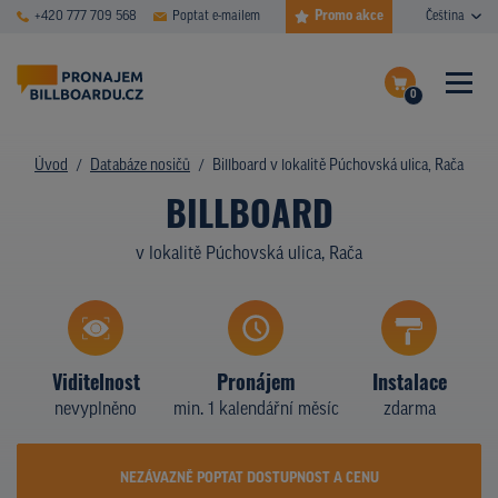
Promo akce
+420 777 709 568
Poptat e-mailem
Čeština
0
ČASTÉ DOTAZY
Dokončit poptávku
Úvod
Databáze nosičů
Billboard v lokalitě Púchovská ulica, Rača
BILLBOARD
Zobrazit nosiče na mapě
DATABÁZE NOSIČŮ
v lokalitě Púchovská ulica, Rača
PLOCHY V AKCI
CENY
TYPY NOSIČŮ
Viditelnost
Pronájem
Instalace
nevyplněno
min. 1 kalendářní měsíc
zdarma
Z PRAXE
KDO JSME
NEZÁVAZNĚ POPTAT DOSTUPNOST A CENU