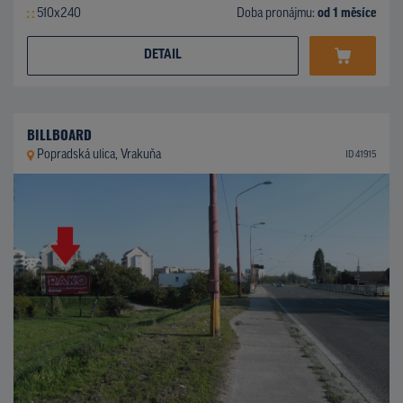
510x240
Doba pronájmu:
od 1 měsíce
DETAIL
BILLBOARD
Popradská ulica, Vrakuňa
ID 41915