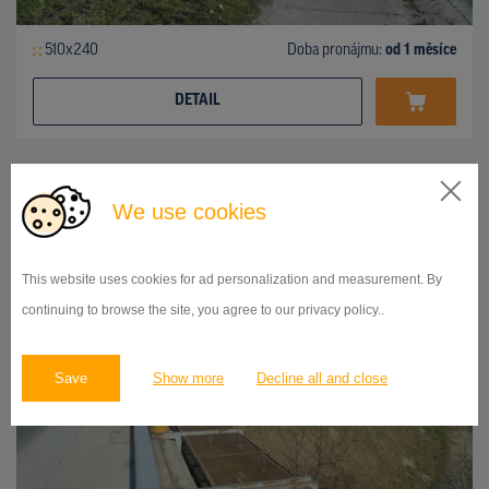
510x240
Doba pronájmu:
od 1 měsíce
DETAIL
BILLBOARD
We use cookies
Popradská ulica, Vrakuňa
ID 41923
This website uses cookies for ad personalization and measurement. By
continuing to browse the site, you agree to our privacy policy..
Save
Show more
Decline all and close