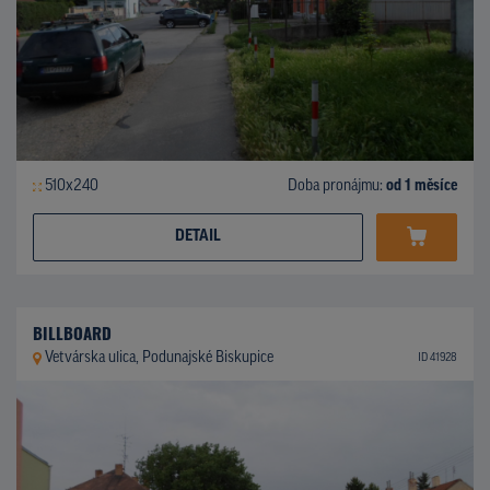
510x240
Doba pronájmu:
od 1 měsíce
DETAIL
BILLBOARD
Vetvárska ulica, Podunajské Biskupice
ID 41928