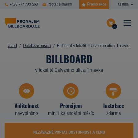
Promo akce
+420 777 709 568
Poptat e-mailem
Čeština
0
ČASTÉ DOTAZY
Dokončit poptávku
Úvod
Databáze nosičů
Billboard v lokalitě Galvaniho ulica, Trnavka
BILLBOARD
Zobrazit nosiče na mapě
DATABÁZE NOSIČŮ
v lokalitě Galvaniho ulica, Trnavka
PLOCHY V AKCI
CENY
TYPY NOSIČŮ
Viditelnost
Pronájem
Instalace
nevyplněno
min. 1 kalendářní měsíc
zdarma
Z PRAXE
KDO JSME
NEZÁVAZNĚ POPTAT DOSTUPNOST A CENU