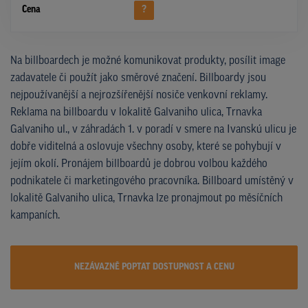
Cena
?
Na billboardech je možné komunikovat produkty, posílit image
zadavatele či použít jako směrové značení. Billboardy jsou
nejpoužívanější a nejrozšířenější nosiče venkovní reklamy.
Reklama na billboardu v lokalitě Galvaniho ulica, Trnavka
Galvaniho ul., v záhradách 1. v poradí v smere na Ivanskú ulicu je
dobře viditelná a oslovuje všechny osoby, které se pohybují v
jejím okolí. Pronájem billboardů je dobrou volbou každého
podnikatele či marketingového pracovníka. Billboard umístěný v
lokalitě Galvaniho ulica, Trnavka lze pronajmout po měsíčních
kampaních.
NEZÁVAZNĚ POPTAT DOSTUPNOST A CENU