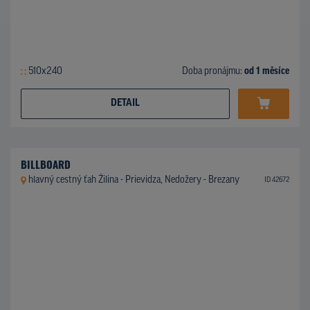
510x240
Doba pronájmu:
od 1 měsíce
DETAIL
BILLBOARD
hlavný cestný ťah Žilina - Prievidza, Nedožery - Brezany
ID 42672