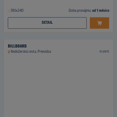
510x240
Doba pronájmu:
od 1 měsíce
DETAIL
BILLBOARD
Nedožerská cesta, Prievidza
ID 42670