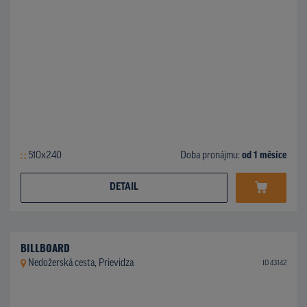
510x240
Doba pronájmu:
od 1 měsíce
DETAIL
BILLBOARD
Nedožerská cesta, Prievidza
ID 43142