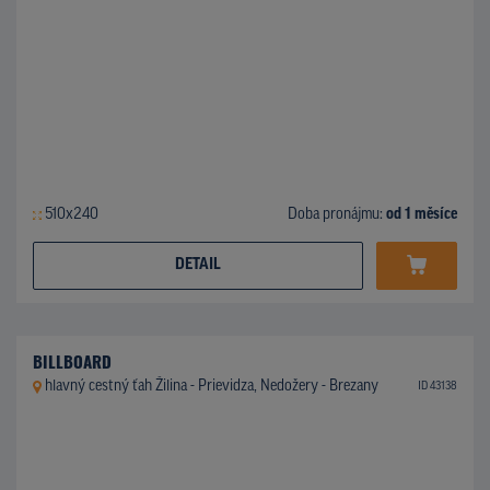
510x240
Doba pronájmu:
od 1 měsíce
DETAIL
BILLBOARD
hlavný cestný ťah Žilina - Prievidza, Nedožery - Brezany
ID 43138