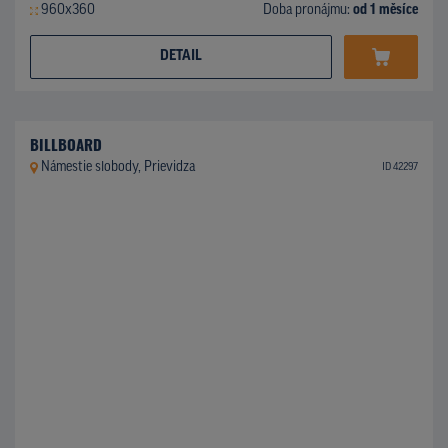
960x360
Doba pronájmu:
od 1 měsíce
DETAIL
BILLBOARD
Námestie slobody, Prievidza
ID 42297