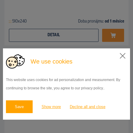
510x240
Doba pronájmu:
od 1 měsíce
DETAIL
BILLBOARD
We use cookies
Opatovská cesta, Bojnice
ID 42671
This website uses cookies for ad personalization and measurement. By
continuing to browse the site, you agree to our privacy policy..
Save
Show more
Decline all and close