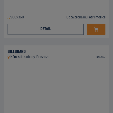
960x360
Doba pronájmu:
od 1 měsíce
DETAIL
BILLBOARD
Námestie slobody, Prievidza
ID 42297