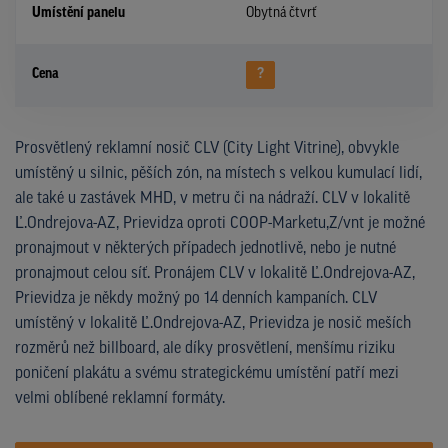
Umístění panelu
Obytná čtvrť
Cena
?
Prosvětlený reklamní nosič CLV (City Light Vitrine), obvykle
umístěný u silnic, pěších zón, na místech s velkou kumulací lidí,
ale také u zastávek MHD, v metru či na nádraží. CLV v lokalitě
Ľ.Ondrejova-AZ, Prievidza oproti COOP-Marketu,Z/vnt je možné
pronajmout v některých případech jednotlivě, nebo je nutné
pronajmout celou síť. Pronájem CLV v lokalitě Ľ.Ondrejova-AZ,
Prievidza je někdy možný po 14 denních kampaních. CLV
umístěný v lokalitě Ľ.Ondrejova-AZ, Prievidza je nosič meších
rozměrů než billboard, ale díky prosvětlení, menšímu riziku
poničení plakátu a svému strategickému umístění patří mezi
velmi oblíbené reklamní formáty.