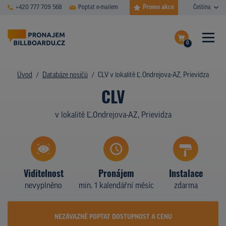
Promo akce
+420 777 709 568
Poptat e-mailem
Čeština
0
ČASTÉ DOTAZY
Dokončit poptávku
Úvod
Databáze nosičů
CLV v lokalitě Ľ.Ondrejova-AZ, Prievidza
CLV
Zobrazit nosiče na mapě
DATABÁZE NOSIČŮ
v lokalitě Ľ.Ondrejova-AZ, Prievidza
PLOCHY V AKCI
CENY
TYPY NOSIČŮ
Viditelnost
Pronájem
Instalace
nevyplněno
min. 1 kalendářní měsíc
zdarma
Z PRAXE
KDO JSME
NEZÁVAZNĚ POPTAT DOSTUPNOST A CENU