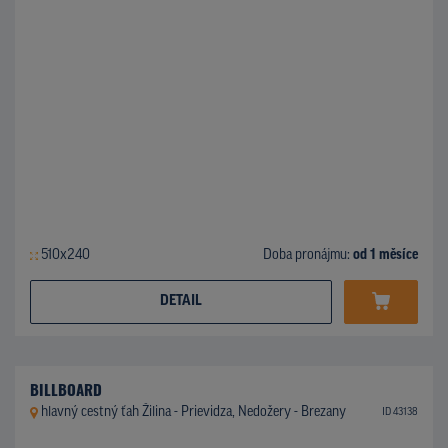
510x240
Doba pronájmu:
od 1 měsíce
DETAIL
BILLBOARD
hlavný cestný ťah Žilina - Prievidza, Nedožery - Brezany
ID 43138