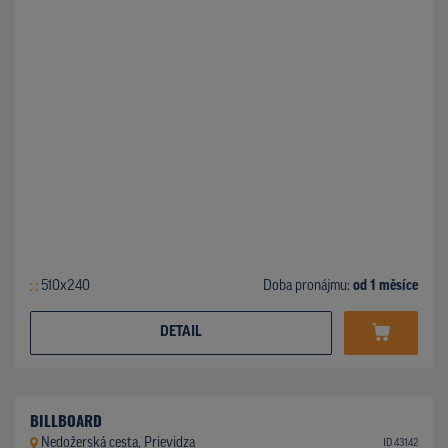
510x240
Doba pronájmu:
od 1 měsíce
DETAIL
BILLBOARD
Nedožerská cesta, Prievidza
ID 43142