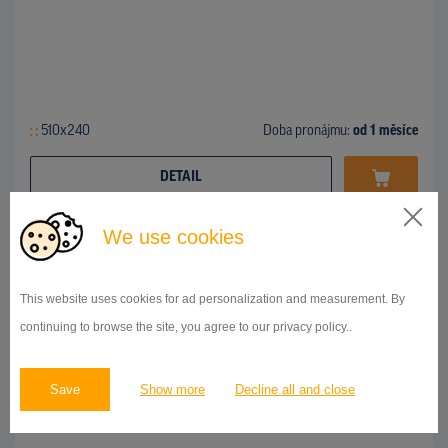
510x240
Doba pronájmu:
od 1 měsíce
DETAIL
We use cookies
BILLBOARD
Opatovská cesta, Bojnice
ID 42671
This website uses cookies for ad personalization and measurement. By
continuing to browse the site, you agree to our privacy policy..
Save
Show more
Decline all and close