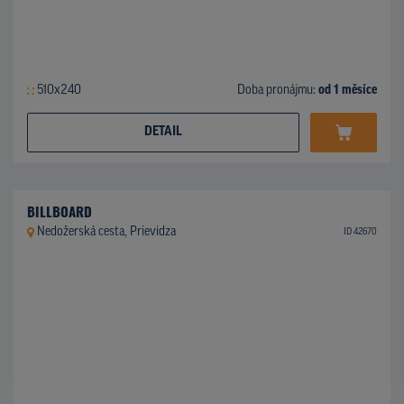
510x240
Doba pronájmu:
od 1 měsíce
DETAIL
BILLBOARD
Nedožerská cesta, Prievidza
ID 42670