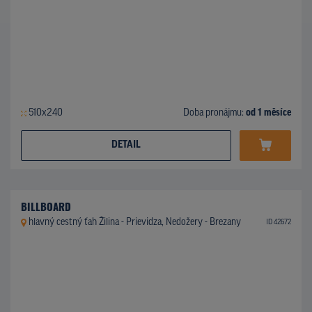
510x240
Doba pronájmu:
od 1 měsíce
DETAIL
BILLBOARD
hlavný cestný ťah Žilina - Prievidza, Nedožery - Brezany
ID 42672