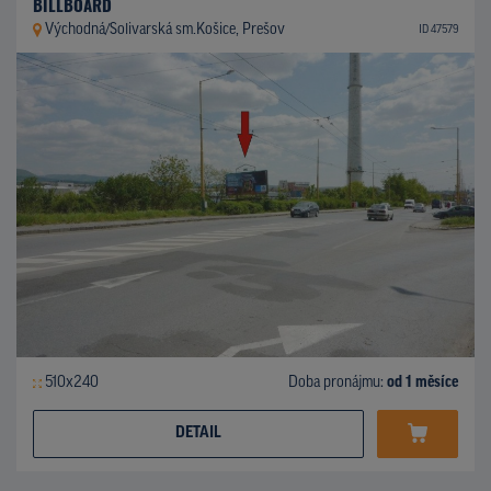
BILLBOARD
Východná/Solivarská sm.Košice, Prešov
ID 47579
510x240
Doba pronájmu:
od 1 měsíce
DETAIL