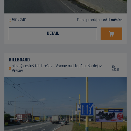
510x240
Doba pronájmu:
od 1 měsíce
DETAIL
BILLBOARD
hlavný cestný ťah Prešov - Vranov nad Topľou, Bardejov,
ID
42733
Prešov