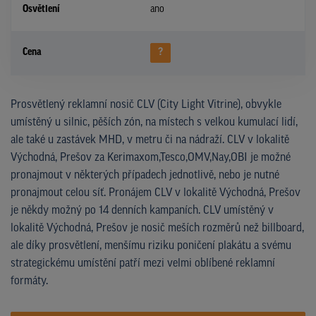
Osvětlení
ano
Cena
?
Prosvětlený reklamní nosič CLV (City Light Vitrine), obvykle
umístěný u silnic, pěších zón, na místech s velkou kumulací lidí,
ale také u zastávek MHD, v metru či na nádraží. CLV v lokalitě
Východná, Prešov za Kerimaxom,Tesco,OMV,Nay,OBI je možné
pronajmout v některých případech jednotlivě, nebo je nutné
pronajmout celou síť. Pronájem CLV v lokalitě Východná, Prešov
je někdy možný po 14 denních kampaních. CLV umístěný v
lokalitě Východná, Prešov je nosič meších rozměrů než billboard,
ale díky prosvětlení, menšímu riziku poničení plakátu a svému
strategickému umístění patří mezi velmi oblíbené reklamní
formáty.