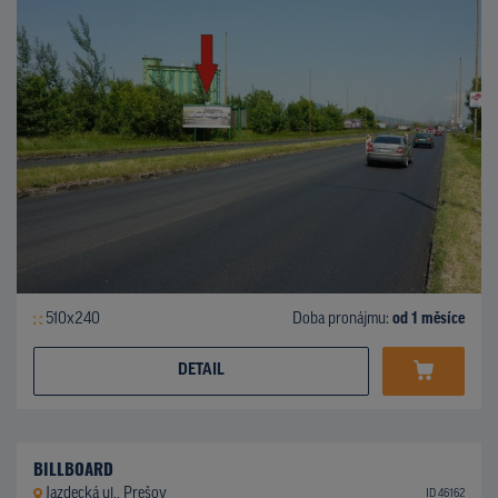
510x240
Doba pronájmu:
od 1 měsíce
DETAIL
BILLBOARD
Jazdecká ul., Prešov
ID 46162