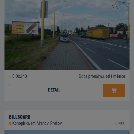
510x240
Doba pronájmu:
od 1 měsíce
DETAIL
BILLBOARD
Konopiská sm. Vranov, Prešov
ID 46136