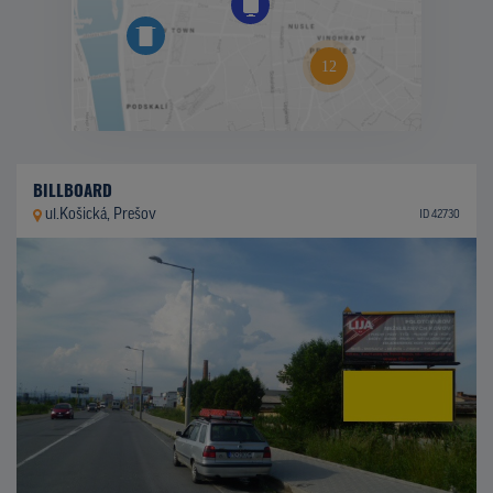
BILLBOARD
ul.Košická, Prešov
ID 42730