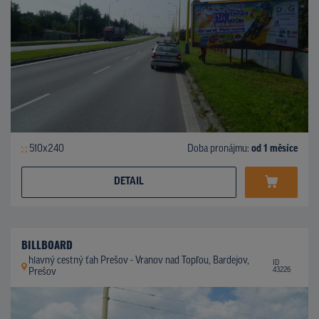
510x240
Doba pronájmu:
od 1 měsíce
DETAIL
BILLBOARD
hlavný cestný ťah Prešov - Vranov nad Topľou, Bardejov,
ID
43226
Prešov