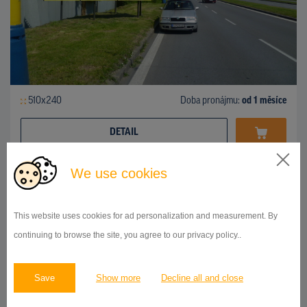
510x240
Doba pronájmu:
od 1 měsíce
DETAIL
We use cookies
BILLBOARD
ul.Košická, Prešov
ID 42738
This website uses cookies for ad personalization and measurement. By
continuing to browse the site, you agree to our privacy policy..
Save
Show more
Decline all and close