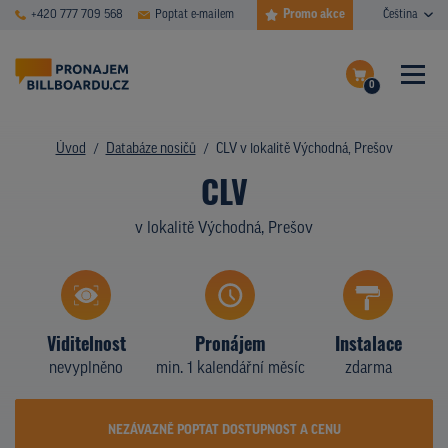
Promo akce
+420 777 709 568
Poptat e-mailem
Čeština
0
ČASTÉ DOTAZY
Dokončit poptávku
Úvod
Databáze nosičů
CLV v lokalitě Východná, Prešov
CLV
Zobrazit nosiče na mapě
DATABÁZE NOSIČŮ
v lokalitě Východná, Prešov
PLOCHY V AKCI
CENY
TYPY NOSIČŮ
Viditelnost
Pronájem
Instalace
nevyplněno
min. 1 kalendářní měsíc
zdarma
Z PRAXE
KDO JSME
NEZÁVAZNĚ POPTAT DOSTUPNOST A CENU