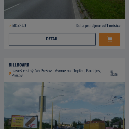
510x240
Doba pronájmu:
od 1 měsíce
DETAIL
BILLBOARD
hlavný cestný ťah Prešov - Vranov nad Topľou, Bardejov,
ID
43226
Prešov