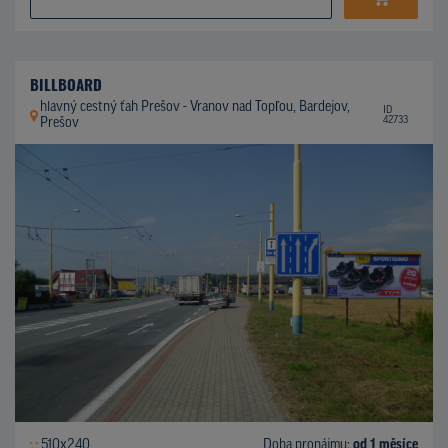
BILLBOARD
hlavný cestný ťah Prešov - Vranov nad Topľou, Bardejov,
ID
42733
Prešov
510x240
Doba pronájmu:
od 1 měsíce