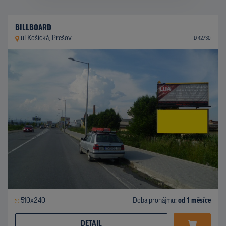
BILLBOARD
ul.Košická, Prešov
ID 42730
510x240
Doba pronájmu:
od 1 měsíce
DETAIL