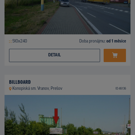
510x240
Doba pronájmu:
od 1 měsíce
DETAIL
BILLBOARD
Konopiská sm. Vranov, Prešov
ID 46136