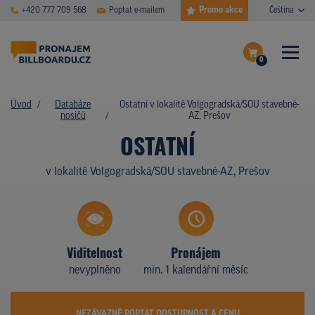
Promo akce
+420 777 709 568
Poptat e-mailem
Čeština
0
ČASTÉ DOTAZY
Dokončit poptávku
Úvod
Databáze
Ostatní v lokalitě Volgogradská/SOU stavebné-
nosičů
AZ, Prešov
Zobrazit nosiče na mapě
DATABÁZE NOSIČŮ
OSTATNÍ
PLOCHY V AKCI
v lokalitě Volgogradská/SOU stavebné-AZ, Prešov
CENY
TYPY NOSIČŮ
Viditelnost
Pronájem
Z PRAXE
nevyplněno
min. 1 kalendářní měsíc
KDO JSME
NEZÁVAZNĚ POPTAT DOSTUPNOST A CENU