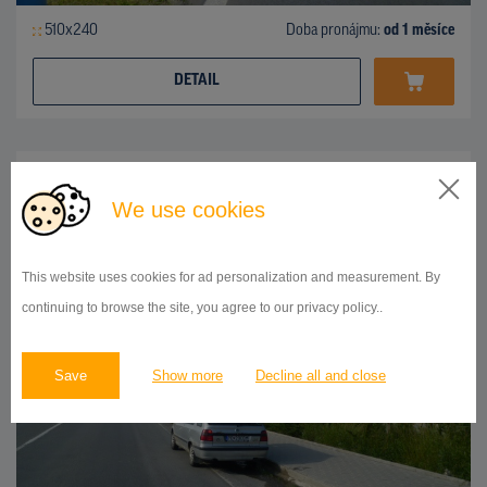
510x240
Doba pronájmu:
od 1 měsíce
DETAIL
BILLBOARD
ul.Košická, Prešov
ID 42738
We use cookies
This website uses cookies for ad personalization and measurement. By
continuing to browse the site, you agree to our privacy policy..
Save
Show more
Decline all and close