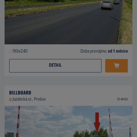
510x240
Doba pronájmu:
od 1 měsíce
DETAIL
BILLBOARD
Jazdecká ul., Prešov
ID 46162