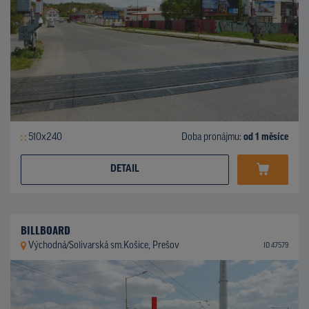
510x240
Doba pronájmu:
od 1 měsíce
DETAIL
BILLBOARD
Východná/Solivarská sm.Košice, Prešov
ID 47579