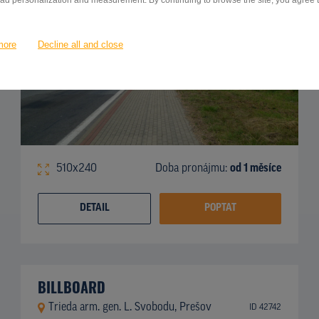
 ad personalization and measurement. By continuing to browse the site, you agree to
more
Decline all and close
510x240
Doba pronájmu:
od 1 měsíce
DETAIL
POPTAT
BILLBOARD
Trieda arm. gen. L. Svobodu, Prešov
ID 42742