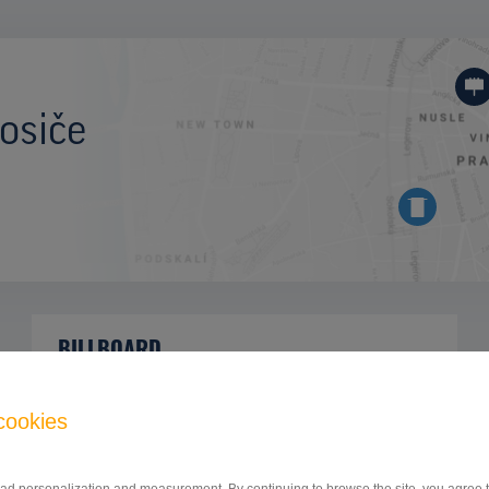
osiče
BILLBOARD
hlavný cestný ťah Prešov - Vranov nad
ID
42733
Topľou, Bardejov, Prešov
cookies