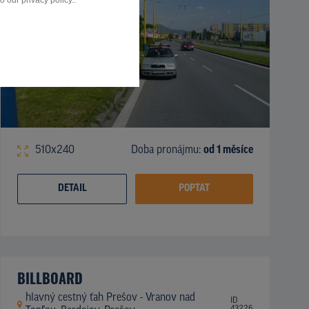
 our privacy policy..
510x240
Doba pronájmu:
od 1 měsíce
DETAIL
POPTAT
BILLBOARD
hlavný cestný ťah Prešov - Vranov nad
ID
43226