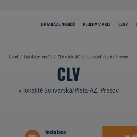
DATABÁZE NOSIČŮ
PLOCHY V AKCI
CENY
Úvod
Databáze nosičů
CLV v lokalitě Solivarská/Pleta-AZ, Prešov
CLV
v lokalitě Solivarská/Pleta-AZ, Prešov
Instalace