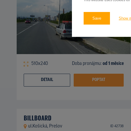
This website uses cookies for
Save
Show 
510x240
Doba pronájmu:
od 1 měsíce
DETAIL
POPTAT
BILLBOARD
ul.Košická, Prešov
ID 42738