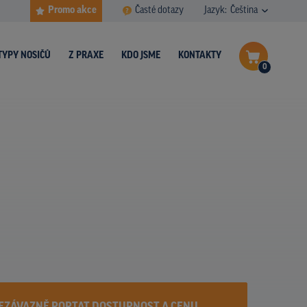
Promo akce
Časté dotazy
Jazyk:
Čeština
TYPY NOSIČŮ
Z PRAXE
KDO JSME
KONTAKTY
0
Dokončit poptávku
Zobrazit nosiče na mapě