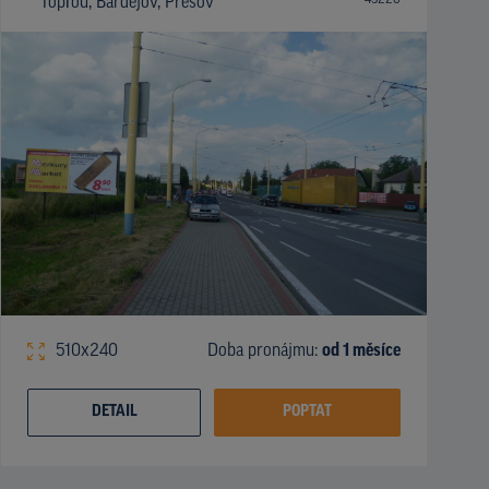
Topľou, Bardejov, Prešov
510x240
Doba pronájmu:
od 1 měsíce
DETAIL
POPTAT