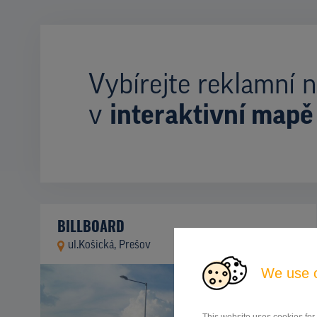
Vybírejte reklamní n
v
interaktivní mapě
BILLBOARD
ul.Košická, Prešov
ID 42730
We use 