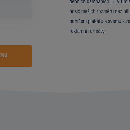
denních kampaních. CLV umíst
nosič meších rozměrů než bill
poničení plakátu a svému str
reklamní formáty.
ENU