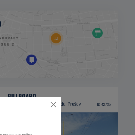
BILLBOARD
Trieda arm. gen. L. Svobodu, Prešov
ID 42735