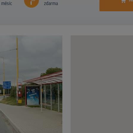
N
í měsíc
zdarma