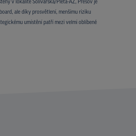
ěný v lokalitě Solivarská/Pleta-AZ, Prešov je
board, ale díky prosvětlení, menšímu riziku
ategickému umístění patří mezi velmi oblíbené