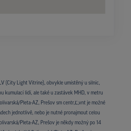
V (City Light Vitrine), obvykle umístěný u silnic,
ou kumulací lidí, ale také u zastávek MHD, v metru
 Solivarská/Pleta-AZ, Prešov sm centr,Ľ,vnt je možné
dech jednotlivě, nebo je nutné pronajmout celou
Solivarská/Pleta-AZ, Prešov je někdy možný po 14