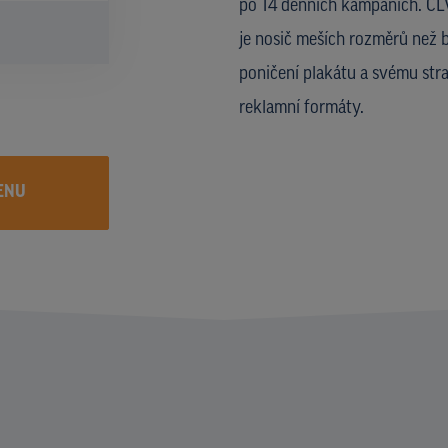
po 14 denních kampaních. CLV
je nosič meších rozměrů než b
poničení plakátu a svému str
reklamní formáty.
ENU