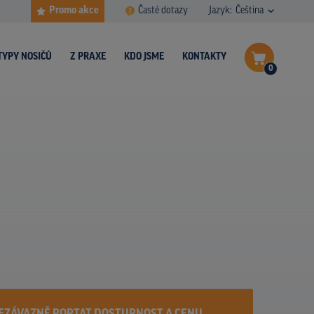
Promo akce
Časté dotazy
Jazyk:
Čeština
TYPY NOSIČŮ
Z PRAXE
KDO JSME
KONTAKTY
0
Dokončit poptávku
Zobrazit nosiče na mapě