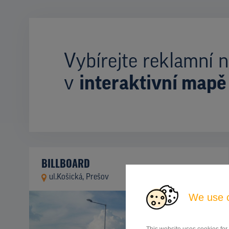
Vybírejte reklamní n
v
interaktivní mapě
BILLBOARD
ul.Košická, Prešov
ID 42730
We use 