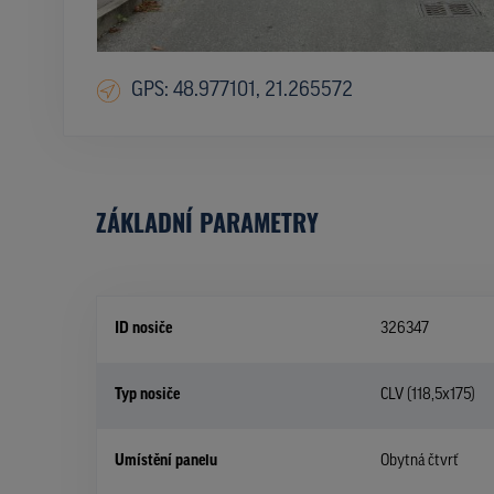
GPS: 48.977101, 21.265572
ZÁKLADNÍ PARAMETRY
ID nosiče
326347
Typ nosiče
CLV (118,5x175)
Umístění panelu
Obytná čtvrť