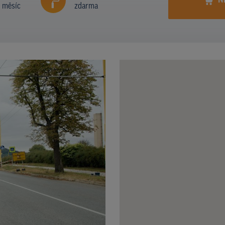
N
í měsíc
zdarma