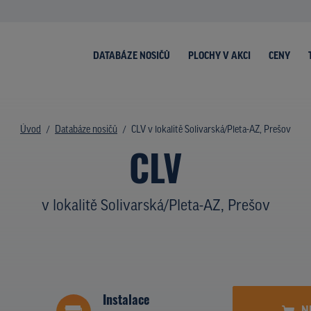
DATABÁZE NOSIČŮ
PLOCHY V AKCI
CENY
Úvod
Databáze nosičů
CLV v lokalitě Solivarská/Pleta-AZ, Prešov
CLV
v lokalitě Solivarská/Pleta-AZ, Prešov
Instalace