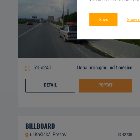
This website uses cookies for
Save
Show 
510x240
Doba pronájmu:
od 1 měsíce
DETAIL
POPTAT
BILLBOARD
ul.Košická, Prešov
ID 42738