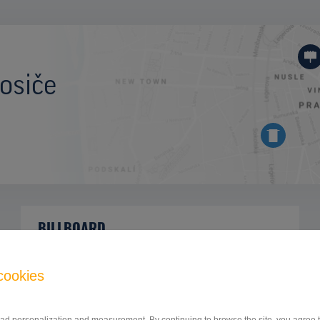
osiče
BILLBOARD
hlavný cestný ťah Prešov - Vranov nad
ID
42733
Topľou, Bardejov, Prešov
cookies