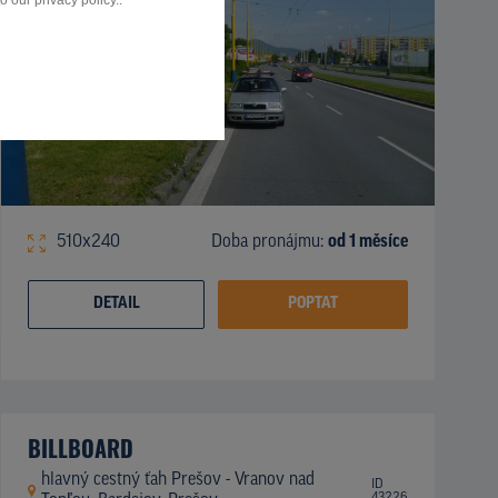
 our privacy policy..
510x240
Doba pronájmu:
od 1 měsíce
DETAIL
POPTAT
BILLBOARD
hlavný cestný ťah Prešov - Vranov nad
ID
43226