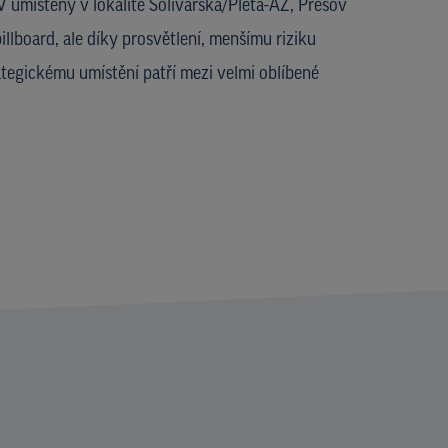
 umístěný v lokalitě Solivarská/Pleta-AZ, Prešov
illboard, ale díky prosvětlení, menšímu riziku
ategickému umístění patří mezi velmi oblíbené