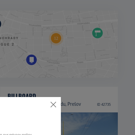
BILLBOARD
Trieda arm. gen. L. Svobodu, Prešov
ID 42735