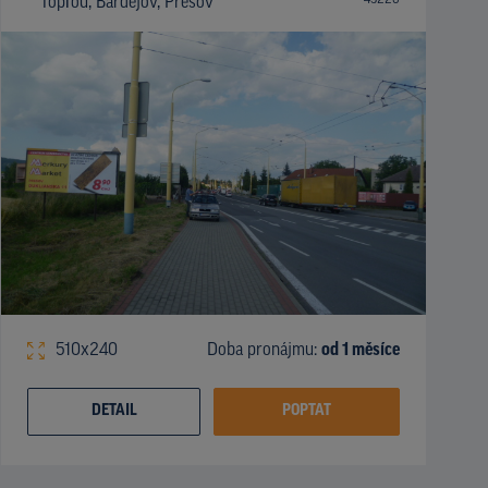
Topľou, Bardejov, Prešov
510x240
Doba pronájmu:
od 1 měsíce
DETAIL
POPTAT