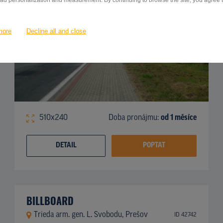
 ad personalization and measurement. By continuing to browse the site, you agree to
more
Decline all and close
510x240
Doba pronájmu:
od 1 měsíce
DETAIL
POPTAT
BILLBOARD
Trieda arm. gen. L. Svobodu, Prešov
ID 42742