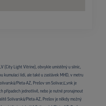
V (City Light Vitrine), obvykle umístěný u silnic,
ou kumulací lidí, ale také u zastávek MHD, v metru
Solivarská/Pleta-AZ, Prešov sm Solivar,Ľ,vnk je
h případech jednotlivě, nebo je nutné pronajmout
alitě Solivarská/Pleta-AZ, Prešov je někdy možný