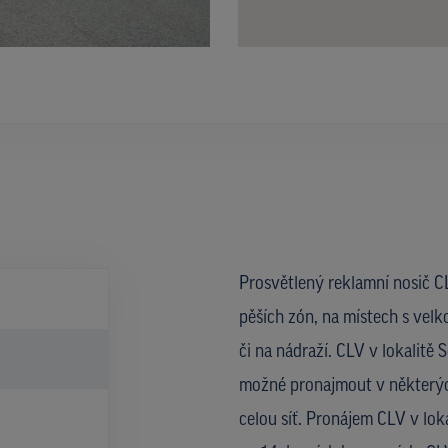
Prosvětlený reklamní nosič CL
pěších zón, na místech s velk
či na nádraží. CLV v lokalitě 
možné pronajmout v některýc
celou síť. Pronájem CLV v lok