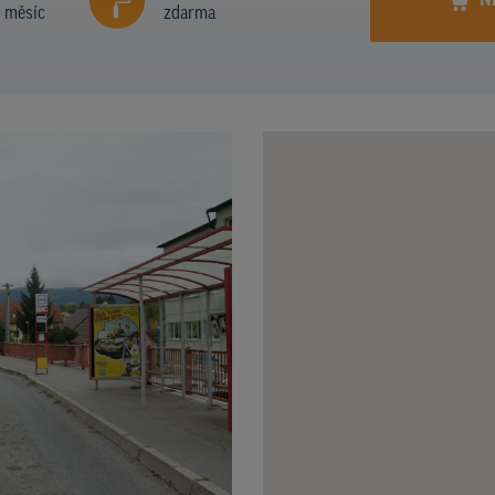
N
í měsíc
zdarma