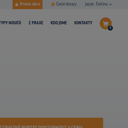
Promo akce
Časté dotazy
Jazyk:
Čeština
TYPY NOSIČŮ
Z PRAXE
KDO JSME
KONTAKTY
0
Dokončit poptávku
Zobrazit nosiče na mapě