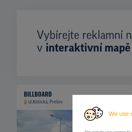
Vybírejte reklamní n
v
interaktivní mapě
BILLBOARD
ul.Košická, Prešov
ID 42730
We use 