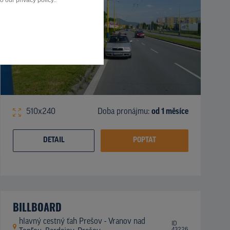
 our privacy policy..
510x240
Doba pronájmu:
od 1 měsíce
DETAIL
POPTAT
BILLBOARD
hlavný cestný ťah Prešov - Vranov nad
ID
43226