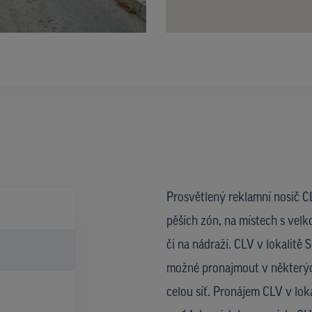
Prosvětlený reklamní nosič CL
pěších zón, na místech s velk
či na nádraží. CLV v lokalitě 
možné pronajmout v některýc
celou síť. Pronájem CLV v lok