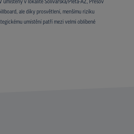
 umístěný v lokalitě Solivarská/Pleta-AZ, Prešov
illboard, ale díky prosvětlení, menšímu riziku
ategickému umístění patří mezi velmi oblíbené