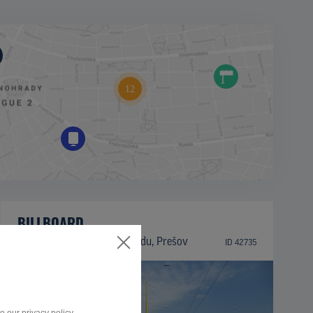
BILLBOARD
Trieda arm. gen. L. Svobodu, Prešov
ID 42735