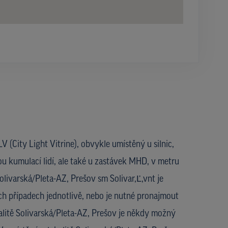
V (City Light Vitrine), obvykle umístěný u silnic,
ou kumulací lidí, ale také u zastávek MHD, v metru
Solivarská/Pleta-AZ, Prešov sm Solivar,Ľ,vnt je
h případech jednotlivě, nebo je nutné pronajmout
alitě Solivarská/Pleta-AZ, Prešov je někdy možný