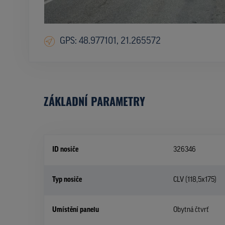
GPS: 48.977101, 21.265572
ZÁKLADNÍ PARAMETRY
ID nosiče
326346
Typ nosiče
CLV (118,5x175)
Umístění panelu
Obytná čtvrť