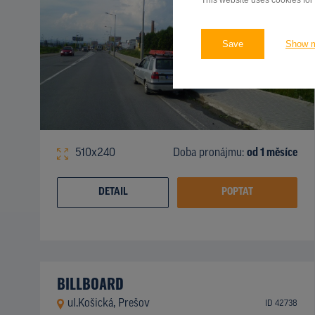
This website uses cookies for
Save
Show 
510x240
Doba pronájmu:
od 1 měsíce
DETAIL
POPTAT
BILLBOARD
ul.Košická, Prešov
ID 42738