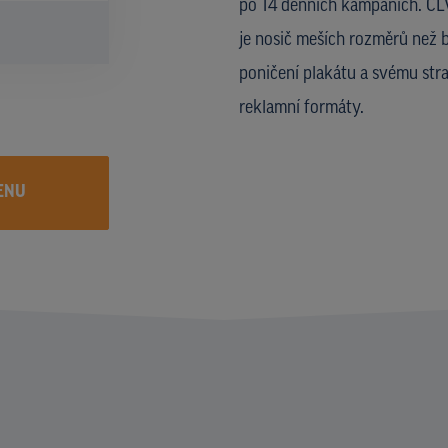
po 14 denních kampaních. CLV
je nosič meších rozměrů než b
poničení plakátu a svému str
reklamní formáty.
ENU