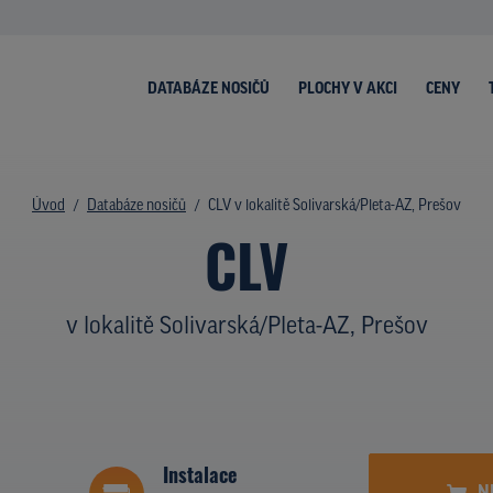
DATABÁZE NOSIČŮ
PLOCHY V AKCI
CENY
Úvod
Databáze nosičů
CLV v lokalitě Solivarská/Pleta-AZ, Prešov
CLV
v lokalitě Solivarská/Pleta-AZ, Prešov
Instalace