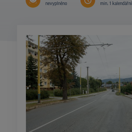
nevyplněno
min. 1 kalendářn