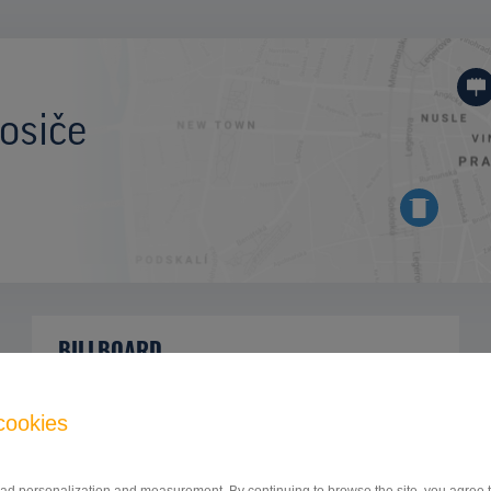
osiče
BILLBOARD
hlavný cestný ťah Prešov - Vranov nad
ID
42733
Topľou, Bardejov, Prešov
cookies