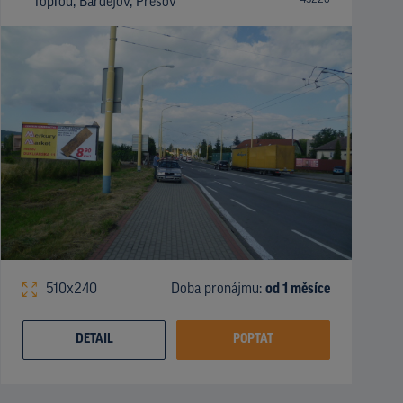
Topľou, Bardejov, Prešov
510x240
Doba pronájmu:
od 1 měsíce
DETAIL
POPTAT