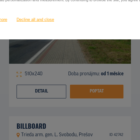
 ad personalization and measurement. By continuing to browse the site, you agree to
more
Decline all and close
510x240
Doba pronájmu:
od 1 měsíce
DETAIL
POPTAT
BILLBOARD
Trieda arm. gen. L. Svobodu, Prešov
ID 42742