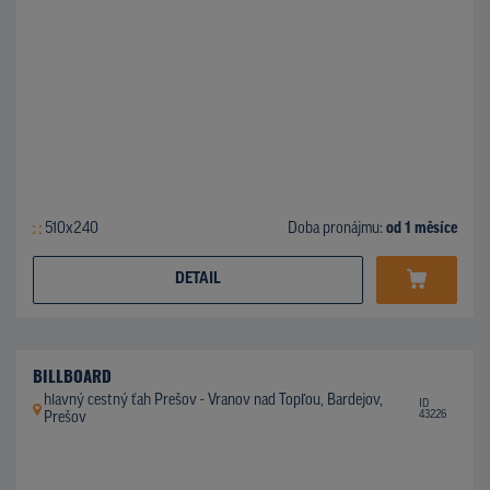
510x240
Doba pronájmu:
od 1 měsíce
DETAIL
BILLBOARD
hlavný cestný ťah Prešov - Vranov nad Topľou, Bardejov,
ID
43226
Prešov