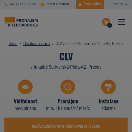
Promo akce
+420 777 709 568
Poptat e-mailem
Čeština
0
ČASTÉ DOTAZY
Dokončit poptávku
Úvod
Databáze nosičů
CLV v lokalitě Solivarská/Pleta-AZ, Prešov
CLV
Zobrazit nosiče na mapě
DATABÁZE NOSIČŮ
v lokalitě Solivarská/Pleta-AZ, Prešov
PLOCHY V AKCI
CENY
TYPY NOSIČŮ
Viditelnost
Pronájem
Instalace
nevyplněno
min. 1 kalendářní měsíc
zdarma
Z PRAXE
KDO JSME
NEZÁVAZNĚ POPTAT DOSTUPNOST A CENU