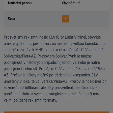
Umístění panelu
Obytná čtvrť
Cena
?
Prosvětlený reklamní nosič CLV (City Light Vitrine), obvykle
umístěný u silnic, pěších zón, na místech s velkou kumulací lidí,
ale také u zastávek MHD, v metru či na nádraží. CLV v lokalitě
Solivarská/Pleta-AZ, Prešov sm Solivar,P,vnk je možné
pronajmout v některých případech jednotlivě, nebo je nutné
pronajmout celou síť. Pronájem CLV v lokalitě Solivarská/Pleta-
AZ, Prešov je někdy možný po 14 denních kampaních. CLV
umístěný v lokalitě Solivarská/Pleta-AZ, Prešov je nosič meších
rozměrů než billboard, ale díky prosvětlení, menšímu riziku
poničení plakátu a svému strategickému umístění patří mezi
velmi oblíbené reklamní formáty.