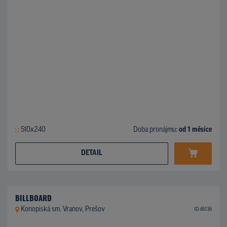
510x240
Doba pronájmu:
od 1 měsíce
DETAIL
BILLBOARD
Konopiská sm. Vranov, Prešov
ID 46136