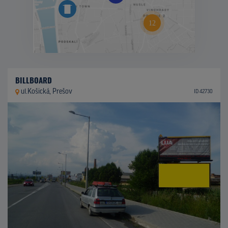
BILLBOARD
ul.Košická, Prešov
ID 42730