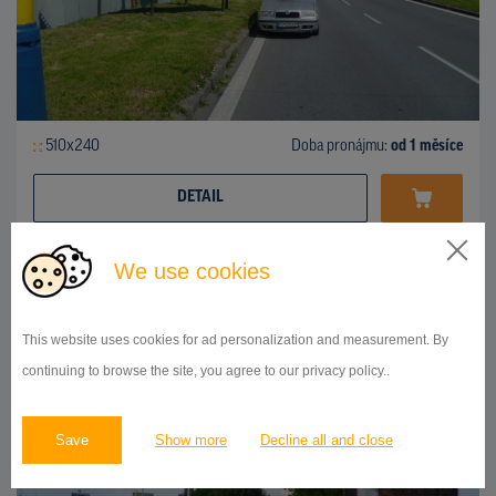
510x240
Doba pronájmu:
od 1 měsíce
DETAIL
We use cookies
BILLBOARD
ul.Košická, Prešov
ID 42738
This website uses cookies for ad personalization and measurement. By
continuing to browse the site, you agree to our privacy policy..
Save
Show more
Decline all and close