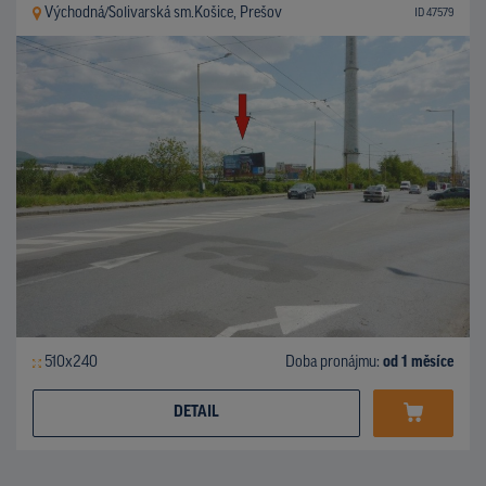
Východná/Solivarská sm.Košice, Prešov
ID 47579
510x240
Doba pronájmu:
od 1 měsíce
DETAIL