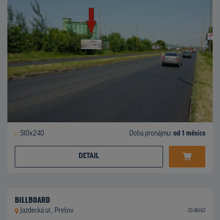
510x240
Doba pronájmu:
od 1 měsíce
DETAIL
BILLBOARD
Jazdecká ul., Prešov
ID 46162