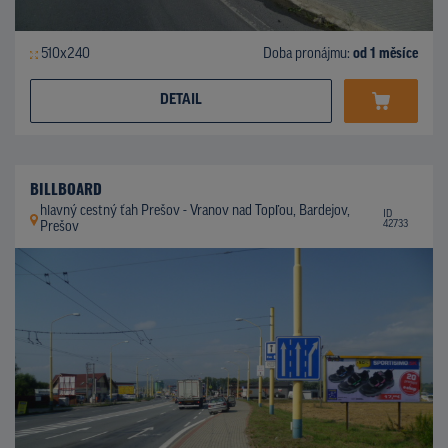
510x240
Doba pronájmu:
od 1 měsíce
DETAIL
BILLBOARD
hlavný cestný ťah Prešov - Vranov nad Topľou, Bardejov,
ID
42733
Prešov