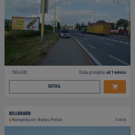
510x240
Doba pronájmu:
od 1 měsíce
DETAIL
BILLBOARD
Konopiská sm. Vranov, Prešov
ID 46136