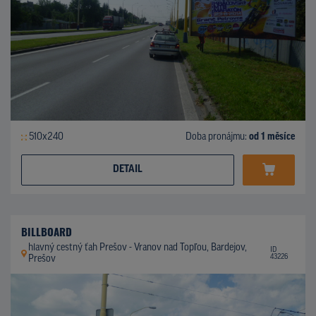
510x240
Doba pronájmu:
od 1 měsíce
DETAIL
BILLBOARD
hlavný cestný ťah Prešov - Vranov nad Topľou, Bardejov,
ID
43226
Prešov