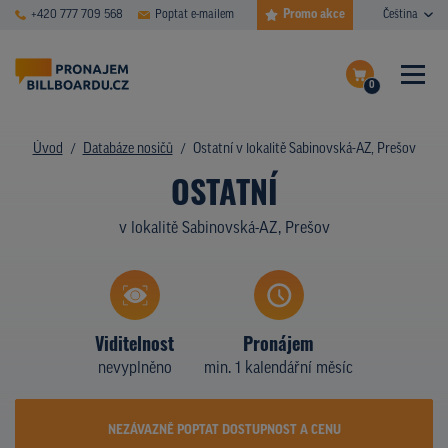
Promo akce
+420 777 709 568
Poptat e-mailem
Čeština
0
ČASTÉ DOTAZY
Dokončit poptávku
Úvod
Databáze nosičů
Ostatní v lokalitě Sabinovská-AZ, Prešov
OSTATNÍ
Zobrazit nosiče na mapě
DATABÁZE NOSIČŮ
v lokalitě Sabinovská-AZ, Prešov
PLOCHY V AKCI
CENY
TYPY NOSIČŮ
Viditelnost
Pronájem
nevyplněno
min. 1 kalendářní měsíc
Z PRAXE
KDO JSME
NEZÁVAZNĚ POPTAT DOSTUPNOST A CENU