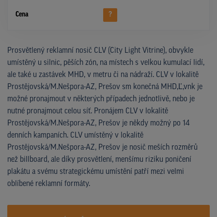
Cena
?
Prosvětlený reklamní nosič CLV (City Light Vitrine), obvykle
umístěný u silnic, pěších zón, na místech s velkou kumulací lidí,
ale také u zastávek MHD, v metru či na nádraží. CLV v lokalitě
Prostějovská/M.Nešpora-AZ, Prešov sm konečná MHD,Ľ,vnk je
možné pronajmout v některých případech jednotlivě, nebo je
nutné pronajmout celou síť. Pronájem CLV v lokalitě
Prostějovská/M.Nešpora-AZ, Prešov je někdy možný po 14
denních kampaních. CLV umístěný v lokalitě
Prostějovská/M.Nešpora-AZ, Prešov je nosič meších rozměrů
než billboard, ale díky prosvětlení, menšímu riziku poničení
plakátu a svému strategickému umístění patří mezi velmi
oblíbené reklamní formáty.