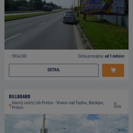
510x240
Doba pronájmu:
od 1 měsíce
DETAIL
BILLBOARD
hlavný cestný ťah Prešov - Vranov nad Topľou, Bardejov,
ID
43226
Prešov