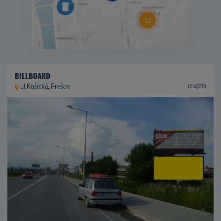
BILLBOARD
ul.Košická, Prešov
ID 42730