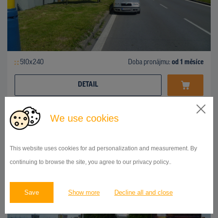
510x240
Doba pronájmu:
od 1 měsíce
DETAIL
We use cookies
BILLBOARD
ul.Košická, Prešov
ID 42738
This website uses cookies for ad personalization and measurement. By
continuing to browse the site, you agree to our privacy policy..
Save
Show more
Decline all and close