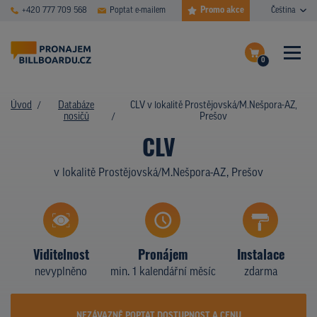
Promo akce
+420 777 709 568
Poptat e-mailem
Čeština
0
ČASTÉ DOTAZY
Dokončit poptávku
Úvod
Databáze
CLV v lokalitě Prostějovská/M.Nešpora-AZ,
nosičů
Prešov
Zobrazit nosiče na mapě
DATABÁZE NOSIČŮ
CLV
PLOCHY V AKCI
v lokalitě Prostějovská/M.Nešpora-AZ, Prešov
CENY
TYPY NOSIČŮ
Viditelnost
Pronájem
Instalace
Z PRAXE
nevyplněno
min. 1 kalendářní měsíc
zdarma
KDO JSME
NEZÁVAZNĚ POPTAT DOSTUPNOST A CENU