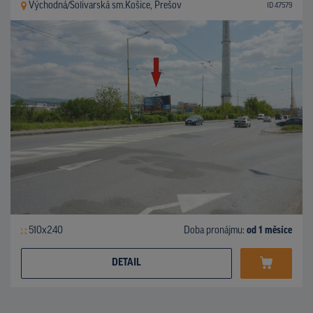
Východná/Solivarská sm.Košice, Prešov
ID 47579
510x240
Doba pronájmu:
od 1 měsíce
DETAIL