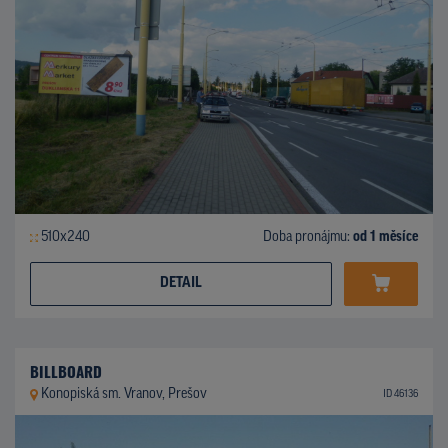
510x240
Doba pronájmu:
od 1 měsíce
DETAIL
BILLBOARD
Konopiská sm. Vranov, Prešov
ID 46136