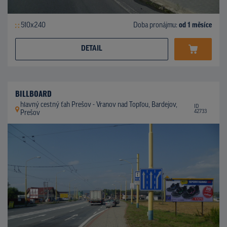
510x240
Doba pronájmu:
od 1 měsíce
DETAIL
BILLBOARD
hlavný cestný ťah Prešov - Vranov nad Topľou, Bardejov,
ID
42733
Prešov