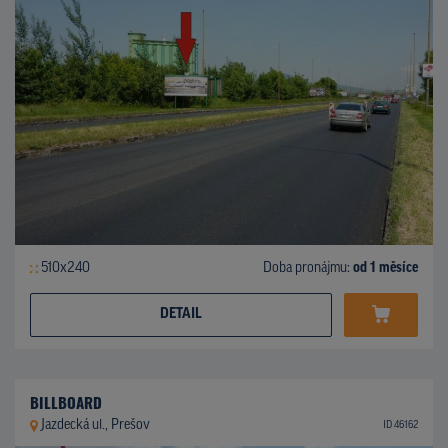
510x240
Doba pronájmu:
od 1 měsíce
DETAIL
BILLBOARD
Jazdecká ul., Prešov
ID 46162