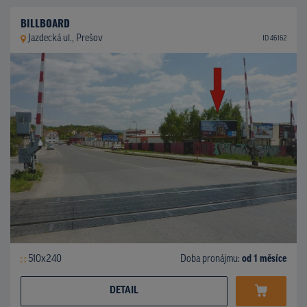
BILLBOARD
Jazdecká ul., Prešov
ID 46162
510x240
Doba pronájmu:
od 1 měsíce
DETAIL