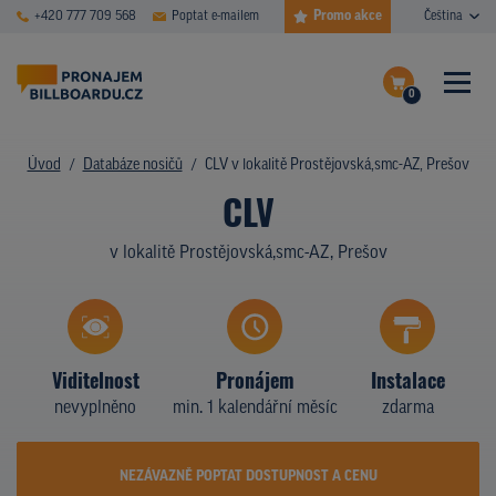
Promo akce
+420 777 709 568
Poptat e-mailem
Čeština
0
ČASTÉ DOTAZY
Dokončit poptávku
Úvod
Databáze nosičů
CLV v lokalitě Prostějovská,smc-AZ, Prešov
CLV
Zobrazit nosiče na mapě
DATABÁZE NOSIČŮ
v lokalitě Prostějovská,smc-AZ, Prešov
PLOCHY V AKCI
CENY
TYPY NOSIČŮ
Viditelnost
Pronájem
Instalace
nevyplněno
min. 1 kalendářní měsíc
zdarma
Z PRAXE
KDO JSME
NEZÁVAZNĚ POPTAT DOSTUPNOST A CENU