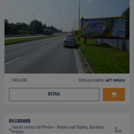
510x240
Doba pronájmu:
od 1 měsíce
DETAIL
BILLBOARD
hlavný cestný ťah Prešov - Vranov nad Topľou, Bardejov,
ID
43226
Prešov