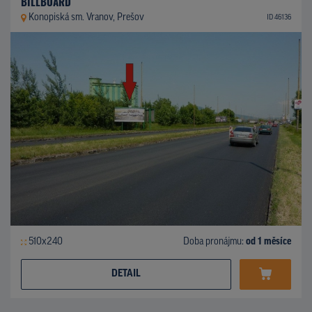
BILLBOARD
Konopiská sm. Vranov, Prešov
ID 46136
510x240
Doba pronájmu:
od 1 měsíce
DETAIL