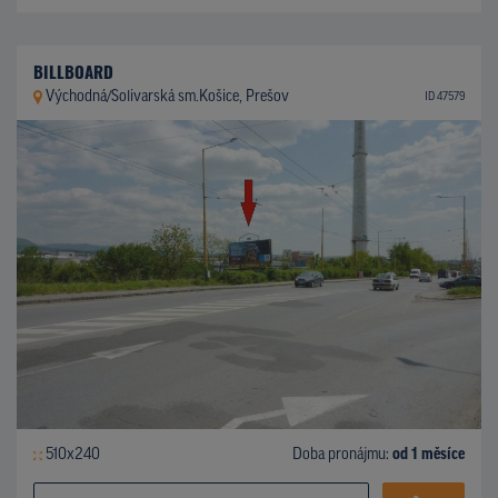
BILLBOARD
Východná/Solivarská sm.Košice, Prešov
ID 47579
510x240
Doba pronájmu:
od 1 měsíce