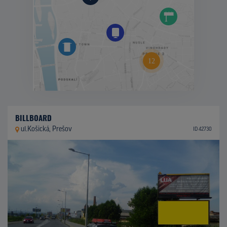
BILLBOARD
ul.Košická, Prešov
ID 42730