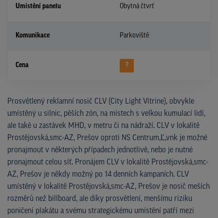
Umístění panelu
Obytná čtvrť
Komunikace
Parkoviště
Cena
?
Prosvětlený reklamní nosič CLV (City Light Vitrine), obvykle
umístěný u silnic, pěších zón, na místech s velkou kumulací lidí,
ale také u zastávek MHD, v metru či na nádraží. CLV v lokalitě
Prostějovská,smc-AZ, Prešov oproti NS Centrum,Ľ,vnk je možné
pronajmout v některých případech jednotlivě, nebo je nutné
pronajmout celou síť. Pronájem CLV v lokalitě Prostějovská,smc-
AZ, Prešov je někdy možný po 14 denních kampaních. CLV
umístěný v lokalitě Prostějovská,smc-AZ, Prešov je nosič meších
rozměrů než billboard, ale díky prosvětlení, menšímu riziku
poničení plakátu a svému strategickému umístění patří mezi