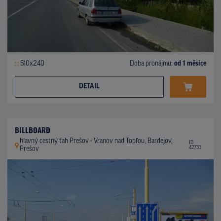
510x240
Doba pronájmu:
od 1 měsíce
DETAIL
BILLBOARD
hlavný cestný ťah Prešov - Vranov nad Topľou, Bardejov,
ID
42733
Prešov