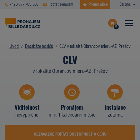
Promo akce
+420 777 709 568
Poptat e-mailem
Čeština
0
ČASTÉ DOTAZY
Dokončit poptávku
Úvod
Databáze nosičů
CLV v lokalitě Obrancov mieru-AZ, Prešov
CLV
Zobrazit nosiče na mapě
DATABÁZE NOSIČŮ
v lokalitě Obrancov mieru-AZ, Prešov
PLOCHY V AKCI
CENY
TYPY NOSIČŮ
Viditelnost
Pronájem
Instalace
nevyplněno
min. 1 kalendářní měsíc
zdarma
Z PRAXE
KDO JSME
NEZÁVAZNĚ POPTAT DOSTUPNOST A CENU