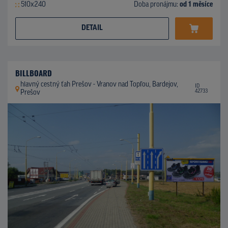
510x240
Doba pronájmu:
od 1 měsíce
DETAIL
BILLBOARD
hlavný cestný ťah Prešov - Vranov nad Topľou, Bardejov,
ID
42733
Prešov