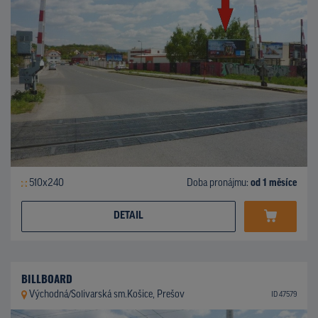
510x240
Doba pronájmu:
od 1 měsíce
DETAIL
BILLBOARD
Východná/Solivarská sm.Košice, Prešov
ID 47579