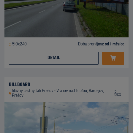
510x240
Doba pronájmu:
od 1 měsíce
DETAIL
BILLBOARD
hlavný cestný ťah Prešov - Vranov nad Topľou, Bardejov,
ID
43226
Prešov