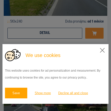
510x240
Doba pronájmu:
od 1 měsíce
DETAIL
BILLBOARD
We use cookies
ul.Košická, Prešov
ID 42738
This website uses cookies for ad personalization and measurement. By
continuing to browse the site, you agree to our privacy policy..
Save
Show more
Decline all and close