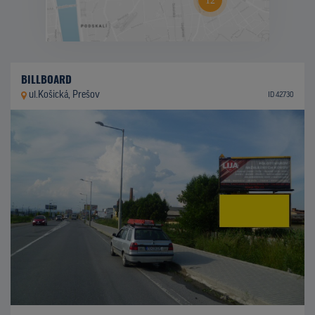
BILLBOARD
ul.Košická, Prešov
ID 42730