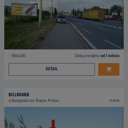
510x240
Doba pronájmu:
od 1 měsíce
DETAIL
BILLBOARD
Konopiská sm. Vranov, Prešov
ID 46136