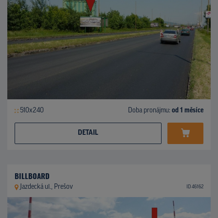
510x240
Doba pronájmu:
od 1 měsíce
DETAIL
BILLBOARD
Jazdecká ul., Prešov
ID 46162