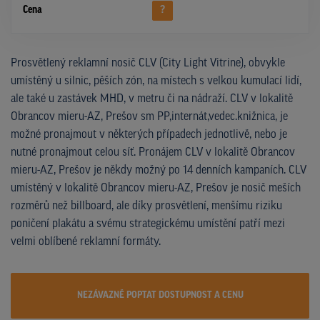
Cena
?
Prosvětlený reklamní nosič CLV (City Light Vitrine), obvykle
umístěný u silnic, pěších zón, na místech s velkou kumulací lidí,
ale také u zastávek MHD, v metru či na nádraží. CLV v lokalitě
Obrancov mieru-AZ, Prešov sm PP,internát,vedec.knižnica, je
možné pronajmout v některých případech jednotlivě, nebo je
nutné pronajmout celou síť. Pronájem CLV v lokalitě Obrancov
mieru-AZ, Prešov je někdy možný po 14 denních kampaních. CLV
umístěný v lokalitě Obrancov mieru-AZ, Prešov je nosič meších
rozměrů než billboard, ale díky prosvětlení, menšímu riziku
poničení plakátu a svému strategickému umístění patří mezi
velmi oblíbené reklamní formáty.
NEZÁVAZNĚ POPTAT DOSTUPNOST A CENU