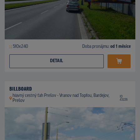
510x240
Doba pronájmu:
od 1 měsíce
DETAIL
BILLBOARD
hlavný cestný ťah Prešov - Vranov nad Topľou, Bardejov,
ID
43226
Prešov