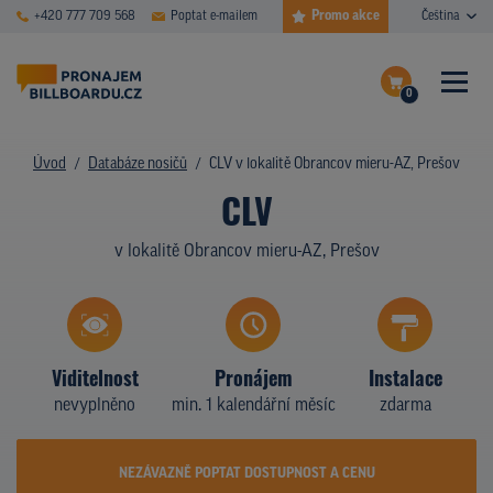
Promo akce
+420 777 709 568
Poptat e-mailem
Čeština
0
ČASTÉ DOTAZY
Dokončit poptávku
Úvod
Databáze nosičů
CLV v lokalitě Obrancov mieru-AZ, Prešov
CLV
Zobrazit nosiče na mapě
DATABÁZE NOSIČŮ
v lokalitě Obrancov mieru-AZ, Prešov
PLOCHY V AKCI
CENY
TYPY NOSIČŮ
Viditelnost
Pronájem
Instalace
nevyplněno
min. 1 kalendářní měsíc
zdarma
Z PRAXE
KDO JSME
NEZÁVAZNĚ POPTAT DOSTUPNOST A CENU