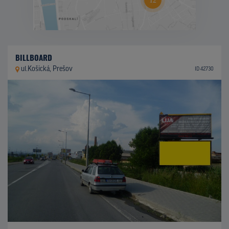
BILLBOARD
ul.Košická, Prešov
ID 42730