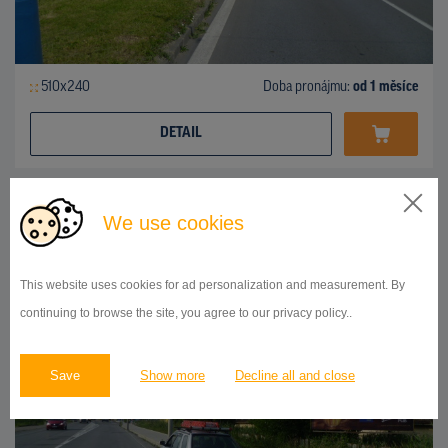
510x240
Doba pronájmu:
od 1 měsíce
DETAIL
BILLBOARD
We use cookies
ul.Košická, Prešov
ID 42738
This website uses cookies for ad personalization and measurement. By
continuing to browse the site, you agree to our privacy policy..
Save
Show more
Decline all and close