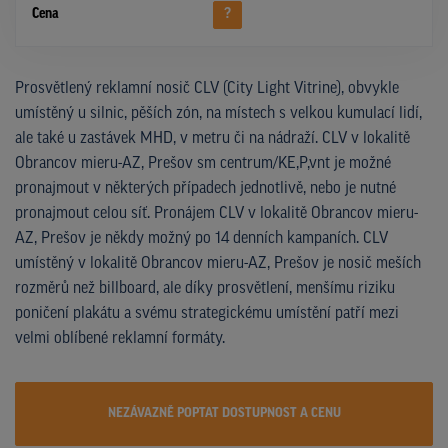
Cena
?
Prosvětlený reklamní nosič CLV (City Light Vitrine), obvykle
umístěný u silnic, pěších zón, na místech s velkou kumulací lidí,
ale také u zastávek MHD, v metru či na nádraží. CLV v lokalitě
Obrancov mieru-AZ, Prešov sm centrum/KE,P,vnt je možné
pronajmout v některých případech jednotlivě, nebo je nutné
pronajmout celou síť. Pronájem CLV v lokalitě Obrancov mieru-
AZ, Prešov je někdy možný po 14 denních kampaních. CLV
umístěný v lokalitě Obrancov mieru-AZ, Prešov je nosič meších
rozměrů než billboard, ale díky prosvětlení, menšímu riziku
poničení plakátu a svému strategickému umístění patří mezi
velmi oblíbené reklamní formáty.
NEZÁVAZNĚ POPTAT DOSTUPNOST A CENU