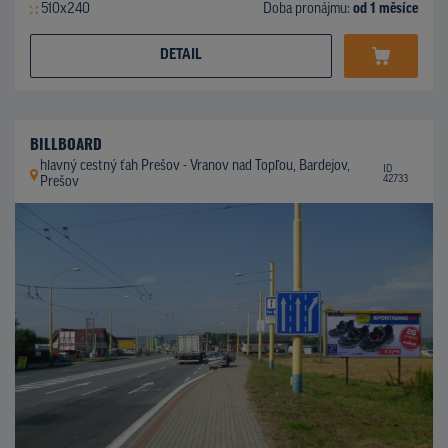
510x240
Doba pronájmu:
od 1 měsíce
DETAIL
BILLBOARD
hlavný cestný ťah Prešov - Vranov nad Topľou, Bardejov,
ID
42733
Prešov