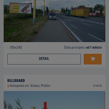
510x240
Doba pronájmu:
od 1 měsíce
DETAIL
BILLBOARD
Konopiská sm. Vranov, Prešov
ID 46136