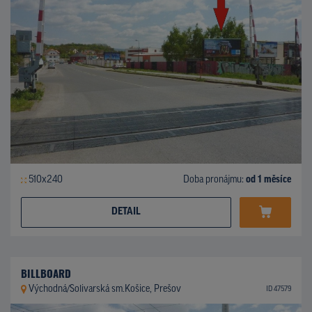
510x240
Doba pronájmu:
od 1 měsíce
DETAIL
BILLBOARD
Východná/Solivarská sm.Košice, Prešov
ID 47579