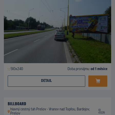
510x240
Doba pronájmu:
od 1 měsíce
DETAIL
BILLBOARD
hlavný cestný ťah Prešov - Vranov nad Topľou, Bardejov,
ID
43226
Prešov