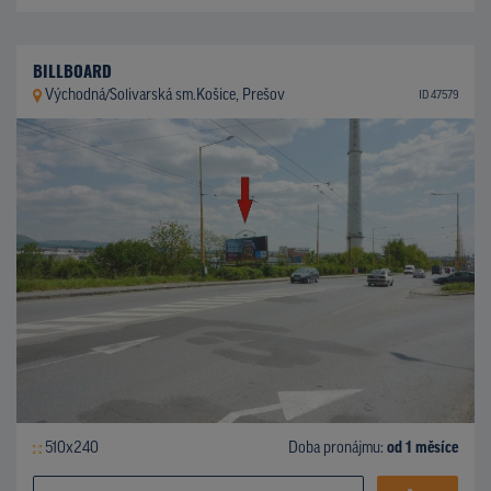
BILLBOARD
Východná/Solivarská sm.Košice, Prešov
ID 47579
510x240
Doba pronájmu:
od 1 měsíce