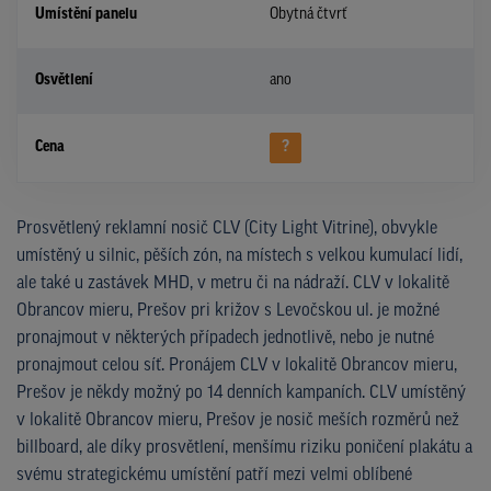
Umístění panelu
Obytná čtvrť
Osvětlení
ano
Cena
?
Prosvětlený reklamní nosič CLV (City Light Vitrine), obvykle
umístěný u silnic, pěších zón, na místech s velkou kumulací lidí,
ale také u zastávek MHD, v metru či na nádraží. CLV v lokalitě
Obrancov mieru, Prešov pri križov s Levočskou ul. je možné
pronajmout v některých případech jednotlivě, nebo je nutné
pronajmout celou síť. Pronájem CLV v lokalitě Obrancov mieru,
Prešov je někdy možný po 14 denních kampaních. CLV umístěný
v lokalitě Obrancov mieru, Prešov je nosič meších rozměrů než
billboard, ale díky prosvětlení, menšímu riziku poničení plakátu a
svému strategickému umístění patří mezi velmi oblíbené