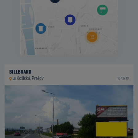
BILLBOARD
ul.Košická, Prešov
ID 42730