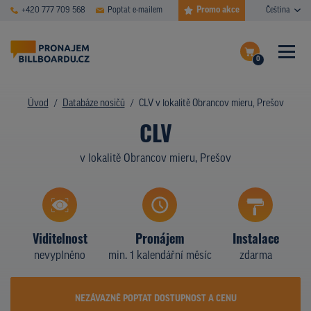
Promo akce
+420 777 709 568
Poptat e-mailem
Čeština
0
ČASTÉ DOTAZY
Dokončit poptávku
Úvod
Databáze nosičů
CLV v lokalitě Obrancov mieru, Prešov
CLV
Zobrazit nosiče na mapě
DATABÁZE NOSIČŮ
v lokalitě Obrancov mieru, Prešov
PLOCHY V AKCI
CENY
TYPY NOSIČŮ
Viditelnost
Pronájem
Instalace
nevyplněno
min. 1 kalendářní měsíc
zdarma
Z PRAXE
KDO JSME
NEZÁVAZNĚ POPTAT DOSTUPNOST A CENU