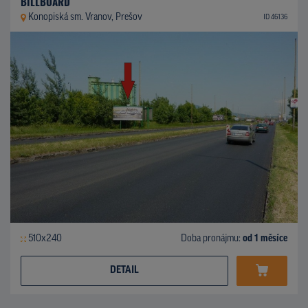
BILLBOARD
Konopiská sm. Vranov, Prešov
ID 46136
510x240
Doba pronájmu:
od 1 měsíce
DETAIL