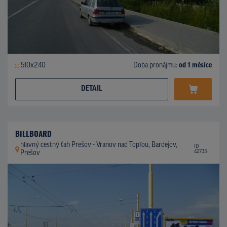
510x240
Doba pronájmu:
od 1 měsíce
DETAIL
BILLBOARD
hlavný cestný ťah Prešov - Vranov nad Topľou, Bardejov,
ID
42733
Prešov