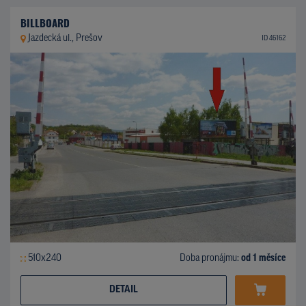
BILLBOARD
Jazdecká ul., Prešov
ID 46162
510x240
Doba pronájmu:
od 1 měsíce
DETAIL