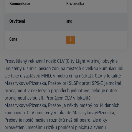
Komunikace
Křižovatka
Osvětlení
ano
Cena
?
Prosvětlený reklamní nosič CLV (City Light Vitrine), obvykle
umístěný u silnic, pěších zón, na místech s velkou kumulací lidí,
ale také u zastávek MHD, v metru či na nádraží. CLV v lokalitě
Masarykova/Plzenská, Prešov pri SLSP,oproti SPŠ-E je možné
pronajmout v některých případech jednotlivě, nebo je nutné
pronajmout celou síť. Pronájem CLV v lokalitě
Masarykova/Plzenská, Prešov je někdy možný po 14 denních
kampaních. CLV umístěný v lokalitě Masarykova/Plzenská,
Prešov je nosič meších rozměrů než billboard, ale díky
prosvětlení, menšímu riziku poničení plakátu a svému