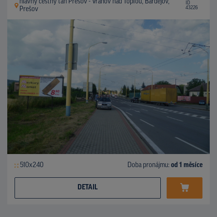
hlavný cestný ťah Prešov - Vranov nad Topľou, Bardejov,
ID
43226
Prešov
510x240
Doba pronájmu:
od 1 měsíce
DETAIL