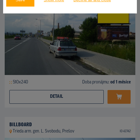
510x240
Doba pronájmu:
od 1 měsíce
DETAIL
BILLBOARD
Trieda arm. gen. L. Svobodu, Prešov
ID 42742