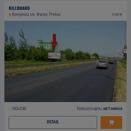
BILLBOARD
Konopiská sm. Vranov, Prešov
ID 46136
510x240
Doba pronájmu:
od 1 měsíce
DETAIL