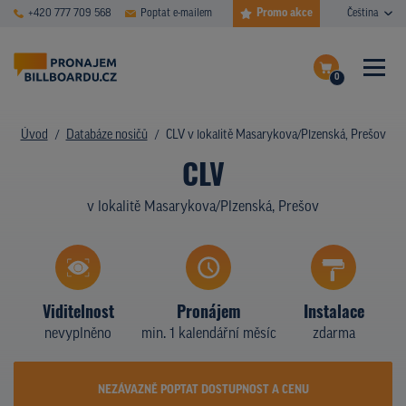
Promo akce
+420 777 709 568
Poptat e-mailem
Čeština
0
ČASTÉ DOTAZY
Dokončit poptávku
Úvod
Databáze nosičů
CLV v lokalitě Masarykova/Plzenská, Prešov
CLV
Zobrazit nosiče na mapě
DATABÁZE NOSIČŮ
v lokalitě Masarykova/Plzenská, Prešov
PLOCHY V AKCI
CENY
TYPY NOSIČŮ
Viditelnost
Pronájem
Instalace
nevyplněno
min. 1 kalendářní měsíc
zdarma
Z PRAXE
KDO JSME
NEZÁVAZNĚ POPTAT DOSTUPNOST A CENU