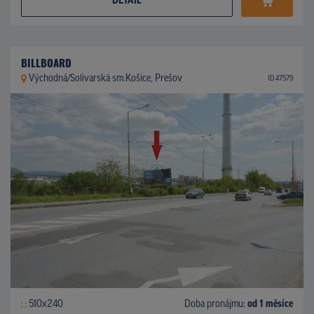
DETAIL
BILLBOARD
Východná/Solivarská sm.Košice, Prešov
ID 47579
510x240
Doba pronájmu:
od 1 měsíce