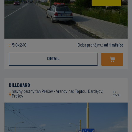
510x240
Doba pronájmu:
od 1 měsíce
DETAIL
BILLBOARD
hlavný cestný ťah Prešov - Vranov nad Topľou, Bardejov,
ID
42733
Prešov