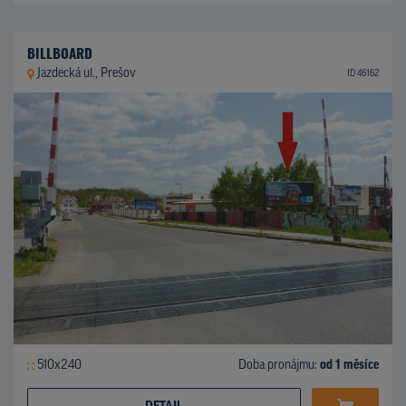
BILLBOARD
Jazdecká ul., Prešov
ID 46162
510x240
Doba pronájmu:
od 1 měsíce