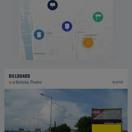
BILLBOARD
ul.Košická, Prešov
ID 42730