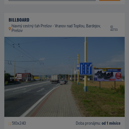
BILLBOARD
hlavný cestný ťah Prešov - Vranov nad Topľou, Bardejov,
ID
42733
Prešov
510x240
Doba pronájmu:
od 1 měsíce