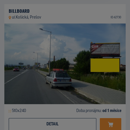
BILLBOARD
ul.Košická, Prešov
ID 42730
510x240
Doba pronájmu:
od 1 měsíce
DETAIL