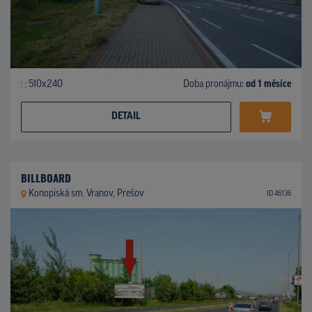
510x240
Doba pronájmu:
od 1 měsíce
DETAIL
BILLBOARD
Konopiská sm. Vranov, Prešov
ID 46136