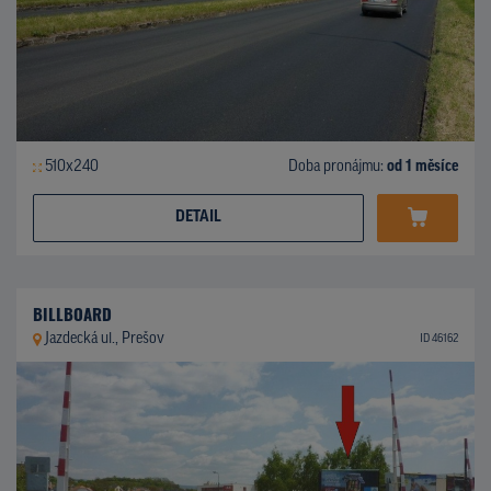
510x240
Doba pronájmu:
od 1 měsíce
DETAIL
BILLBOARD
Jazdecká ul., Prešov
ID 46162