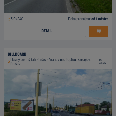
510x240
Doba pronájmu:
od 1 měsíce
DETAIL
BILLBOARD
hlavný cestný ťah Prešov - Vranov nad Topľou, Bardejov,
ID
43226
Prešov