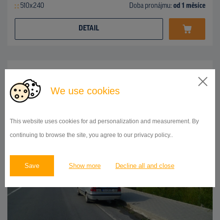
510x240
Doba pronájmu:
od 1 měsíce
DETAIL
BILLBOARD
ul.Košická, Prešov
ID 42738
We use cookies
This website uses cookies for ad personalization and measurement. By
continuing to browse the site, you agree to our privacy policy..
Save
Show more
Decline all and close