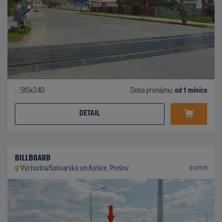
510x240
Doba pronájmu:
od 1 měsíce
DETAIL
BILLBOARD
Východná/Solivarská sm.Košice, Prešov
ID 47579