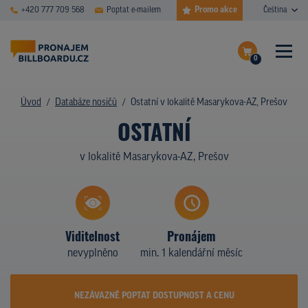
Promo akce
+420 777 709 568
Poptat e-mailem
Čeština
0
ČASTÉ DOTAZY
Dokončit poptávku
Úvod
Databáze nosičů
Ostatní v lokalitě Masarykova-AZ, Prešov
OSTATNÍ
Zobrazit nosiče na mapě
DATABÁZE NOSIČŮ
v lokalitě Masarykova-AZ, Prešov
PLOCHY V AKCI
CENY
TYPY NOSIČŮ
Viditelnost
Pronájem
nevyplněno
min. 1 kalendářní měsíc
Z PRAXE
KDO JSME
NEZÁVAZNĚ POPTAT DOSTUPNOST A CENU