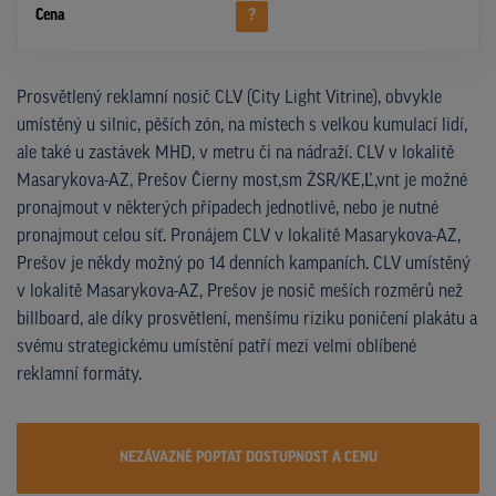
Cena
?
Prosvětlený reklamní nosič CLV (City Light Vitrine), obvykle
umístěný u silnic, pěších zón, na místech s velkou kumulací lidí,
ale také u zastávek MHD, v metru či na nádraží. CLV v lokalitě
Masarykova-AZ, Prešov Čierny most,sm ŽSR/KE,Ľ,vnt je možné
pronajmout v některých případech jednotlivě, nebo je nutné
pronajmout celou síť. Pronájem CLV v lokalitě Masarykova-AZ,
Prešov je někdy možný po 14 denních kampaních. CLV umístěný
v lokalitě Masarykova-AZ, Prešov je nosič meších rozměrů než
billboard, ale díky prosvětlení, menšímu riziku poničení plakátu a
svému strategickému umístění patří mezi velmi oblíbené
reklamní formáty.
NEZÁVAZNĚ POPTAT DOSTUPNOST A CENU