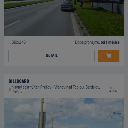
510x240
Doba pronájmu:
od 1 měsíce
DETAIL
BILLBOARD
hlavný cestný ťah Prešov - Vranov nad Topľou, Bardejov,
ID
43226
Prešov