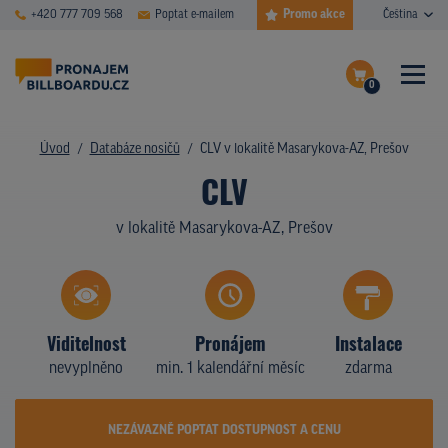
Promo akce
+420 777 709 568
Poptat e-mailem
Čeština
0
ČASTÉ DOTAZY
Dokončit poptávku
Úvod
Databáze nosičů
CLV v lokalitě Masarykova-AZ, Prešov
CLV
Zobrazit nosiče na mapě
DATABÁZE NOSIČŮ
v lokalitě Masarykova-AZ, Prešov
PLOCHY V AKCI
CENY
TYPY NOSIČŮ
Viditelnost
Pronájem
Instalace
nevyplněno
min. 1 kalendářní měsíc
zdarma
Z PRAXE
KDO JSME
NEZÁVAZNĚ POPTAT DOSTUPNOST A CENU