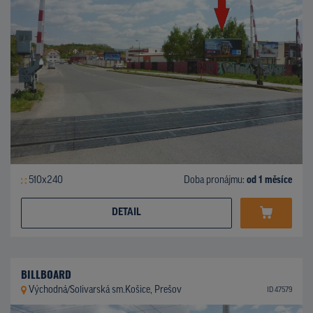
510x240
Doba pronájmu:
od 1 měsíce
DETAIL
BILLBOARD
Východná/Solivarská sm.Košice, Prešov
ID 47579