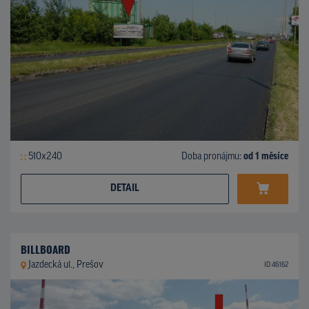
510x240
Doba pronájmu:
od 1 měsíce
DETAIL
BILLBOARD
Jazdecká ul., Prešov
ID 46162