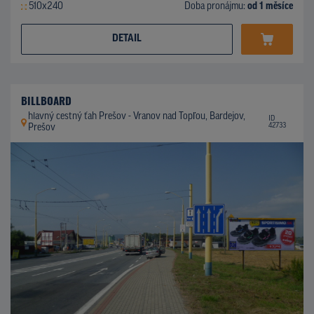
510x240
Doba pronájmu:
od 1 měsíce
DETAIL
BILLBOARD
hlavný cestný ťah Prešov - Vranov nad Topľou, Bardejov,
ID
42733
Prešov