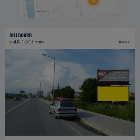
BILLBOARD
ul.Košická, Prešov
ID 42730