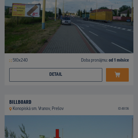
510x240
Doba pronájmu:
od 1 měsíce
DETAIL
BILLBOARD
Konopiská sm. Vranov, Prešov
ID 46136