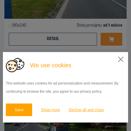
510x240
Doba pronájmu:
od 1 měsíce
DETAIL
BILLBOARD
We use cookies
ul.Košická, Prešov
ID 42738
This website uses cookies for ad personalization and measurement. By
continuing to browse the site, you agree to our privacy policy..
Save
Show more
Decline all and close