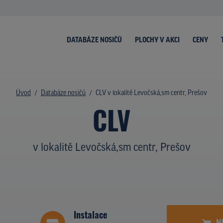
DATABÁZE NOSIČŮ
PLOCHY V AKCI
CENY
Úvod
Databáze nosičů
CLV v lokalitě Levočská,sm centr, Prešov
CLV
v lokalitě Levočská,sm centr, Prešov
Instalace