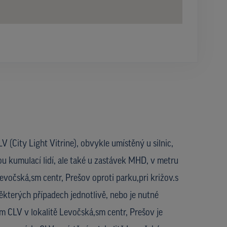
V (City Light Vitrine), obvykle umístěný u silnic,
ou kumulací lidí, ale také u zastávek MHD, v metru
Levočská,sm centr, Prešov oproti parku,pri križov.s
ěkterých případech jednotlivě, nebo je nutné
m CLV v lokalitě Levočská,sm centr, Prešov je