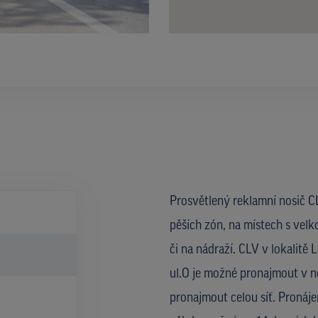
Prosvětlený reklamní nosič CL
pěších zón, na místech s velk
či na nádraží. CLV v lokalitě 
ul.O je možné pronajmout v n
pronajmout celou síť. Pronáje