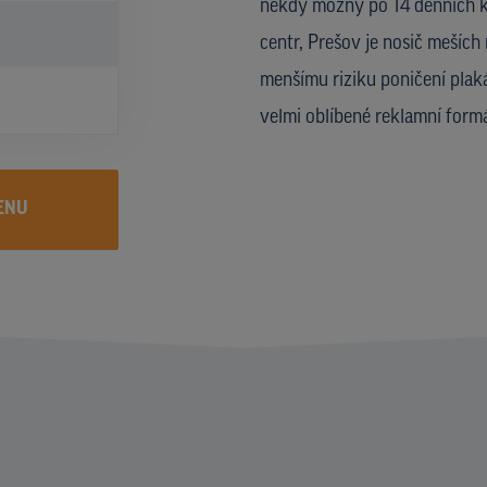
někdy možný po 14 denních k
centr, Prešov je nosič meších 
menšímu riziku poničení plak
velmi oblíbené reklamní form
ENU