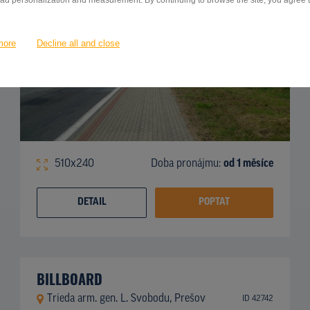
 ad personalization and measurement. By continuing to browse the site, you agree to
more
Decline all and close
510x240
Doba pronájmu:
od 1 měsíce
DETAIL
POPTAT
BILLBOARD
Trieda arm. gen. L. Svobodu, Prešov
ID 42742