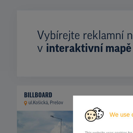
Vybírejte reklamní n
v
interaktivní mapě
BILLBOARD
ul.Košická, Prešov
ID 42730
We use 