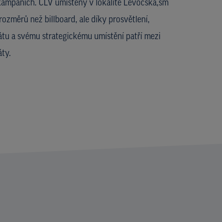
ampaních. CLV umístěný v lokalitě Levočská,sm
rozměrů než billboard, ale díky prosvětlení,
átu a svému strategickému umístění patří mezi
áty.