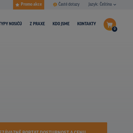
Promo akce
Časté dotazy
Jazyk:
Čeština
TYPY NOSIČŮ
Z PRAXE
KDO JSME
KONTAKTY
0
Dokončit poptávku
Zobrazit nosiče na mapě