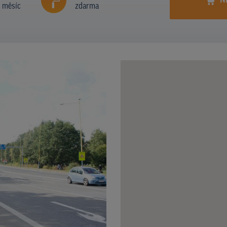
N
í měsíc
zdarma