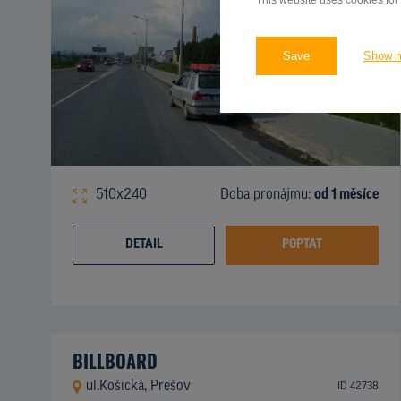
This website uses cookies for
Save
Show 
510x240
Doba pronájmu:
od 1 měsíce
DETAIL
POPTAT
BILLBOARD
ul.Košická, Prešov
ID 42738