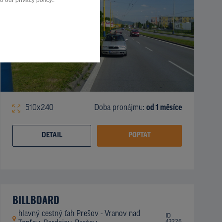
 our privacy policy..
510x240
Doba pronájmu:
od 1 měsíce
DETAIL
POPTAT
BILLBOARD
hlavný cestný ťah Prešov - Vranov nad
ID
43226