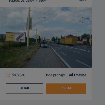
Topľou, Bardejov, Prešov
510x240
Doba pronájmu:
od 1 měsíce
DETAIL
POPTAT