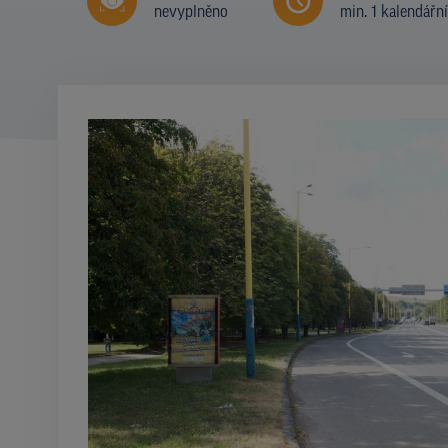
nevyplněno
min. 1 kalendářn