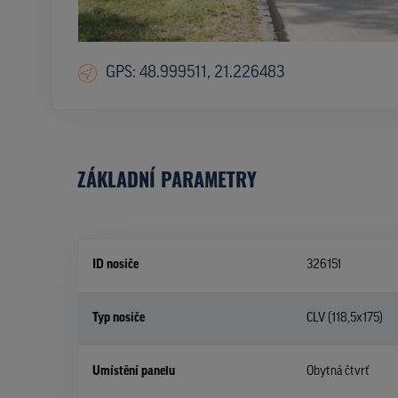
GPS: 48.999511, 21.226483
ZÁKLADNÍ PARAMETRY
ID nosiče
326151
Typ nosiče
CLV (118,5x175)
Umístění panelu
Obytná čtvrť