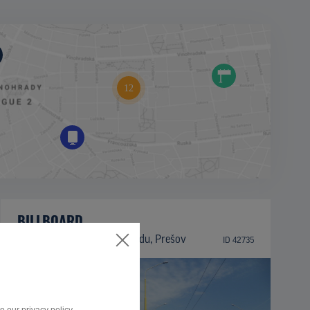
BILLBOARD
Trieda arm. gen. L. Svobodu, Prešov
ID 42735