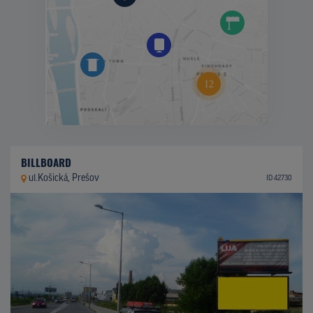
BILLBOARD
ul.Košická, Prešov
ID 42730