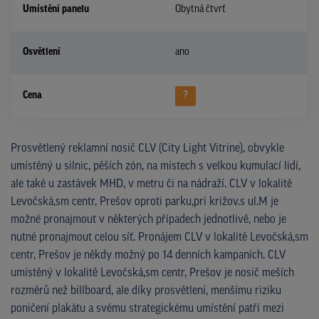
Umístění panelu
Obytná čtvrť
Osvětlení
ano
Cena
?
Prosvětlený reklamní nosič CLV (City Light Vitrine), obvykle
umístěný u silnic, pěších zón, na místech s velkou kumulací lidí,
ale také u zastávek MHD, v metru či na nádraží. CLV v lokalitě
Levočská,sm centr, Prešov oproti parku,pri križov.s ul.M je
možné pronajmout v některých případech jednotlivě, nebo je
nutné pronajmout celou síť. Pronájem CLV v lokalitě Levočská,sm
centr, Prešov je někdy možný po 14 denních kampaních. CLV
umístěný v lokalitě Levočská,sm centr, Prešov je nosič meších
rozměrů než billboard, ale díky prosvětlení, menšímu riziku
poničení plakátu a svému strategickému umístění patří mezi