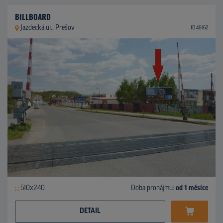
BILLBOARD
Jazdecká ul., Prešov
ID 46162
510x240
Doba pronájmu:
od 1 měsíce
DETAIL