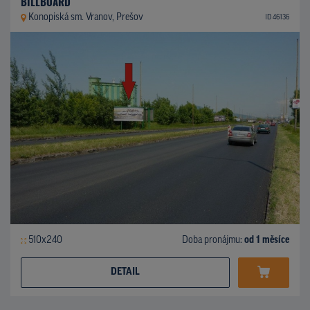
BILLBOARD
Konopiská sm. Vranov, Prešov
ID 46136
510x240
Doba pronájmu:
od 1 měsíce
DETAIL