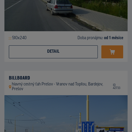
510x240
Doba pronájmu:
od 1 měsíce
DETAIL
BILLBOARD
hlavný cestný ťah Prešov - Vranov nad Topľou, Bardejov,
ID
42733
Prešov