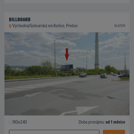
BILLBOARD
Východná/Solivarská sm.Košice, Prešov
ID 47579
510x240
Doba pronájmu:
od 1 měsíce