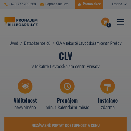
Promo akce
+420 777 709 568
Poptat e-mailem
Čeština
0
ČASTÉ DOTAZY
Dokončit poptávku
Úvod
Databáze nosičů
CLV v lokalitě Levočská,sm centr, Prešov
CLV
Zobrazit nosiče na mapě
DATABÁZE NOSIČŮ
v lokalitě Levočská,sm centr, Prešov
PLOCHY V AKCI
CENY
TYPY NOSIČŮ
Viditelnost
Pronájem
Instalace
nevyplněno
min. 1 kalendářní měsíc
zdarma
Z PRAXE
KDO JSME
NEZÁVAZNĚ POPTAT DOSTUPNOST A CENU