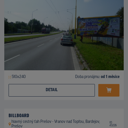
510x240
Doba pronájmu:
od 1 měsíce
DETAIL
BILLBOARD
hlavný cestný ťah Prešov - Vranov nad Topľou, Bardejov,
ID
43226
Prešov