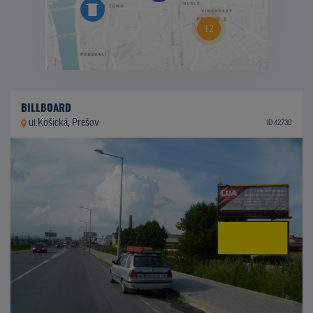
BILLBOARD
ul.Košická, Prešov
ID 42730