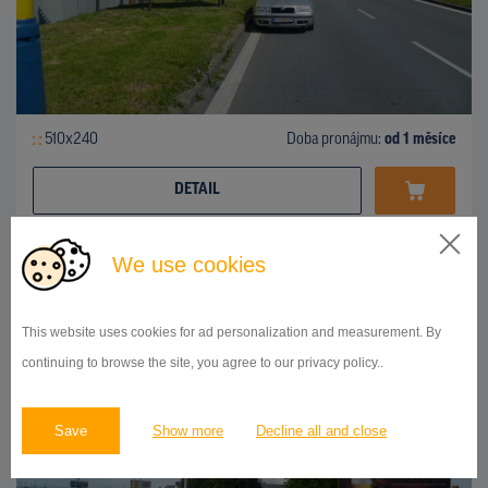
510x240
Doba pronájmu:
od 1 měsíce
DETAIL
We use cookies
BILLBOARD
ul.Košická, Prešov
ID 42738
This website uses cookies for ad personalization and measurement. By
continuing to browse the site, you agree to our privacy policy..
Save
Show more
Decline all and close