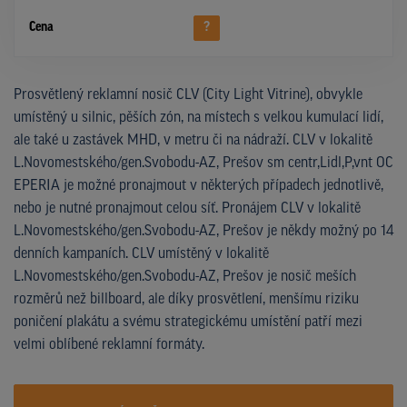
Cena
?
Prosvětlený reklamní nosič CLV (City Light Vitrine), obvykle
umístěný u silnic, pěších zón, na místech s velkou kumulací lidí,
ale také u zastávek MHD, v metru či na nádraží. CLV v lokalitě
L.Novomestského/gen.Svobodu-AZ, Prešov sm centr,Lidl,P,vnt OC
EPERIA je možné pronajmout v některých případech jednotlivě,
nebo je nutné pronajmout celou síť. Pronájem CLV v lokalitě
L.Novomestského/gen.Svobodu-AZ, Prešov je někdy možný po 14
denních kampaních. CLV umístěný v lokalitě
L.Novomestského/gen.Svobodu-AZ, Prešov je nosič meších
rozměrů než billboard, ale díky prosvětlení, menšímu riziku
poničení plakátu a svému strategickému umístění patří mezi
velmi oblíbené reklamní formáty.