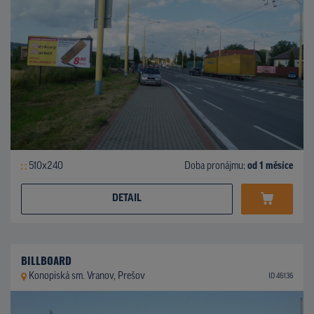
510x240
Doba pronájmu:
od 1 měsíce
DETAIL
BILLBOARD
Konopiská sm. Vranov, Prešov
ID 46136