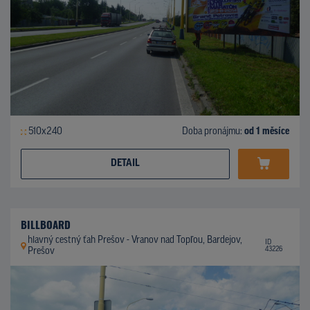
510x240
Doba pronájmu:
od 1 měsíce
DETAIL
BILLBOARD
hlavný cestný ťah Prešov - Vranov nad Topľou, Bardejov,
ID
43226
Prešov