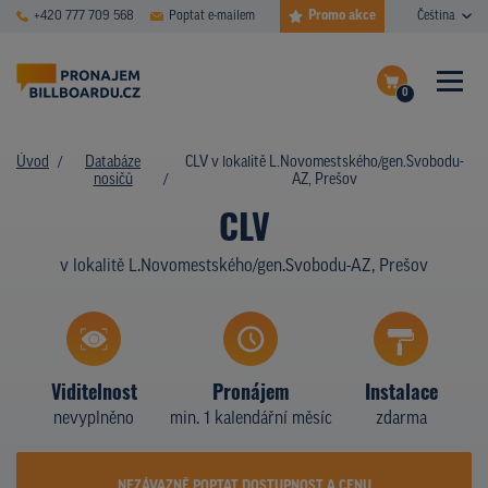
Promo akce
+420 777 709 568
Poptat e-mailem
Čeština
0
ČASTÉ DOTAZY
Dokončit poptávku
Úvod
Databáze
CLV v lokalitě L.Novomestského/gen.Svobodu-
nosičů
AZ, Prešov
Zobrazit nosiče na mapě
DATABÁZE NOSIČŮ
CLV
PLOCHY V AKCI
v lokalitě L.Novomestského/gen.Svobodu-AZ, Prešov
CENY
TYPY NOSIČŮ
Viditelnost
Pronájem
Instalace
Z PRAXE
nevyplněno
min. 1 kalendářní měsíc
zdarma
KDO JSME
NEZÁVAZNĚ POPTAT DOSTUPNOST A CENU