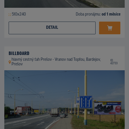
510x240
Doba pronájmu:
od 1 měsíce
DETAIL
BILLBOARD
hlavný cestný ťah Prešov - Vranov nad Topľou, Bardejov,
ID
42733
Prešov