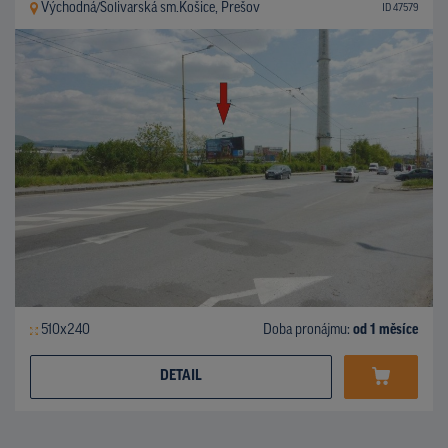
Východná/Solivarská sm.Košice, Prešov
ID 47579
510x240
Doba pronájmu:
od 1 měsíce
DETAIL