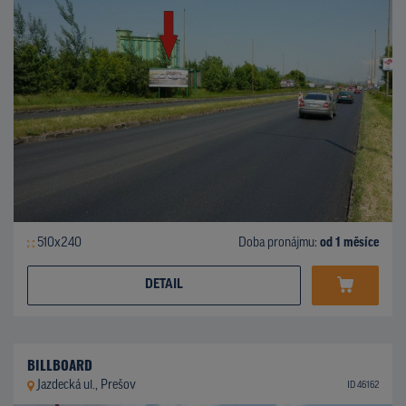
510x240
Doba pronájmu:
od 1 měsíce
DETAIL
BILLBOARD
Jazdecká ul., Prešov
ID 46162