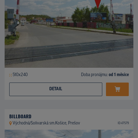
510x240
Doba pronájmu:
od 1 měsíce
DETAIL
BILLBOARD
Východná/Solivarská sm.Košice, Prešov
ID 47579