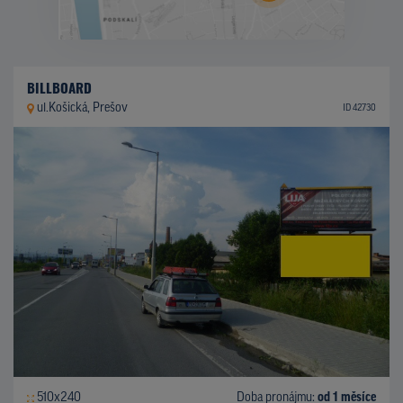
BILLBOARD
ul.Košická, Prešov
ID 42730
510x240
Doba pronájmu:
od 1 měsíce