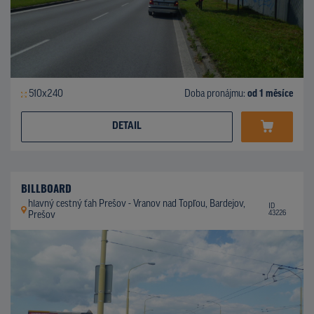
510x240
Doba pronájmu:
od 1 měsíce
DETAIL
BILLBOARD
hlavný cestný ťah Prešov - Vranov nad Topľou, Bardejov,
ID
43226
Prešov