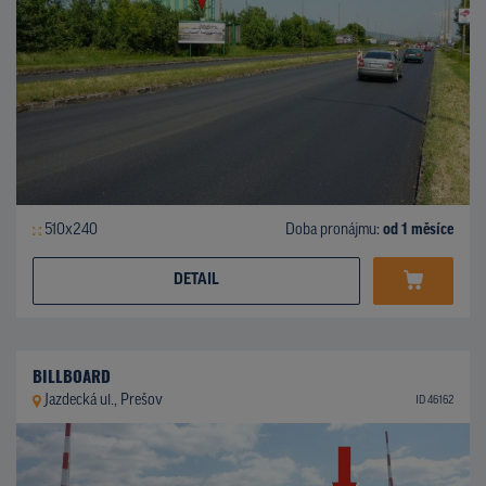
510x240
Doba pronájmu:
od 1 měsíce
DETAIL
BILLBOARD
Jazdecká ul., Prešov
ID 46162