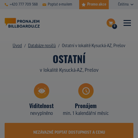
Promo akce
+420 777 709 568
Poptat e-mailem
Čeština
0
ČASTÉ DOTAZY
Dokončit poptávku
Úvod
Databáze nosičů
Ostatní v lokalitě Kysucká-AZ, Prešov
OSTATNÍ
Zobrazit nosiče na mapě
DATABÁZE NOSIČŮ
v lokalitě Kysucká-AZ, Prešov
PLOCHY V AKCI
CENY
TYPY NOSIČŮ
Viditelnost
Pronájem
nevyplněno
min. 1 kalendářní měsíc
Z PRAXE
KDO JSME
NEZÁVAZNĚ POPTAT DOSTUPNOST A CENU