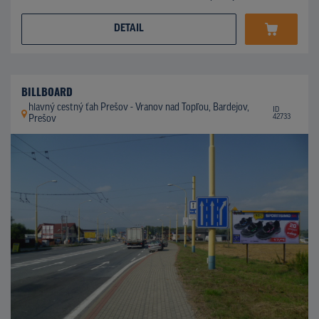
DETAIL
BILLBOARD
hlavný cestný ťah Prešov - Vranov nad Topľou, Bardejov,
ID
42733
Prešov