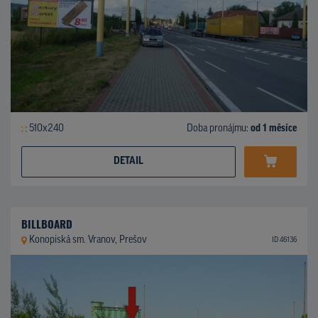
510x240
Doba pronájmu:
od 1 měsíce
DETAIL
BILLBOARD
Konopiská sm. Vranov, Prešov
ID 46136