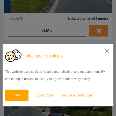
510x240
Doba pronájmu:
od 1 měsíce
DETAIL
BILLBOARD
We use cookies
ul.Košická, Prešov
ID 42738
This website uses cookies for ad personalization and measurement. By
continuing to browse the site, you agree to our privacy policy..
Save
Show more
Decline all and close