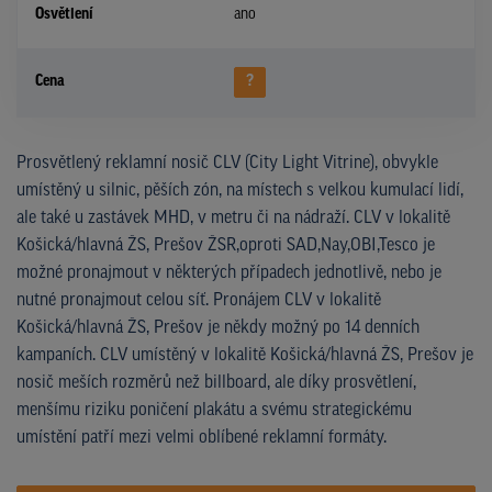
Osvětlení
ano
Cena
?
Prosvětlený reklamní nosič CLV (City Light Vitrine), obvykle
umístěný u silnic, pěších zón, na místech s velkou kumulací lidí,
ale také u zastávek MHD, v metru či na nádraží. CLV v lokalitě
Košická/hlavná ŽS, Prešov ŽSR,oproti SAD,Nay,OBI,Tesco je
možné pronajmout v některých případech jednotlivě, nebo je
nutné pronajmout celou síť. Pronájem CLV v lokalitě
Košická/hlavná ŽS, Prešov je někdy možný po 14 denních
kampaních. CLV umístěný v lokalitě Košická/hlavná ŽS, Prešov je
nosič meších rozměrů než billboard, ale díky prosvětlení,
menšímu riziku poničení plakátu a svému strategickému
umístění patří mezi velmi oblíbené reklamní formáty.