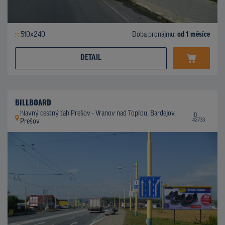
510x240
Doba pronájmu:
od 1 měsíce
DETAIL
BILLBOARD
hlavný cestný ťah Prešov - Vranov nad Topľou, Bardejov,
ID
42733
Prešov