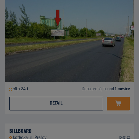
510x240
Doba pronájmu:
od 1 měsíce
DETAIL
BILLBOARD
Jazdecká ul., Prešov
ID 46162