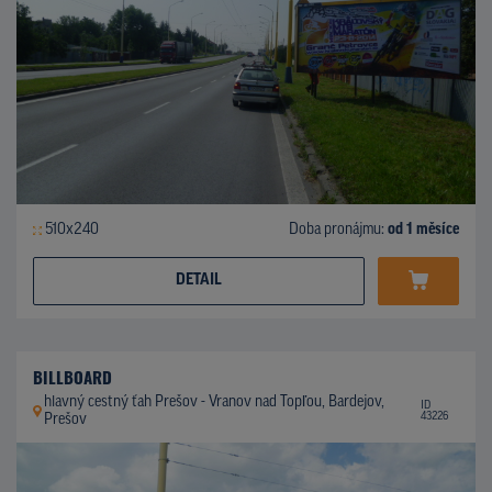
510x240
Doba pronájmu:
od 1 měsíce
DETAIL
BILLBOARD
hlavný cestný ťah Prešov - Vranov nad Topľou, Bardejov,
ID
43226
Prešov