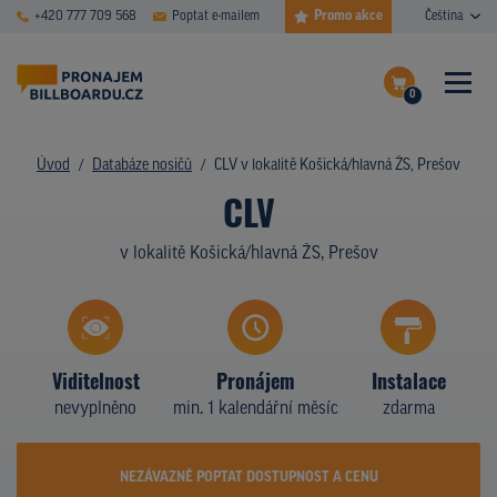
Promo akce
+420 777 709 568
Poptat e-mailem
Čeština
0
ČASTÉ DOTAZY
Dokončit poptávku
Úvod
Databáze nosičů
CLV v lokalitě Košická/hlavná ŽS, Prešov
CLV
Zobrazit nosiče na mapě
DATABÁZE NOSIČŮ
v lokalitě Košická/hlavná ŽS, Prešov
PLOCHY V AKCI
CENY
TYPY NOSIČŮ
Viditelnost
Pronájem
Instalace
nevyplněno
min. 1 kalendářní měsíc
zdarma
Z PRAXE
KDO JSME
NEZÁVAZNĚ POPTAT DOSTUPNOST A CENU