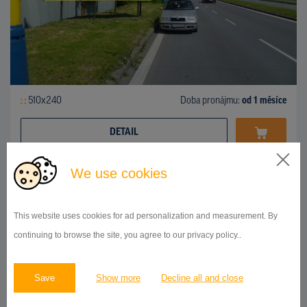
510x240
Doba pronájmu:
od 1 měsíce
DETAIL
We use cookies
BILLBOARD
ul.Košická, Prešov
ID 42738
This website uses cookies for ad personalization and measurement. By
continuing to browse the site, you agree to our privacy policy..
Save
Show more
Decline all and close