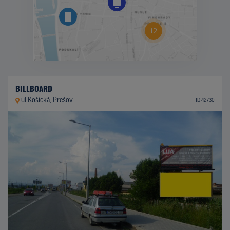
BILLBOARD
ul.Košická, Prešov
ID 42730