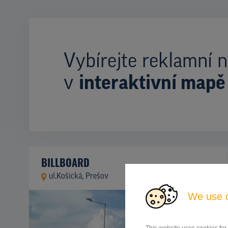
Vybírejte reklamní n
v
interaktivní mapě
BILLBOARD
ul.Košická, Prešov
ID 42730
We use 