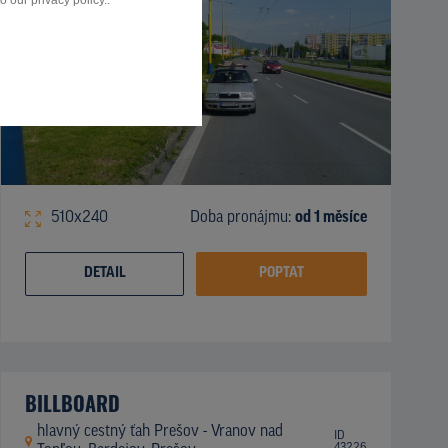
 our privacy policy..
510x240
Doba pronájmu:
od 1 měsíce
DETAIL
POPTAT
BILLBOARD
hlavný cestný ťah Prešov - Vranov nad
ID
43226