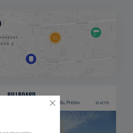
BILLBOARD
Trieda arm. gen. L. Svobodu, Prešov
ID 42735