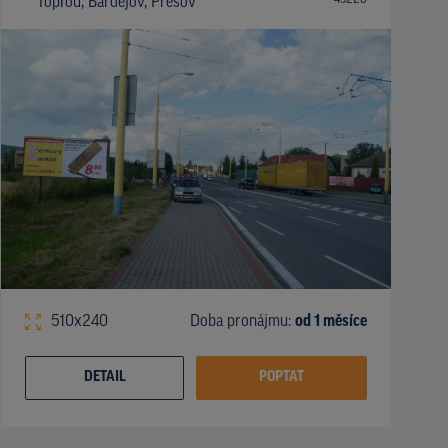
Topľou, Bardejov, Prešov
510x240
Doba pronájmu:
od 1 měsíce
DETAIL
POPTAT