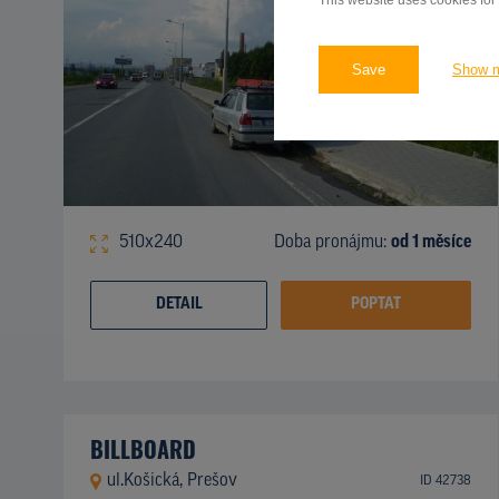
This website uses cookies for
Save
Show 
510x240
Doba pronájmu:
od 1 měsíce
DETAIL
POPTAT
BILLBOARD
ul.Košická, Prešov
ID 42738