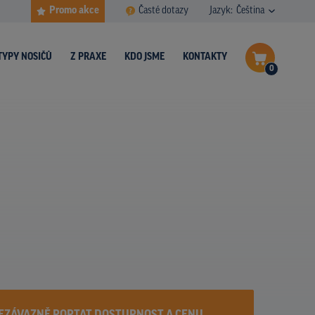
Promo akce
Časté dotazy
Jazyk:
Čeština
TYPY NOSIČŮ
Z PRAXE
KDO JSME
KONTAKTY
0
Dokončit poptávku
Zobrazit nosiče na mapě