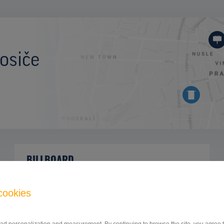
osiče
BILLBOARD
hlavný cestný ťah Prešov - Vranov nad
ID
42733
Topľou, Bardejov, Prešov
cookies