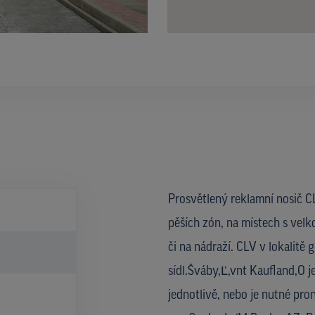
Prosvětlený reklamní nosič CL
pěších zón, na místech s velk
či na nádraží. CLV v lokalit
sídl.Šváby,Ľ,vnt Kaufland,O 
jednotlivě, nebo je nutné pro