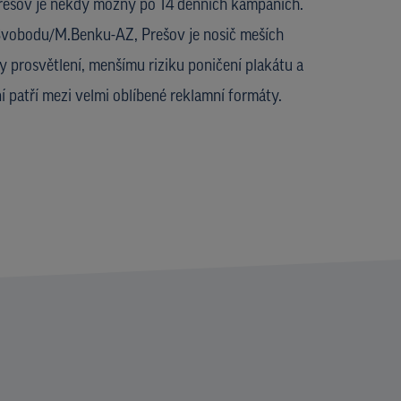
ešov je někdy možný po 14 denních kampaních.
.Svobodu/M.Benku-AZ, Prešov je nosič meších
ky prosvětlení, menšímu riziku poničení plakátu a
 patří mezi velmi oblíbené reklamní formáty.