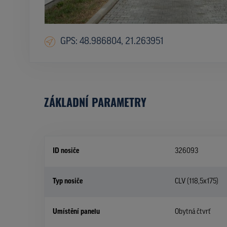
GPS: 48.986804, 21.263951
ZÁKLADNÍ PARAMETRY
ID nosiče
326093
Typ nosiče
CLV (118,5x175)
Umístění panelu
Obytná čtvrť