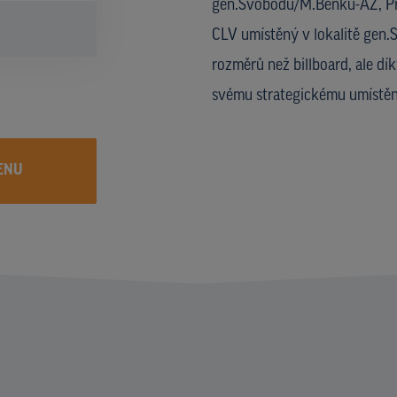
gen.Svobodu/M.Benku-AZ, Pr
CLV umístěný v lokalitě gen
rozměrů než billboard, ale dí
svému strategickému umístění
ENU