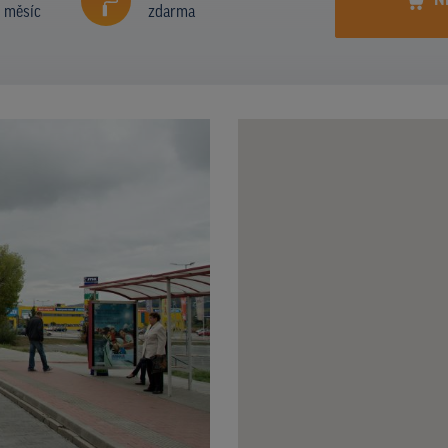
N
í měsíc
zdarma