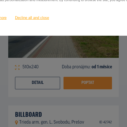
 ad personalization and measurement. By continuing to browse the site, you agree to
more
Decline all and close
510x240
Doba pronájmu:
od 1 měsíce
DETAIL
POPTAT
BILLBOARD
Trieda arm. gen. L. Svobodu, Prešov
ID 42742