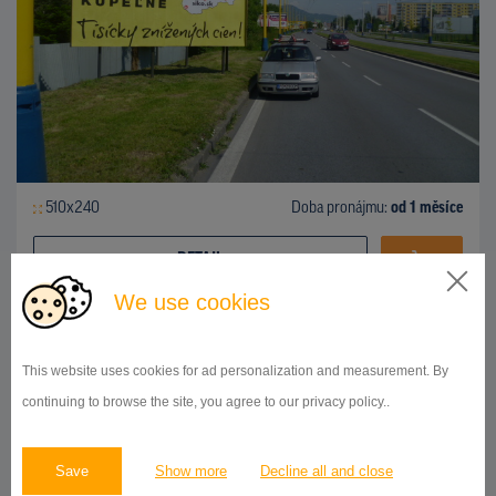
510x240
Doba pronájmu:
od 1 měsíce
DETAIL
We use cookies
BILLBOARD
This website uses cookies for ad personalization and measurement. By
ul.Košická, Prešov
ID 42738
continuing to browse the site, you agree to our privacy policy..
Save
Show more
Decline all and close