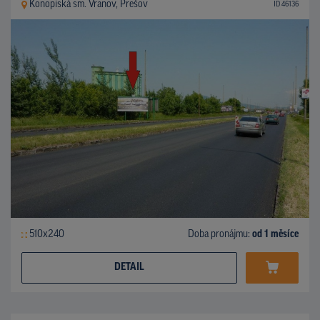
Konopiská sm. Vranov, Prešov
ID 46136
510x240
Doba pronájmu:
od 1 měsíce
DETAIL