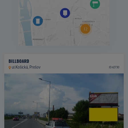
BILLBOARD
ul.Košická, Prešov
ID 42730