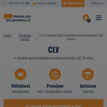
Promo akce
+420 777 709 568
Poptat e-mailem
Čeština
0
ČASTÉ DOTAZY
Dokončit poptávku
Úvod
Databáze
CLV v lokalitě gen.Svobodu/Lesnícka,smSekč-AZ,
nosičů
Prešov
Zobrazit nosiče na mapě
DATABÁZE NOSIČŮ
CLV
PLOCHY V AKCI
v lokalitě gen.Svobodu/Lesnícka,smSekč-AZ, Prešov
CENY
TYPY NOSIČŮ
Viditelnost
Pronájem
Instalace
Z PRAXE
nevyplněno
min. 1 kalendářní měsíc
zdarma
KDO JSME
NEZÁVAZNĚ POPTAT DOSTUPNOST A CENU