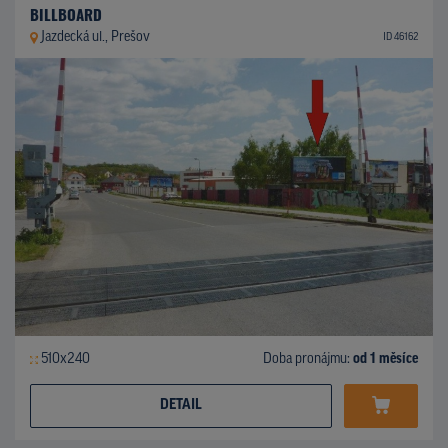
BILLBOARD
Jazdecká ul., Prešov
ID 46162
510x240
Doba pronájmu:
od 1 měsíce
DETAIL