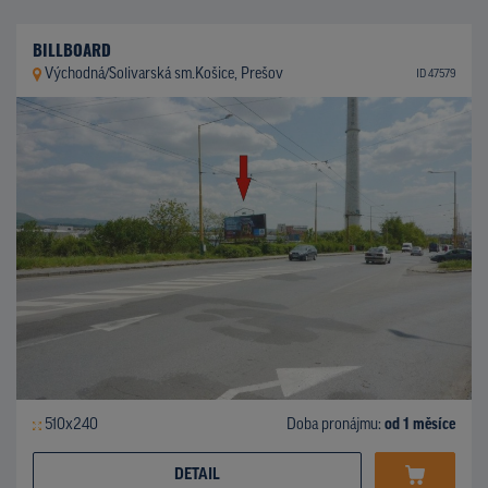
BILLBOARD
Východná/Solivarská sm.Košice, Prešov
ID 47579
510x240
Doba pronájmu:
od 1 měsíce
DETAIL