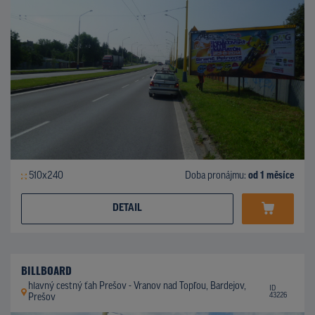
510x240
Doba pronájmu:
od 1 měsíce
DETAIL
BILLBOARD
hlavný cestný ťah Prešov - Vranov nad Topľou, Bardejov,
ID
43226
Prešov