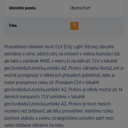
Umístění panelu
Obytná čtvrť
Cena
?
Prosvětlený reklamní nosič CLV (City Light Vitrine), obvykle
umístěný u silnic, pěších zón, na místech s velkou kumulací lidí,
ale také u zastávek MHD, v metru či na nádraží. CLV v lokalitě
gen.Svobodu/Lesnícka,smSekč-AZ, Prešov základná škola,Ľ,vnt je
možné pronajmout v některých případech jednotlivě, nebo je
nutné pronajmout celou síť. Pronájem CLV v lokalitě
gen.Svobodu/Lesnícka,smSekč-AZ, Prešov je někdy možný po 14
denních kampaních. CLV umístěný v lokalitě
gen.Svobodu/Lesnícka,smSekč-AZ, Prešov je nosič meších
rozměrů než billboard, ale díky prosvětlení, menšímu riziku
poničení plakátu a svému strategickému umístění patří mezi
velmi oblíbené reklamní formáty.