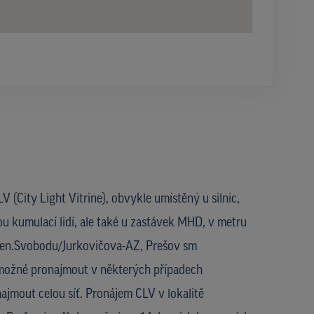
V (City Light Vitrine), obvykle umístěný u silnic,
ou kumulací lidí, ale také u zastávek MHD, v metru
ě gen.Svobodu/Jurkovičova-AZ, Prešov sm
je možné pronajmout v některých případech
najmout celou síť. Pronájem CLV v lokalitě