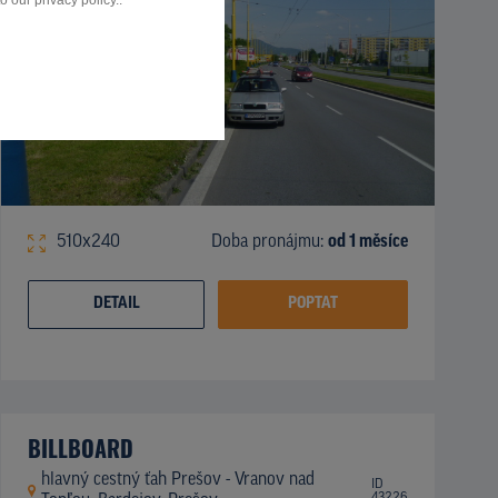
 our privacy policy..
510x240
Doba pronájmu:
od 1 měsíce
DETAIL
POPTAT
BILLBOARD
hlavný cestný ťah Prešov - Vranov nad
ID
43226