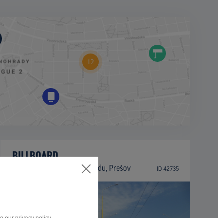
BILLBOARD
Trieda arm. gen. L. Svobodu, Prešov
ID 42735