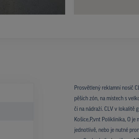
Prosvětlený reklamní nosič CL
pěších zón, na místech s velk
či na nádraží. CLV v lokalit
Košice,P,vnt Poliklinika, O 
jednotlivě, nebo je nutné pro