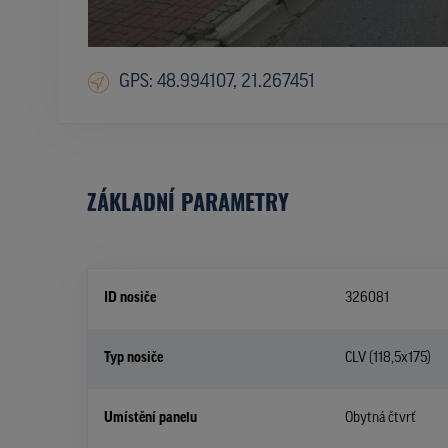
GPS: 48.994107, 21.267451
ZÁKLADNÍ PARAMETRY
ID nosiče
326081
Typ nosiče
CLV (118,5x175)
Umístění panelu
Obytná čtvrť