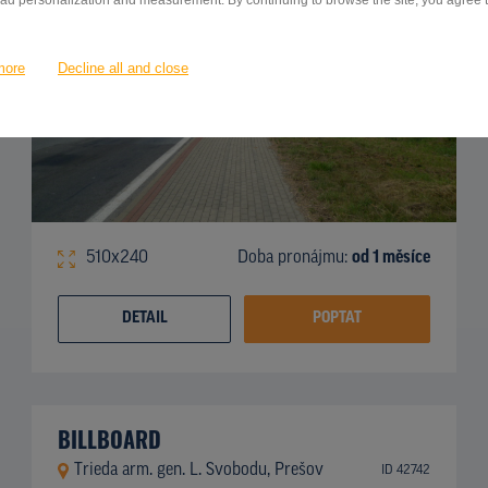
 ad personalization and measurement. By continuing to browse the site, you agree to
more
Decline all and close
510x240
Doba pronájmu:
od 1 měsíce
DETAIL
POPTAT
BILLBOARD
Trieda arm. gen. L. Svobodu, Prešov
ID 42742