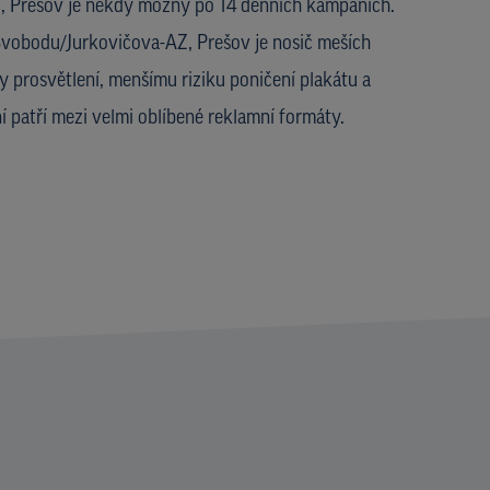
 Prešov je někdy možný po 14 denních kampaních.
Svobodu/Jurkovičova-AZ, Prešov je nosič meších
ky prosvětlení, menšímu riziku poničení plakátu a
 patří mezi velmi oblíbené reklamní formáty.