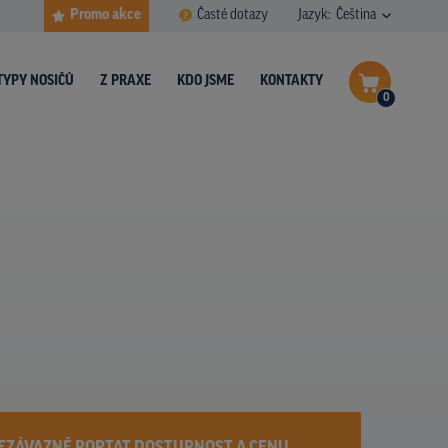
Promo akce
Časté dotazy
Jazyk:
Čeština
TYPY NOSIČŮ
Z PRAXE
KDO JSME
KONTAKTY
0
Dokončit poptávku
Zobrazit nosiče na mapě