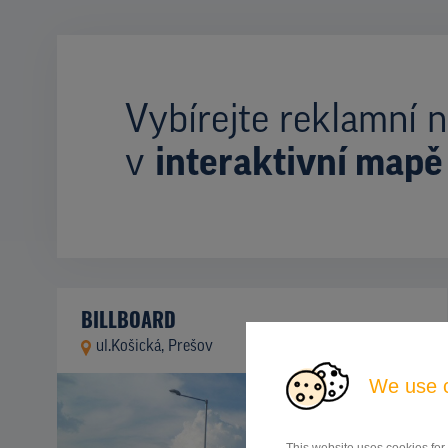
Vybírejte reklamní n
v
interaktivní mapě
BILLBOARD
ul.Košická, Prešov
ID 42730
We use 