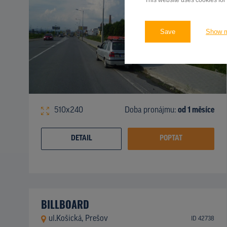
This website uses cookies for
Save
Show 
510x240
Doba pronájmu:
od 1 měsíce
DETAIL
POPTAT
BILLBOARD
ul.Košická, Prešov
ID 42738