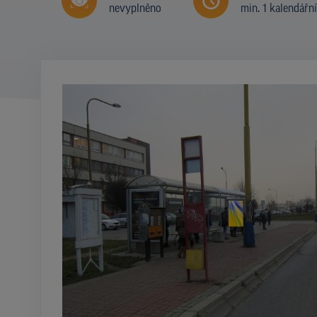
nevyplněno
min. 1 kalendářn