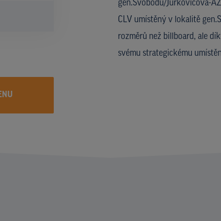
gen.Svobodu/Jurkovičova-AZ,
CLV umístěný v lokalitě gen.
rozměrů než billboard, ale dí
svému strategickému umístění
ENU