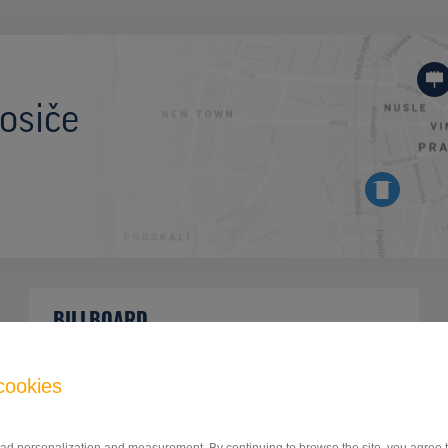
osiče
BILLBOARD
hlavný cestný ťah Prešov - Vranov nad
ID
42733
Topľou, Bardejov, Prešov
cookies