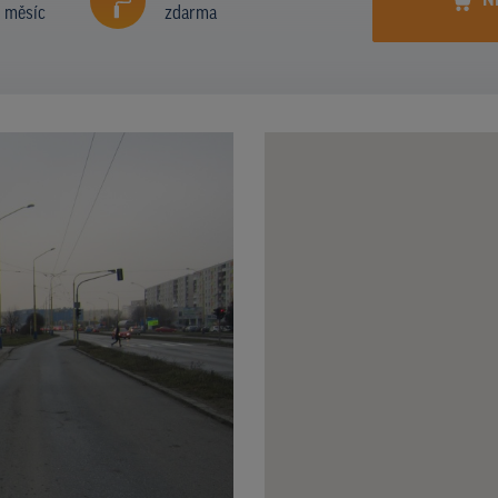
N
í měsíc
zdarma