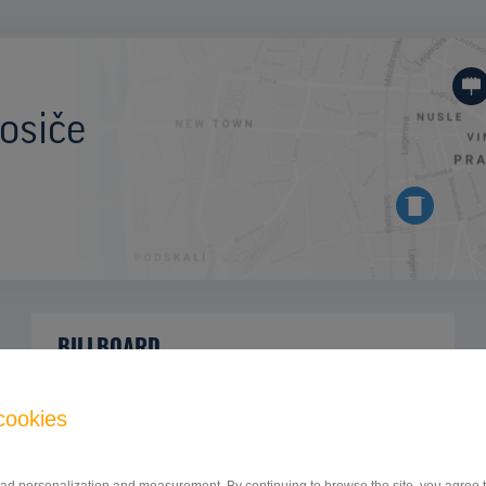
osiče
BILLBOARD
hlavný cestný ťah Prešov - Vranov nad
ID
42733
Topľou, Bardejov, Prešov
cookies