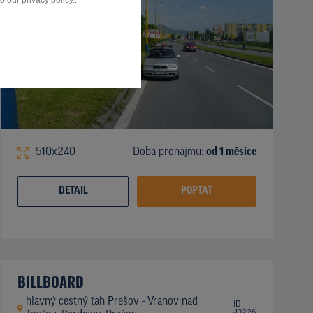
 our privacy policy..
510x240
Doba pronájmu:
od 1 měsíce
DETAIL
POPTAT
BILLBOARD
hlavný cestný ťah Prešov - Vranov nad
ID
43226