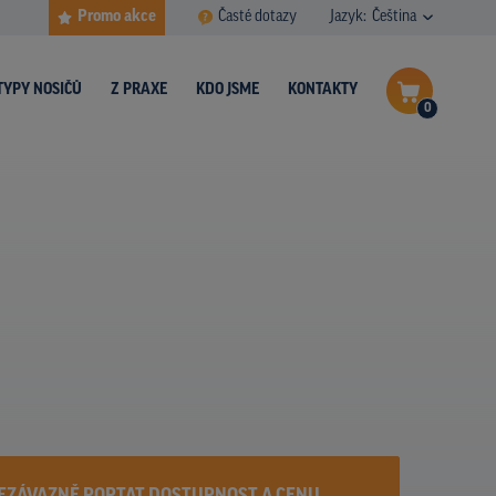
Promo akce
Časté dotazy
Jazyk:
Čeština
TYPY NOSIČŮ
Z PRAXE
KDO JSME
KONTAKTY
0
Dokončit poptávku
Zobrazit nosiče na mapě