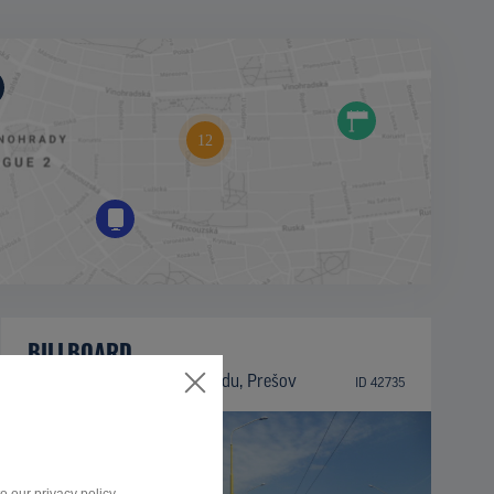
BILLBOARD
Trieda arm. gen. L. Svobodu, Prešov
ID 42735