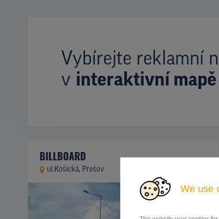
Vybírejte reklamní n
v
interaktivní mapě
BILLBOARD
ul.Košická, Prešov
ID 42730
We use 