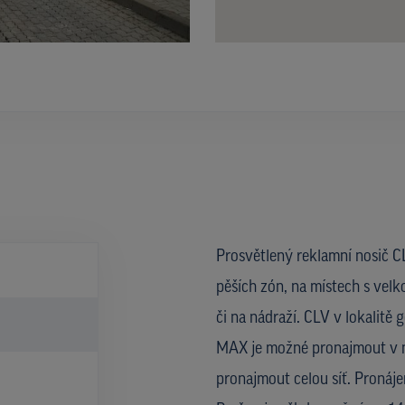
Prosvětlený reklamní nosič CL
pěších zón, na místech s velk
či na nádraží. CLV v lokalit
MAX je možné pronajmout v ně
pronajmout celou síť. Proná