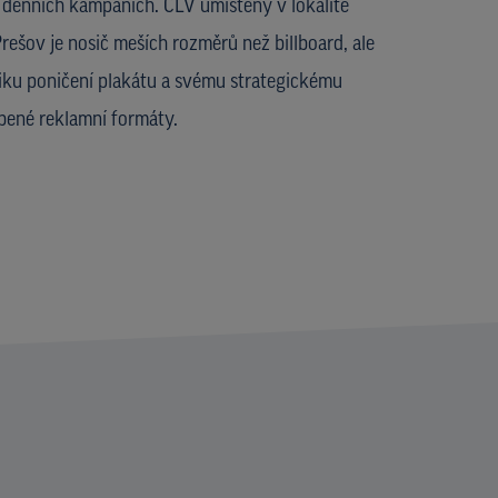
 denních kampaních. CLV umístěný v lokalitě
šov je nosič meších rozměrů než billboard, ale
ziku poničení plakátu a svému strategickému
íbené reklamní formáty.