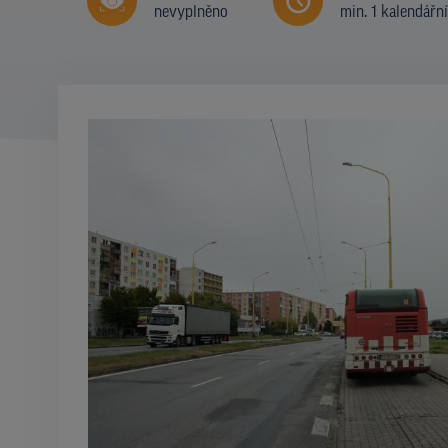
nevyplněno
min. 1 kalendářn