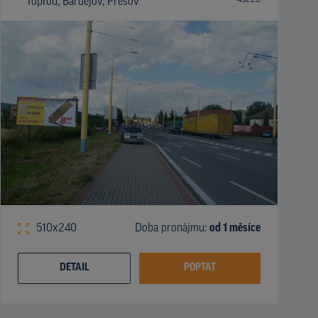
Topľou, Bardejov, Prešov
510x240
Doba pronájmu:
od 1 měsíce
DETAIL
POPTAT