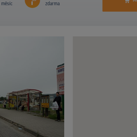
N
í měsíc
zdarma