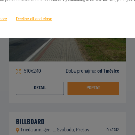
 ad personalization and measurement. By continuing to browse the site, you agree to
more
Decline all and close
510x240
Doba pronájmu:
od 1 měsíce
DETAIL
POPTAT
BILLBOARD
Trieda arm. gen. L. Svobodu, Prešov
ID 42742