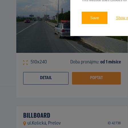
This website uses cookies for
Save
Show 
510x240
Doba pronájmu:
od 1 měsíce
DETAIL
POPTAT
BILLBOARD
ul.Košická, Prešov
ID 42738