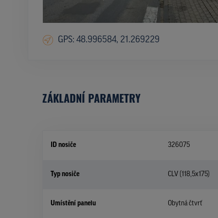
GPS: 48.996584, 21.269229
ZÁKLADNÍ PARAMETRY
ID nosiče
326075
Typ nosiče
CLV (118,5x175)
Umístění panelu
Obytná čtvrť