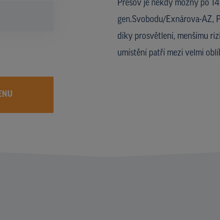
Prešov je někdy možný po 14
gen.Svobodu/Exnárova-AZ, Pre
díky prosvětlení, menšímu ri
umístění patří mezi velmi obl
ENU