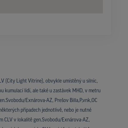
V (City Light Vitrine), obvykle umístěný u silnic,
ou kumulací lidí, ale také u zastávek MHD, v metru
ě gen.Svobodu/Exnárova-AZ, Prešov Billa,P,vnk,OC
kterých případech jednotlivě, nebo je nutné
jem CLV v lokalitě gen.Svobodu/Exnárova-AZ,