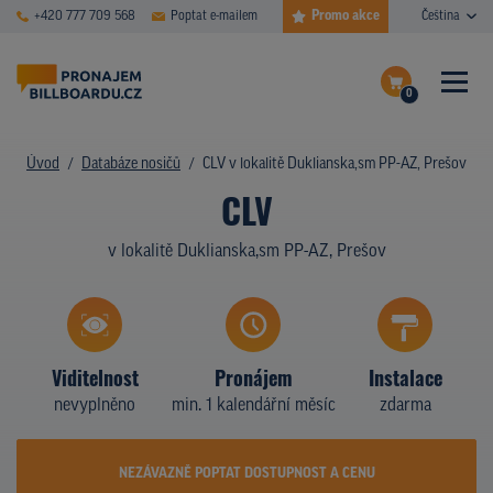
Promo akce
+420 777 709 568
Poptat e-mailem
Čeština
0
ČASTÉ DOTAZY
Dokončit poptávku
Úvod
Databáze nosičů
CLV v lokalitě Duklianska,sm PP-AZ, Prešov
CLV
Zobrazit nosiče na mapě
DATABÁZE NOSIČŮ
v lokalitě Duklianska,sm PP-AZ, Prešov
PLOCHY V AKCI
CENY
TYPY NOSIČŮ
Viditelnost
Pronájem
Instalace
nevyplněno
min. 1 kalendářní měsíc
zdarma
Z PRAXE
KDO JSME
NEZÁVAZNĚ POPTAT DOSTUPNOST A CENU