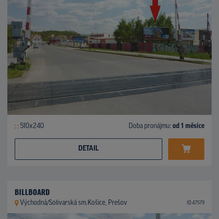
510x240
Doba pronájmu:
od 1 měsíce
DETAIL
BILLBOARD
Východná/Solivarská sm.Košice, Prešov
ID 47579