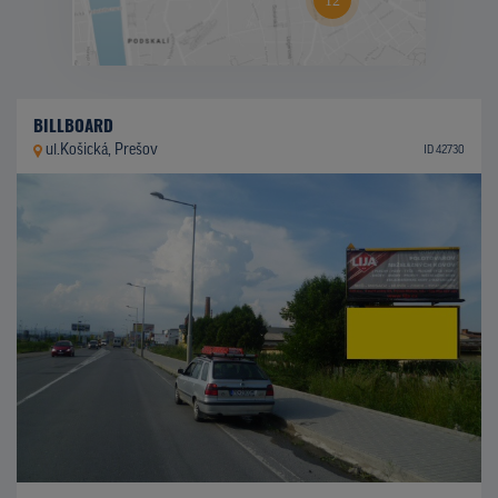
BILLBOARD
ul.Košická, Prešov
ID 42730