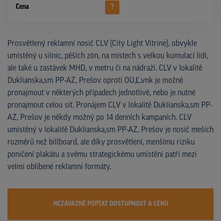
Cena
?
Prosvětlený reklamní nosič CLV (City Light Vitrine), obvykle
umístěný u silnic, pěších zón, na místech s velkou kumulací lidí,
ale také u zastávek MHD, v metru či na nádraží. CLV v lokalitě
Duklianska,sm PP-AZ, Prešov oproti OÚ,Ľ,vnk je možné
pronajmout v některých případech jednotlivě, nebo je nutné
pronajmout celou síť. Pronájem CLV v lokalitě Duklianska,sm PP-
AZ, Prešov je někdy možný po 14 denních kampaních. CLV
umístěný v lokalitě Duklianska,sm PP-AZ, Prešov je nosič meších
rozměrů než billboard, ale díky prosvětlení, menšímu riziku
poničení plakátu a svému strategickému umístění patří mezi
velmi oblíbené reklamní formáty.
NEZÁVAZNĚ POPTAT DOSTUPNOST A CENU