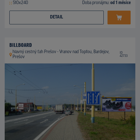
510x240
Doba pronájmu:
od 1 měsíce
DETAIL
BILLBOARD
hlavný cestný ťah Prešov - Vranov nad Topľou, Bardejov,
ID
42733
Prešov