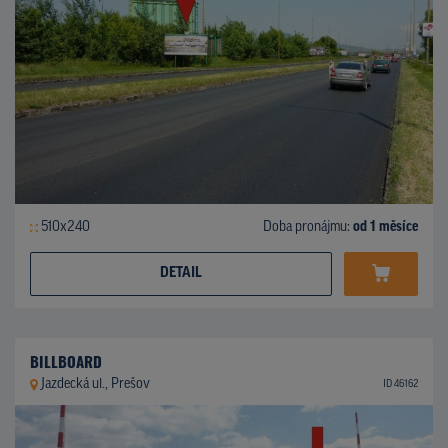
510x240
Doba pronájmu:
od 1 měsíce
DETAIL
BILLBOARD
Jazdecká ul., Prešov
ID 46162