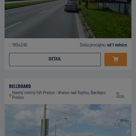
510x240
Doba pronájmu:
od 1 měsíce
DETAIL
BILLBOARD
hlavný cestný ťah Prešov - Vranov nad Topľou, Bardejov,
ID
43226
Prešov