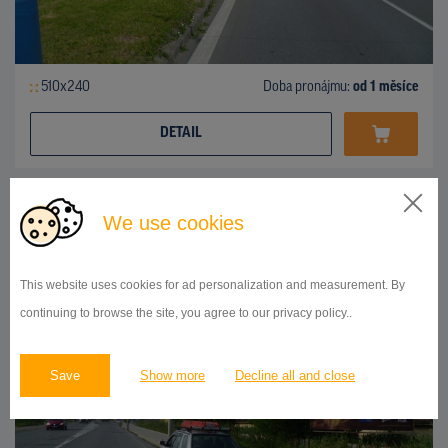
510x240
Doba pronájmu:
od 1 měsíce
DETAIL
BILLBOARD
We use cookies
ul.Košická, Prešov
ID 42738
This website uses cookies for ad personalization and measurement. By
continuing to browse the site, you agree to our privacy policy..
Save
Show more
Decline all and close