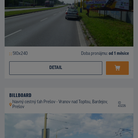
510x240
Doba pronájmu:
od 1 měsíce
DETAIL
BILLBOARD
hlavný cestný ťah Prešov - Vranov nad Topľou, Bardejov,
ID
43226
Prešov