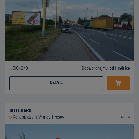
510x240
Doba pronájmu:
od 1 měsíce
DETAIL
BILLBOARD
Konopiská sm. Vranov, Prešov
ID 46136