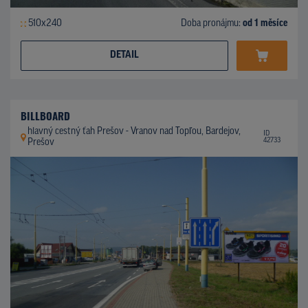
510x240
Doba pronájmu:
od 1 měsíce
DETAIL
BILLBOARD
hlavný cestný ťah Prešov - Vranov nad Topľou, Bardejov,
ID
42733
Prešov