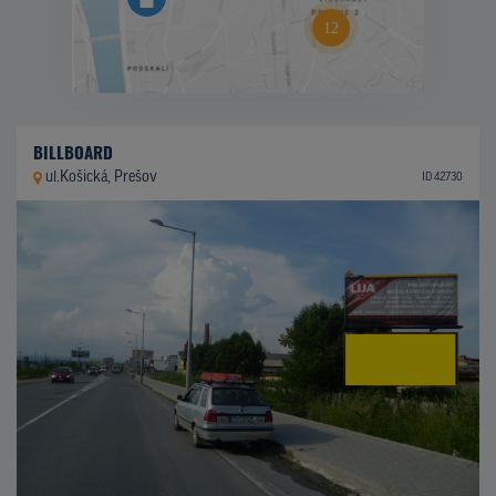
BILLBOARD
ul.Košická, Prešov
ID 42730