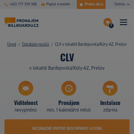
Promo akce
+420 777 709 568
Poptat e-mailem
Čeština
0
ČASTÉ DOTAZY
Dokončit poptávku
Úvod
Databáze nosičů
CLV v lokalitě Bardejovská/Kúty-AZ, Prešov
CLV
Zobrazit nosiče na mapě
DATABÁZE NOSIČŮ
v lokalitě Bardejovská/Kúty-AZ, Prešov
PLOCHY V AKCI
CENY
TYPY NOSIČŮ
Viditelnost
Pronájem
Instalace
nevyplněno
min. 1 kalendářní měsíc
zdarma
Z PRAXE
KDO JSME
NEZÁVAZNĚ POPTAT DOSTUPNOST A CENU