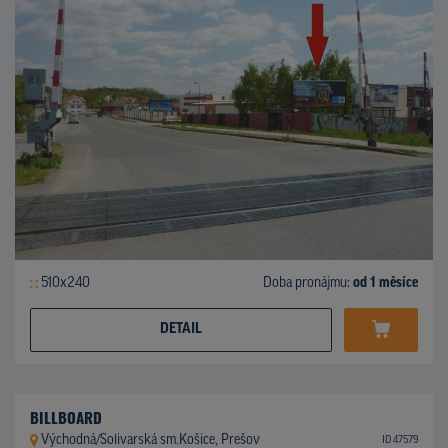
510x240
Doba pronájmu:
od 1 měsíce
DETAIL
BILLBOARD
Východná/Solivarská sm.Košice, Prešov
ID 47579