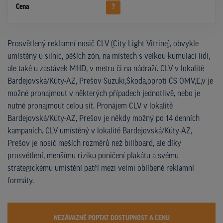
Cena
?
Prosvětlený reklamní nosič CLV (City Light Vitrine), obvykle
umístěný u silnic, pěších zón, na místech s velkou kumulací lidí,
ale také u zastávek MHD, v metru či na nádraží. CLV v lokalitě
Bardejovská/Kúty-AZ, Prešov Suzuki,Škoda,oproti ČS OMV,Ľ,v je
možné pronajmout v některých případech jednotlivě, nebo je
nutné pronajmout celou síť. Pronájem CLV v lokalitě
Bardejovská/Kúty-AZ, Prešov je někdy možný po 14 denních
kampaních. CLV umístěný v lokalitě Bardejovská/Kúty-AZ,
Prešov je nosič meších rozměrů než billboard, ale díky
prosvětlení, menšímu riziku poničení plakátu a svému
strategickému umístění patří mezi velmi oblíbené reklamní
formáty.
NEZÁVAZNĚ POPTAT DOSTUPNOST A CENU