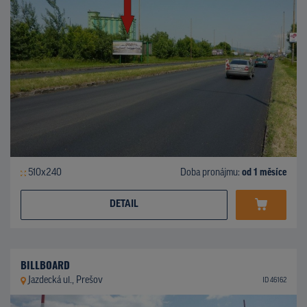
510x240
Doba pronájmu:
od 1 měsíce
DETAIL
BILLBOARD
Jazdecká ul., Prešov
ID 46162