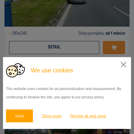
510x240
Doba pronájmu:
od 1 měsíce
DETAIL
We use cookies
BILLBOARD
ul.Košická, Prešov
ID 42738
This website uses cookies for ad personalization and measurement. By
continuing to browse the site, you agree to our privacy policy..
Save
Show more
Decline all and close