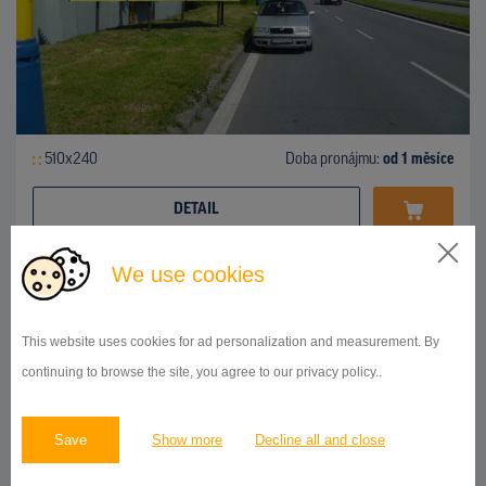
510x240
Doba pronájmu:
od 1 měsíce
DETAIL
We use cookies
BILLBOARD
ul.Košická, Prešov
ID 42738
This website uses cookies for ad personalization and measurement. By
continuing to browse the site, you agree to our privacy policy..
Save
Show more
Decline all and close