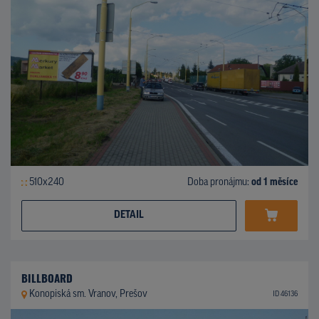
510x240
Doba pronájmu:
od 1 měsíce
DETAIL
BILLBOARD
Konopiská sm. Vranov, Prešov
ID 46136