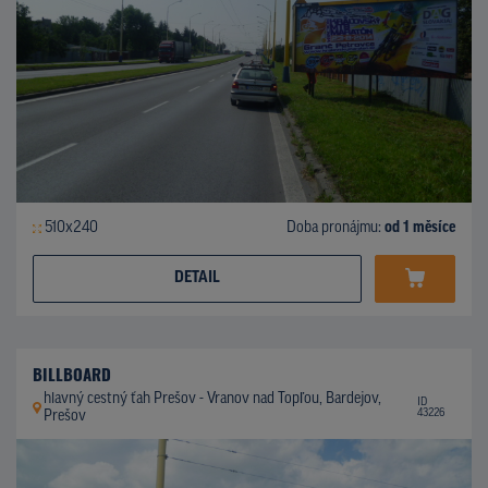
510x240
Doba pronájmu:
od 1 měsíce
DETAIL
BILLBOARD
hlavný cestný ťah Prešov - Vranov nad Topľou, Bardejov,
ID
43226
Prešov