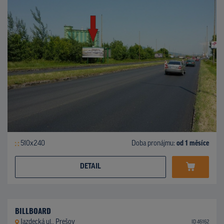
510x240
Doba pronájmu:
od 1 měsíce
DETAIL
BILLBOARD
Jazdecká ul., Prešov
ID 46162