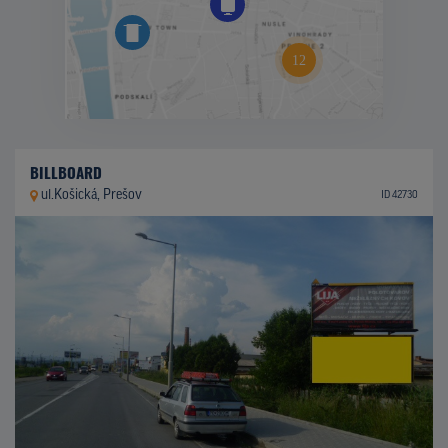
BILLBOARD
ul.Košická, Prešov
ID 42730