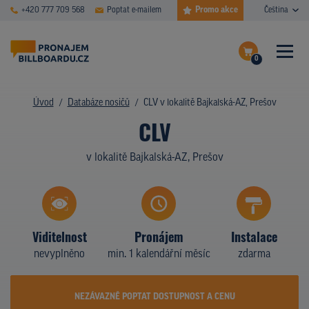
Promo akce
+420 777 709 568
Poptat e-mailem
Čeština
0
ČASTÉ DOTAZY
Dokončit poptávku
Úvod
Databáze nosičů
CLV v lokalitě Bajkalská-AZ, Prešov
CLV
Zobrazit nosiče na mapě
DATABÁZE NOSIČŮ
v lokalitě Bajkalská-AZ, Prešov
PLOCHY V AKCI
CENY
TYPY NOSIČŮ
Viditelnost
Pronájem
Instalace
nevyplněno
min. 1 kalendářní měsíc
zdarma
Z PRAXE
KDO JSME
NEZÁVAZNĚ POPTAT DOSTUPNOST A CENU