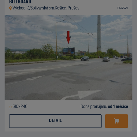
BILLBOARD
Východná/Solivarská sm.Košice, Prešov
ID 47579
510x240
Doba pronájmu:
od 1 měsíce
DETAIL