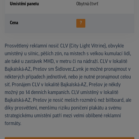
Umístění panelu
Obytná čtvrť
Cena
?
Prosvětlený reklamní nosič CLV (City Light Vitrine), obvykle
umístěný u silnic, pěších zón, na místech s velkou kumulací lidí,
ale také u zastávek MHD, v metru či na nádraží. CLV v lokalitě
Bajkalská-AZ, Prešov sm Šidlovec,Ľ,vnk je možné pronajmout v
některých případech jednotlivě, nebo je nutné pronajmout celou
síť. Pronájem CLV v lokalitě Bajkalská-AZ, Prešov je někdy
možný po 14 denních kampaních. CLV umístěný v lokalitě
Bajkalská-AZ, Prešov je nosič meších rozměrů než billboard, ale
díky prosvětlení, menšímu riziku poničení plakátu a svému
strategickému umístění patří mezi velmi oblíbené reklamní
formáty.