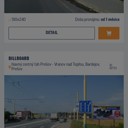
510x240
Doba pronájmu:
od 1 měsíce
DETAIL
BILLBOARD
hlavný cestný ťah Prešov - Vranov nad Topľou, Bardejov,
ID
42733
Prešov