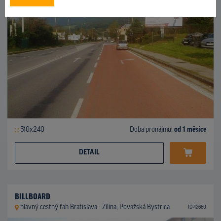
510x240
Doba pronájmu:
od 1 měsíce
DETAIL
BILLBOARD
hlavný cestný ťah Bratislava - Žilina, Považská Bystrica
ID 42660