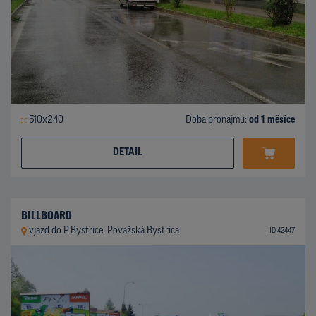
510x240
Doba pronájmu:
od 1 měsíce
DETAIL
BILLBOARD
vjazd do P.Bystrice, Považská Bystrica
ID 42447