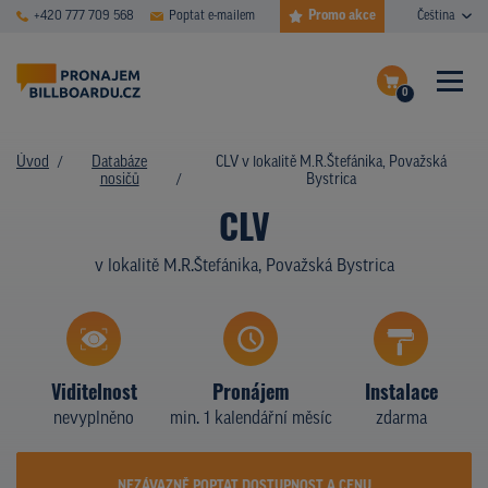
Promo akce
+420 777 709 568
Poptat e-mailem
Čeština
0
ČASTÉ DOTAZY
Dokončit poptávku
Úvod
Databáze
CLV v lokalitě M.R.Štefánika, Považská
nosičů
Bystrica
Zobrazit nosiče na mapě
DATABÁZE NOSIČŮ
CLV
PLOCHY V AKCI
v lokalitě M.R.Štefánika, Považská Bystrica
CENY
TYPY NOSIČŮ
Viditelnost
Pronájem
Instalace
Z PRAXE
nevyplněno
min. 1 kalendářní měsíc
zdarma
KDO JSME
NEZÁVAZNĚ POPTAT DOSTUPNOST A CENU