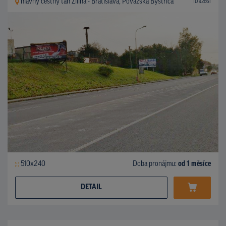
hlavný cestný ťah Žilina - Bratislava, Považská Bystrica
ID 42661
510x240
Doba pronájmu:
od 1 měsíce
DETAIL