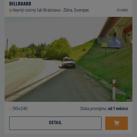
BILLBOARD
hlavný cestný ťah Bratislava - Žilina, Sverepec
ID 42662
510x240
Doba pronájmu:
od 1 měsíce
DETAIL