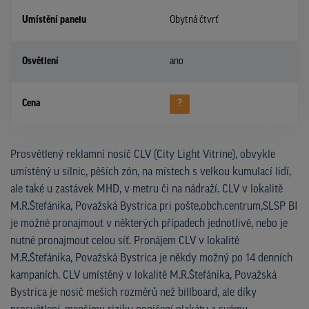
Umístění panelu
Obytná čtvrť
Osvětlení
ano
Cena
?
Prosvětlený reklamní nosič CLV (City Light Vitrine), obvykle
umístěný u silnic, pěších zón, na místech s velkou kumulací lidí,
ale také u zastávek MHD, v metru či na nádraží. CLV v lokalitě
M.R.Štefánika, Považská Bystrica pri pošte,obch.centrum,SLSP BI
je možné pronajmout v některých případech jednotlivě, nebo je
nutné pronajmout celou síť. Pronájem CLV v lokalitě
M.R.Štefánika, Považská Bystrica je někdy možný po 14 denních
kampaních. CLV umístěný v lokalitě M.R.Štefánika, Považská
Bystrica je nosič meších rozměrů než billboard, ale díky