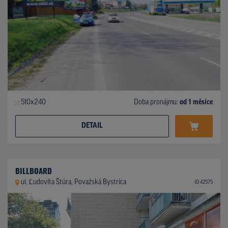
510x240
Doba pronájmu:
od 1 měsíce
DETAIL
BILLBOARD
ul. Ľudovíta Štúra, Považská Bystrica
ID 42575