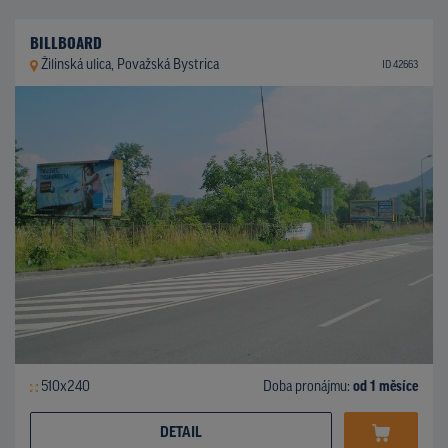
BILLBOARD
Žilinská ulica, Považská Bystrica
ID 42663
510x240
Doba pronájmu:
od 1 měsíce
DETAIL