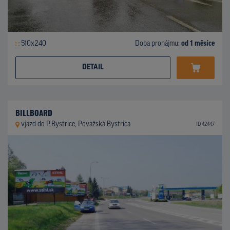
510x240
Doba pronájmu:
od 1 měsíce
DETAIL
BILLBOARD
vjazd do P.Bystrice, Považská Bystrica
ID 42447