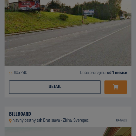
510x240
Doba pronájmu:
od 1 měsíce
DETAIL
BILLBOARD
hlavný cestný ťah Bratislava - Žilina, Sverepec
ID 42662