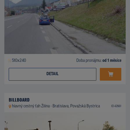
510x240
Doba pronájmu:
od 1 měsíce
DETAIL
BILLBOARD
hlavný cestný ťah Žilina - Bratislava, Považská Bystrica
ID 42661