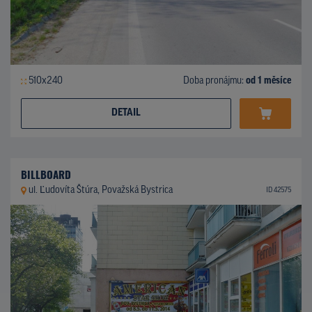
510x240
Doba pronájmu:
od 1 měsíce
DETAIL
BILLBOARD
ul. Ľudovíta Štúra, Považská Bystrica
ID 42575