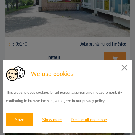
510x240
Doba pronájmu:
od 1 měsíce
DETAIL
We use cookies
BILLBOARD
hlavný cestný ťah Bratislava - Žilina, Považská Bystrica
ID 42659
This website uses cookies for ad personalization and measurement. By
continuing to browse the site, you agree to our privacy policy..
Save
Show more
Decline all and close