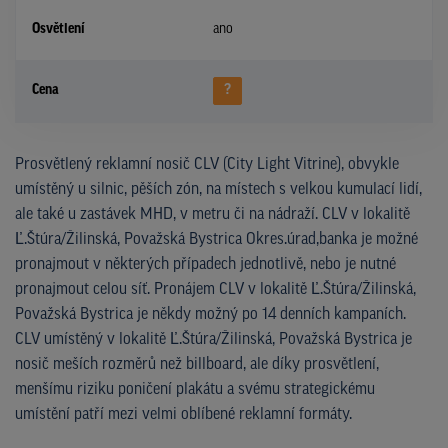
Osvětlení
ano
Cena
?
Prosvětlený reklamní nosič CLV (City Light Vitrine), obvykle
umístěný u silnic, pěších zón, na místech s velkou kumulací lidí,
ale také u zastávek MHD, v metru či na nádraží. CLV v lokalitě
Ľ.Štúra/Žilinská, Považská Bystrica Okres.úrad,banka je možné
pronajmout v některých případech jednotlivě, nebo je nutné
pronajmout celou síť. Pronájem CLV v lokalitě Ľ.Štúra/Žilinská,
Považská Bystrica je někdy možný po 14 denních kampaních.
CLV umístěný v lokalitě Ľ.Štúra/Žilinská, Považská Bystrica je
nosič meších rozměrů než billboard, ale díky prosvětlení,
menšímu riziku poničení plakátu a svému strategickému
umístění patří mezi velmi oblíbené reklamní formáty.