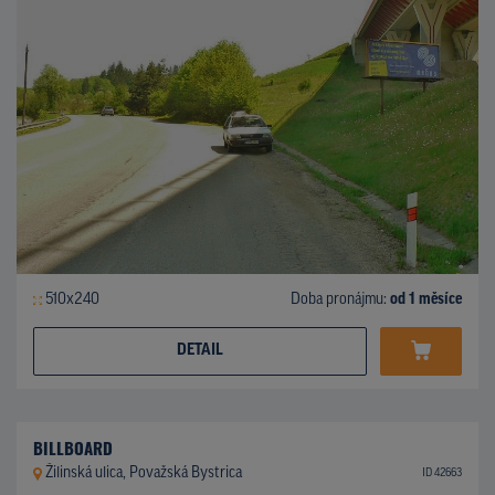
510x240
Doba pronájmu:
od 1 měsíce
DETAIL
BILLBOARD
Žilinská ulica, Považská Bystrica
ID 42663