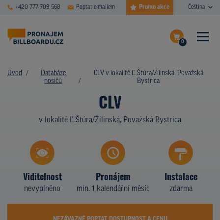
Promo akce
+420 777 709 568
Poptat e-mailem
Čeština
0
ČASTÉ DOTAZY
Dokončit poptávku
Úvod
Databáze
CLV v lokalitě Ľ.Štúra/Žilinská, Považská
nosičů
Bystrica
Zobrazit nosiče na mapě
DATABÁZE NOSIČŮ
CLV
PLOCHY V AKCI
v lokalitě Ľ.Štúra/Žilinská, Považská Bystrica
CENY
TYPY NOSIČŮ
Viditelnost
Pronájem
Instalace
Z PRAXE
nevyplněno
min. 1 kalendářní měsíc
zdarma
KDO JSME
NEZÁVAZNĚ POPTAT DOSTUPNOST A CENU