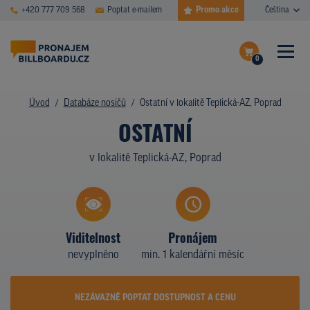
Promo akce
+420 777 709 568
Poptat e-mailem
Čeština
0
ČASTÉ DOTAZY
Dokončit poptávku
Úvod
Databáze nosičů
Ostatní v lokalitě Teplická-AZ, Poprad
OSTATNÍ
Zobrazit nosiče na mapě
DATABÁZE NOSIČŮ
v lokalitě Teplická-AZ, Poprad
PLOCHY V AKCI
CENY
TYPY NOSIČŮ
Viditelnost
Pronájem
nevyplněno
min. 1 kalendářní měsíc
Z PRAXE
KDO JSME
NEZÁVAZNĚ POPTAT DOSTUPNOST A CENU