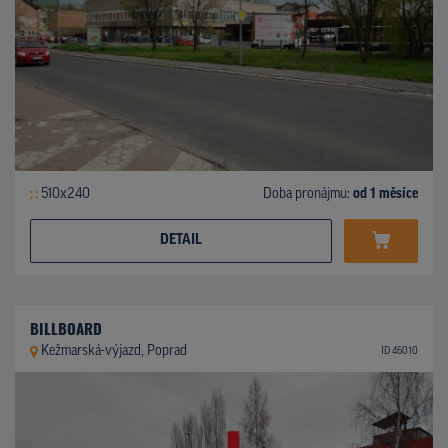
510x240
Doba pronájmu:
od 1 měsíce
DETAIL
BILLBOARD
Kežmarská-výjazd, Poprad
ID 46010