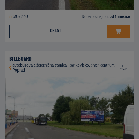
510x240
Doba pronájmu:
od 1 měsíce
DETAIL
BILLBOARD
autobusová a železničná stanica - parkovisko, smer centrum,
ID
42744
Poprad