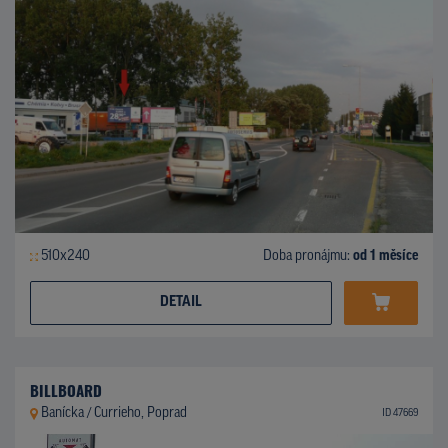
510x240
Doba pronájmu:
od 1 měsíce
DETAIL
BILLBOARD
Banícka / Currieho, Poprad
ID 47669