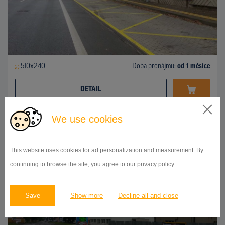
510x240
Doba pronájmu:
od 1 měsíce
DETAIL
We use cookies
BILLBOARD
Partizánska ulica, Poprad
ID 43233
This website uses cookies for ad personalization and measurement. By
continuing to browse the site, you agree to our privacy policy..
Save
Show more
Decline all and close