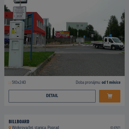
510x240
Doba pronájmu:
od 1 měsíce
DETAIL
BILLBOARD
Wolkrova/žel. stanica, Poprad
ID 47671