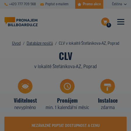
Promo akce
+420 777 709 568
Poptat e-mailem
Čeština
0
ČASTÉ DOTAZY
Dokončit poptávku
Úvod
Databáze nosičů
CLV v lokalitě Štefánikova-AZ, Poprad
CLV
Zobrazit nosiče na mapě
DATABÁZE NOSIČŮ
v lokalitě Štefánikova-AZ, Poprad
PLOCHY V AKCI
CENY
TYPY NOSIČŮ
Viditelnost
Pronájem
Instalace
nevyplněno
min. 1 kalendářní měsíc
zdarma
Z PRAXE
KDO JSME
NEZÁVAZNĚ POPTAT DOSTUPNOST A CENU