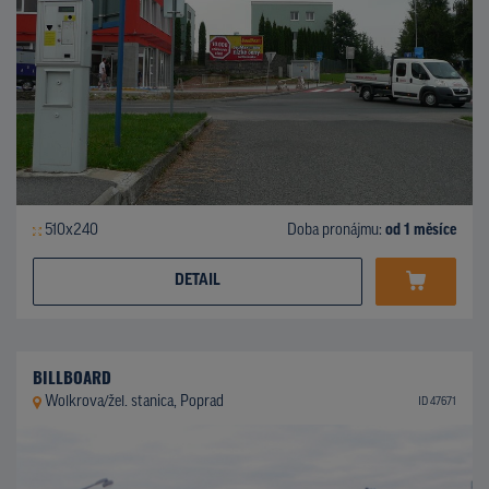
510x240
Doba pronájmu:
od 1 měsíce
DETAIL
BILLBOARD
Wolkrova/žel. stanica, Poprad
ID 47671