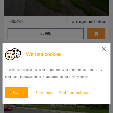
510x240
Doba pronájmu:
od 1 měsíce
DETAIL
We use cookies
BILLBOARD
centrum mesta, smer železničná stanica, Poprad
ID 43235
This website uses cookies for ad personalization and measurement. By
continuing to browse the site, you agree to our privacy policy..
Save
Show more
Decline all and close