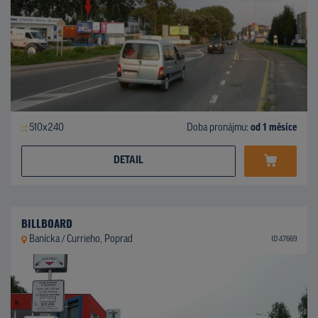
510x240
Doba pronájmu:
od 1 měsíce
DETAIL
BILLBOARD
Banícka / Currieho, Poprad
ID 47669