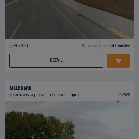
510x240
Doba pronájmu:
od 1 měsíce
DETAIL
BILLBOARD
Partizánska-príjazd do Popradu, Poprad
ID 47665