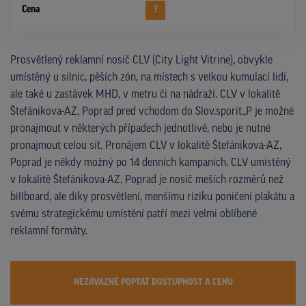
Cena
?
Prosvětlený reklamní nosič CLV (City Light Vitrine), obvykle
umístěný u silnic, pěších zón, na místech s velkou kumulací lidí,
ale také u zastávek MHD, v metru či na nádraží. CLV v lokalitě
Štefánikova-AZ, Poprad pred vchodom do Slov.sporit.,P je možné
pronajmout v některých případech jednotlivě, nebo je nutné
pronajmout celou síť. Pronájem CLV v lokalitě Štefánikova-AZ,
Poprad je někdy možný po 14 denních kampaních. CLV umístěný
v lokalitě Štefánikova-AZ, Poprad je nosič meších rozměrů než
billboard, ale díky prosvětlení, menšímu riziku poničení plakátu a
svému strategickému umístění patří mezi velmi oblíbené
reklamní formáty.
NEZÁVAZNĚ POPTAT DOSTUPNOST A CENU