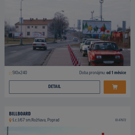
510x240
Doba pronájmu:
od 1 měsíce
DETAIL
BILLBOARD
š.c.I/67 sm.Rožňava, Poprad
ID 47672