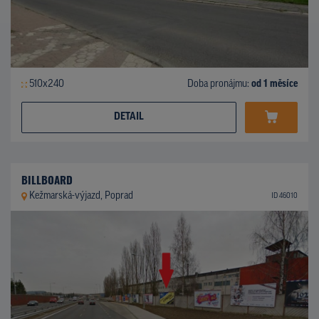
510x240
Doba pronájmu:
od 1 měsíce
DETAIL
BILLBOARD
Kežmarská-výjazd, Poprad
ID 46010