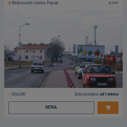
Wolkrova/žel. stanica, Poprad
ID 47671
510x240
Doba pronájmu:
od 1 měsíce
DETAIL