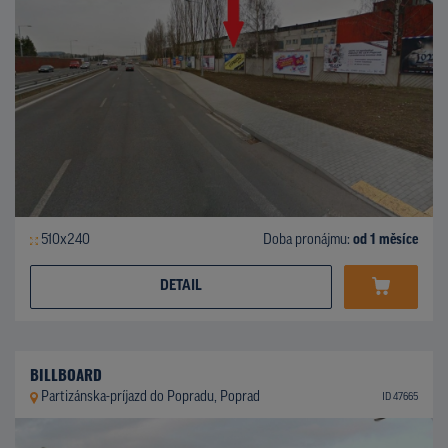
510x240
Doba pronájmu:
od 1 měsíce
DETAIL
BILLBOARD
Partizánska-príjazd do Popradu, Poprad
ID 47665