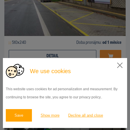
510x240
Doba pronájmu:
od 1 měsíce
DETAIL
We use cookies
BILLBOARD
Partizánska ulica, Poprad
ID 43233
This website uses cookies for ad personalization and measurement. By
continuing to browse the site, you agree to our privacy policy..
Save
Show more
Decline all and close