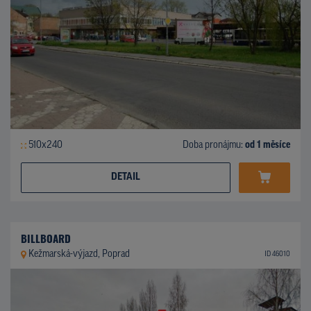
510x240
Doba pronájmu:
od 1 měsíce
DETAIL
BILLBOARD
Kežmarská-výjazd, Poprad
ID 46010