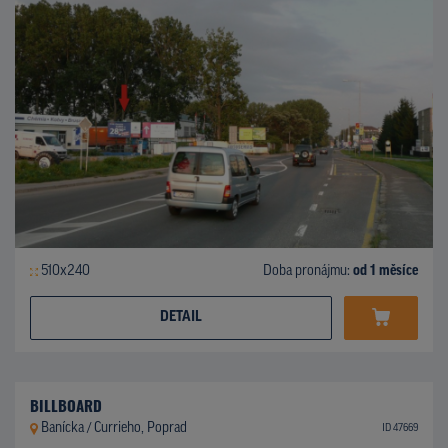
510x240
Doba pronájmu:
od 1 měsíce
DETAIL
BILLBOARD
Banícka / Currieho, Poprad
ID 47669