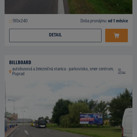
510x240
Doba pronájmu:
od 1 měsíce
DETAIL
BILLBOARD
autobusová a železničná stanica - parkovisko, smer centrum,
ID
42744
Poprad