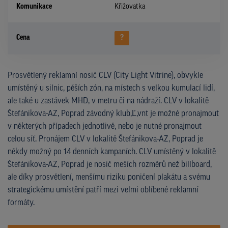
Komunikace
Křižovatka
Cena
?
Prosvětlený reklamní nosič CLV (City Light Vitrine), obvykle
umístěný u silnic, pěších zón, na místech s velkou kumulací lidí,
ale také u zastávek MHD, v metru či na nádraží. CLV v lokalitě
Štefánikova-AZ, Poprad závodný klub,Ľ,vnt je možné pronajmout
v některých případech jednotlivě, nebo je nutné pronajmout
celou síť. Pronájem CLV v lokalitě Štefánikova-AZ, Poprad je
někdy možný po 14 denních kampaních. CLV umístěný v lokalitě
Štefánikova-AZ, Poprad je nosič meších rozměrů než billboard,
ale díky prosvětlení, menšímu riziku poničení plakátu a svému
strategickému umístění patří mezi velmi oblíbené reklamní
formáty.