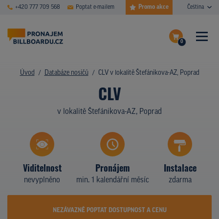
Promo akce
+420 777 709 568
Poptat e-mailem
Čeština
0
ČASTÉ DOTAZY
Dokončit poptávku
Úvod
Databáze nosičů
CLV v lokalitě Štefánikova-AZ, Poprad
CLV
Zobrazit nosiče na mapě
DATABÁZE NOSIČŮ
v lokalitě Štefánikova-AZ, Poprad
PLOCHY V AKCI
CENY
TYPY NOSIČŮ
Viditelnost
Pronájem
Instalace
nevyplněno
min. 1 kalendářní měsíc
zdarma
Z PRAXE
KDO JSME
NEZÁVAZNĚ POPTAT DOSTUPNOST A CENU