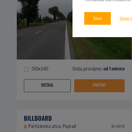
This website uses cookies for
Save
Show 
510x240
Doba pronájmu:
od 1 měsíce
DETAIL
POPTAT
BILLBOARD
Partizánska ulica, Poprad
ID 43233