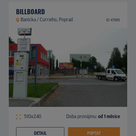
BILLBOARD
Banícka / Currieho, Poprad
ID 47669
510x240
Doba pronájmu:
od 1 měsíce
DETAIL
POPTAT