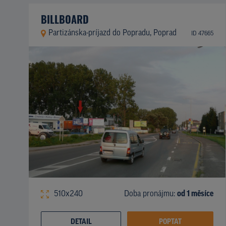
BILLBOARD
Partizánska-príjazd do Popradu, Poprad
ID 47665
510x240
Doba pronájmu:
od 1 měsíce
DETAIL
POPTAT