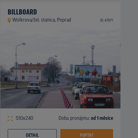
BILLBOARD
Wolkrova/žel. stanica, Poprad
ID 47671
510x240
Doba pronájmu:
od 1 měsíce
DETAIL
POPTAT