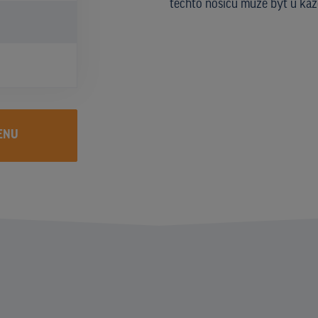
těchto nosičů může být u kaž
ENU