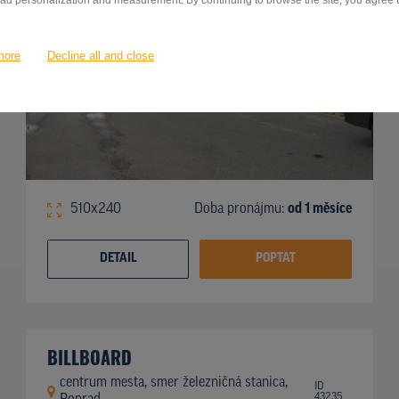
 ad personalization and measurement. By continuing to browse the site, you agree to
more
Decline all and close
510x240
Doba pronájmu:
od 1 měsíce
DETAIL
POPTAT
BILLBOARD
centrum mesta, smer železničná stanica,
ID
43235