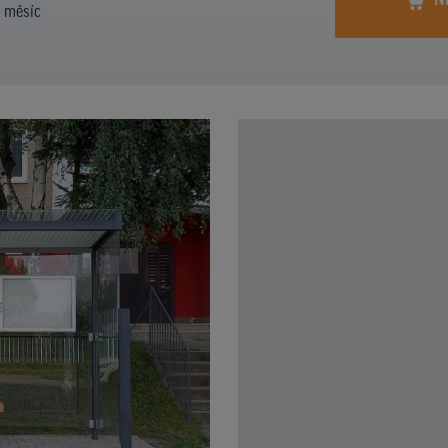
N
í měsíc