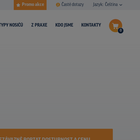
Promo akce
Časté dotazy
Jazyk:
Čeština
TYPY NOSIČŮ
Z PRAXE
KDO JSME
KONTAKTY
0
Dokončit poptávku
Zobrazit nosiče na mapě