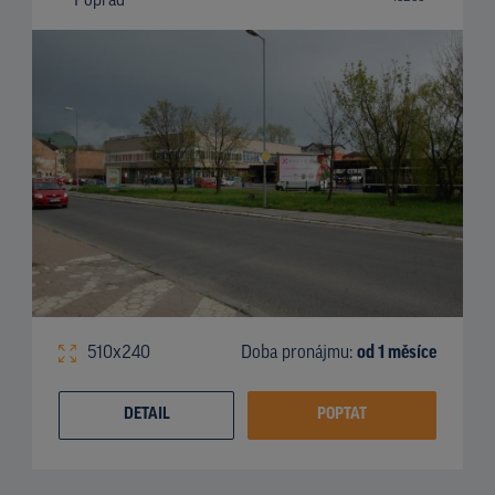
Poprad
510x240
Doba pronájmu:
od 1 měsíce
DETAIL
POPTAT