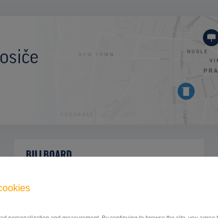
osiče
BILLBOARD
autobusová a železničná stanica - parkovisko,
ID
42744
smer centrum, Poprad
cookies