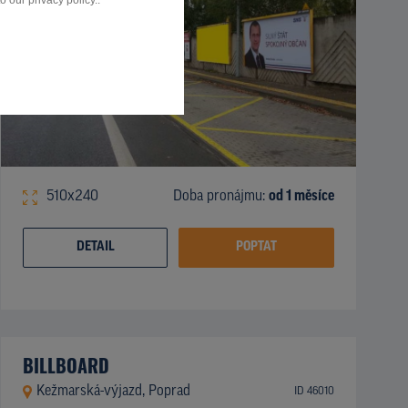
 our privacy policy..
510x240
Doba pronájmu:
od 1 měsíce
DETAIL
POPTAT
BILLBOARD
Kežmarská-výjazd, Poprad
ID 46010