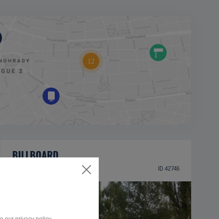
BILLBOARD
Štefánikova ulica, Poprad
ID 42746