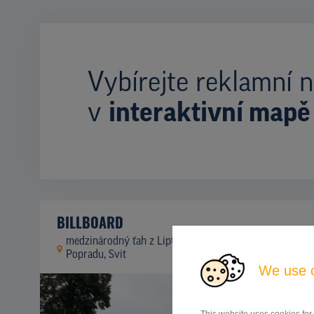
Vybírejte reklamní n
v
interaktivní mapě
BILLBOARD
medzinárodný ťah z Liptovského Mikuláša do
ID
42312
Popradu, Svit
We use 