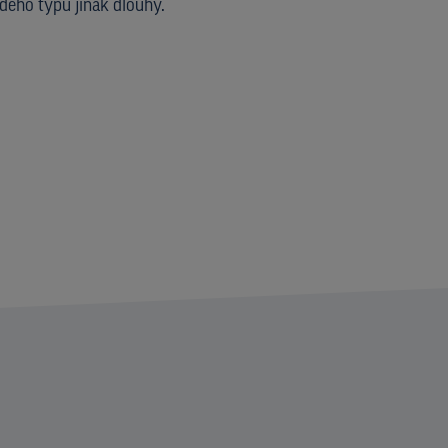
dého typu jinak dlouhý.