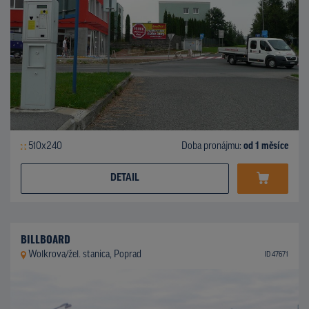
510x240
Doba pronájmu:
od 1 měsíce
DETAIL
BILLBOARD
Wolkrova/žel. stanica, Poprad
ID 47671