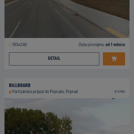
510x240
Doba pronájmu:
od 1 měsíce
DETAIL
BILLBOARD
Partizánska-príjazd do Popradu, Poprad
ID 47665