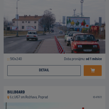
510x240
Doba pronájmu:
od 1 měsíce
DETAIL
BILLBOARD
š.c.I/67 sm.Rožňava, Poprad
ID 47672