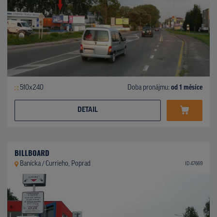
510x240
Doba pronájmu:
od 1 měsíce
DETAIL
BILLBOARD
Banícka / Currieho, Poprad
ID 47669