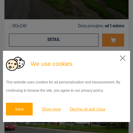
510x240
Doba pronájmu:
od 1 měsíce
DETAIL
We use cookies
BILLBOARD
centrum mesta, smer železničná stanica, Poprad
ID 43235
This website uses cookies for ad personalization and measurement. By
continuing to browse the site, you agree to our privacy policy..
Save
Show more
Decline all and close