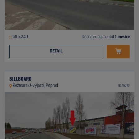
510x240
Doba pronájmu:
od 1 měsíce
DETAIL
BILLBOARD
Kežmarská-výjazd, Poprad
ID 46010