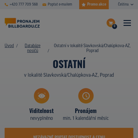
Promo akce
+420 777 709 568
Poptat e-mailem
Čeština
0
ČASTÉ DOTAZY
Dokončit poptávku
Úvod
Databáze
Ostatní v lokalitě Slavkovská/Chalúpkova-AZ,
nosičů
Poprad
Zobrazit nosiče na mapě
DATABÁZE NOSIČŮ
OSTATNÍ
PLOCHY V AKCI
v lokalitě Slavkovská/Chalúpkova-AZ, Poprad
CENY
TYPY NOSIČŮ
Viditelnost
Pronájem
Z PRAXE
nevyplněno
min. 1 kalendářní měsíc
KDO JSME
NEZÁVAZNĚ POPTAT DOSTUPNOST A CENU